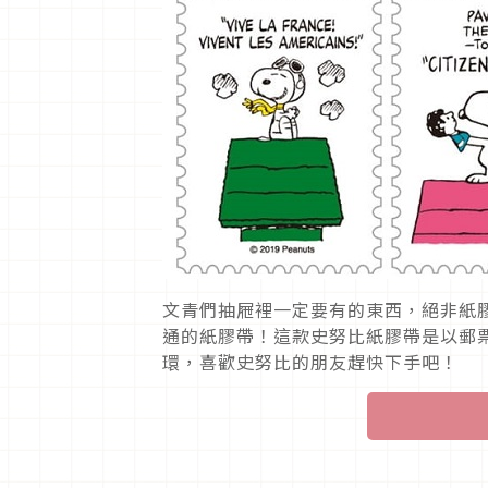
文青們抽屜裡一定要有的東西，絕非紙
通的紙膠帶！這款史努比紙膠帶是以郵
環，喜歡史努比的朋友趕快下手吧！