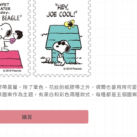
膠帶莫屬，除了單色、花紋的紙膠帶之外，偶爾也要用用可
票圖案作為主題，有黑白和彩色兩種款式，每種都是五個圖
購買