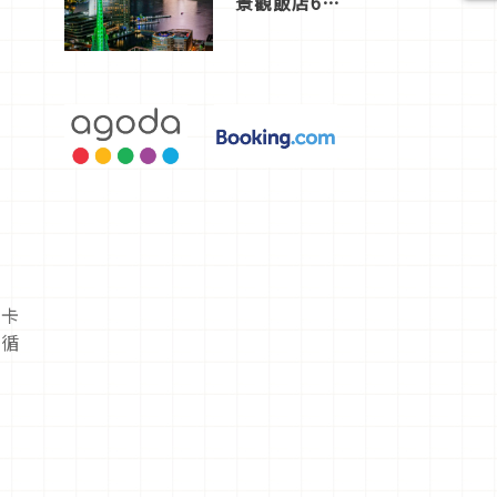
景觀飯店6
選，讓你不
用人擠人悠
閒欣賞
愛卡
案循