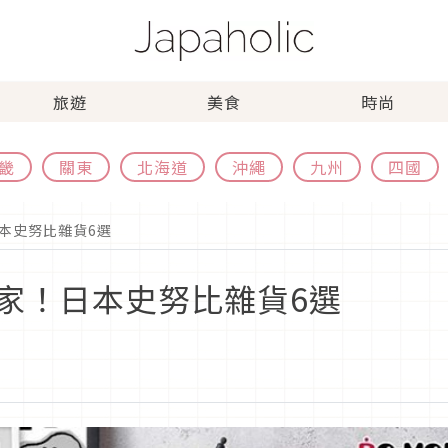
旅遊
美食
時尚
畿
關東
北海道
沖繩
九州
四國
本史努比雜貨6選
家！日本史努比雜貨6選