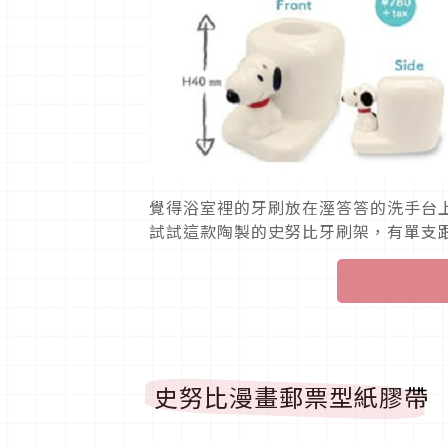
覺得浴室裡的牙刷放在溼答答的洗手台
試試這款陶製的史努比牙刷架，有單支
史努比漫畫郵票型紙膠帶