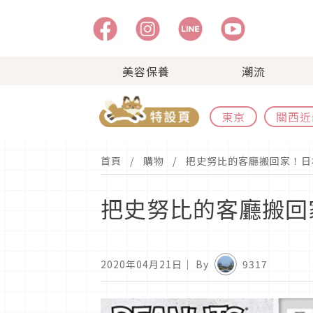
美容保養
潮流
東京
關西近
首頁
購物
把史努比的客廳搬回家！日
把史努比的客廳搬回
2020年04月21日
｜ By
9317