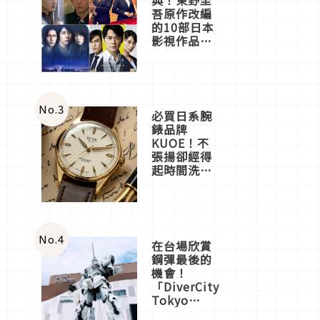
吾原作改編
的10部日本
影視作品推
薦
No.
3
必買日系腕
錶品牌
KUOE！不
張揚卻經得
起時間洗鍊
的經典之作
五選
No.
4
在台場欣賞
鋼彈最後的
機會！
「DiverCity
Tokyo
Plaza」搭