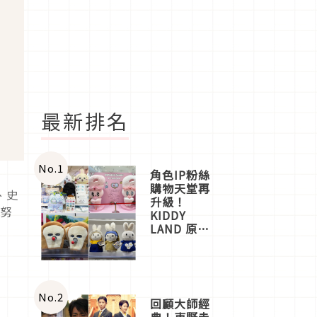
最新排名
No.
1
角色IP粉絲
購物天堂再
、史
升級！
史努
KIDDY
LAND 原宿
店吉伊卡哇
迎客，新開
幕
OMOKADO
店3分即達
No.
2
回顧大師經
典！東野圭