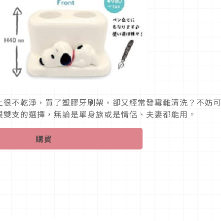
上很不乾淨，買了塑膠牙刷架，卻又經常發霉難清洗？不妨
跟雙支的選擇，無論是單身族或是情侶、夫妻都能用。
購買