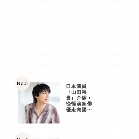
No.
5
日本演員
「山田裕
貴」介紹，
從怪演系俳
優走向國民
級日劇主角