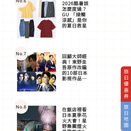
No.
6
2026酷暑該
怎麼度過？
GU 「接觸
涼感」是你
的夏日救星
No.
7
回顧大師經
典！東野圭
吾原作改編
旅日優惠券
的10部日本
影視作品推
薦
No.
8
旅日地圖
在飯店裡看
日本夏季花
火大會！星
野集團煙火