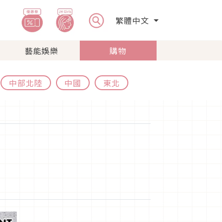
繁體中文
藝能娛樂
購物
中部北陸
中國
東北