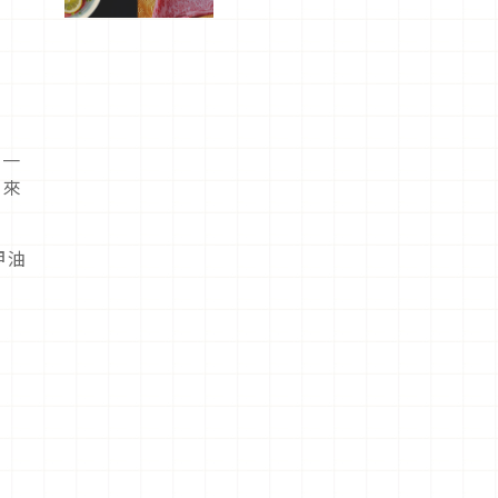
屬美食體
驗！
，一
，來
甲油