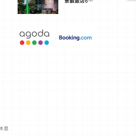
景觀飯店6
選，讓你不
用人擠人悠
閒欣賞
休息