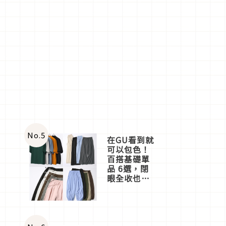
No.
5
在GU看到就
可以包色！
百搭基礎單
品 6選，閉
眼全收也不
心疼