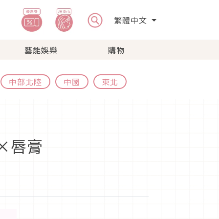
繁體中文
藝能娛樂
購物
中部北陸
中國
東北
×唇膏