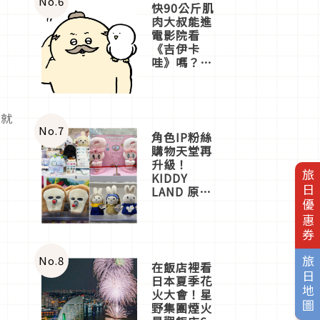
No.
6
快90公斤肌
肉大叔能進
電影院看
《吉伊卡
哇》嗎？日
本重金屬樂
團「打首」
會長與
nagano老師
款就
一同給出了
No.
7
角色IP粉絲
答案
購物天堂再
升級！
旅日優惠券
KIDDY
LAND 原宿
店吉伊卡哇
迎客，新開
幕
OMOKADO
店3分即達
No.
8
旅日地圖
在飯店裡看
日本夏季花
火大會！星
野集團煙火