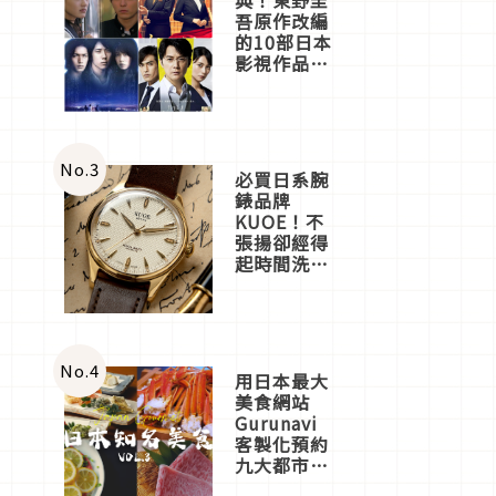
吾原作改編
的10部日本
影視作品推
薦
No.
3
必買日系腕
錶品牌
KUOE！不
張揚卻經得
起時間洗鍊
的經典之作
五選
No.
4
用日本最大
美食網站
Gurunavi
客製化預約
九大都市餐
廳，打造專