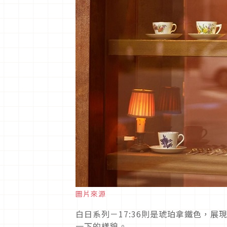
圖片來源
白日系列－17:36則是琥珀拿鐵色，
一下的樣貌。