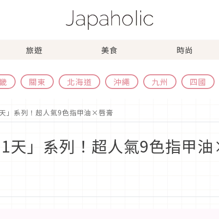
旅遊
美食
時尚
畿
關東
北海道
沖繩
九州
四國
1天」系列！超人氣9色指甲油×唇膏
的1天」系列！超人氣9色指甲油