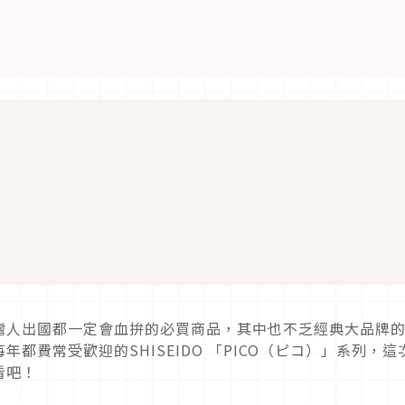
灣人出國都一定會血拚的必買商品，其中也不乏經典大品牌
都費常受歡迎的SHISEIDO 「PICO（ピコ）」系列，這
看吧！