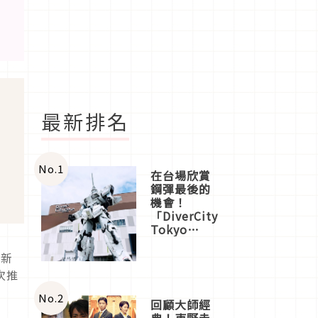
最新排名
No.
1
在台場欣賞
鋼彈最後的
機會！
「DiverCity
Tokyo
Plaza」搭
船、購物、
的新
美食及夜
次推
景，一次全
體驗
No.
2
回顧大師經
典！東野圭