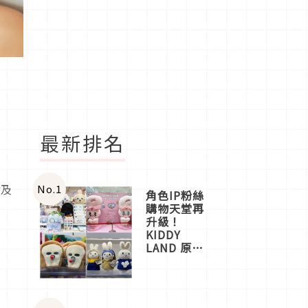
最新排名
r及
No.
1
角色IP粉絲
購物天堂再
升級！
KIDDY
LAND 原宿
店吉伊卡哇
迎客，新開
幕
OMOKADO