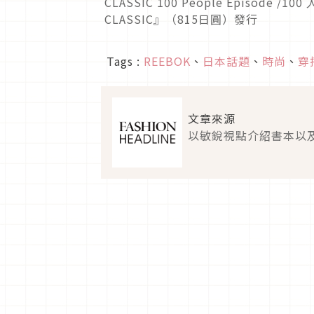
Tags :
REEBOK
、
日本話題
、
時尚
、
穿
文章來源
以敏銳視點介紹書本以