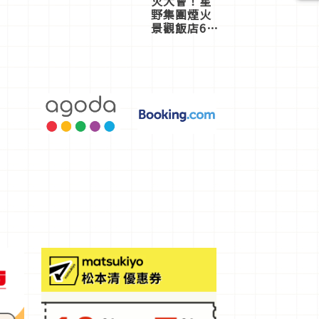
火大會！星
野集團煙火
景觀飯店6
選，讓你不
用人擠人悠
閒欣賞