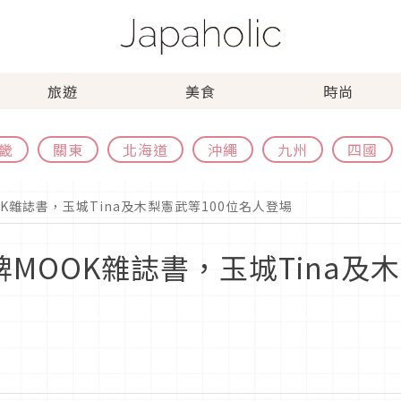
旅遊
美食
時尚
畿
關東
北海道
沖繩
九州
四國
OK雜誌書，玉城Tina及木梨憲武等100位名人登場
牌MOOK雜誌書，玉城Tina及