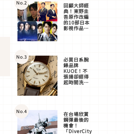
店3分即達
No.
2
回顧大師經
典！東野圭
吾原作改編
的10部日本
影視作品推
薦
No.
3
必買日系腕
錶品牌
KUOE！不
張揚卻經得
起時間洗鍊
的經典之作
五選
No.
4
在台場欣賞
鋼彈最後的
機會！
「DiverCity