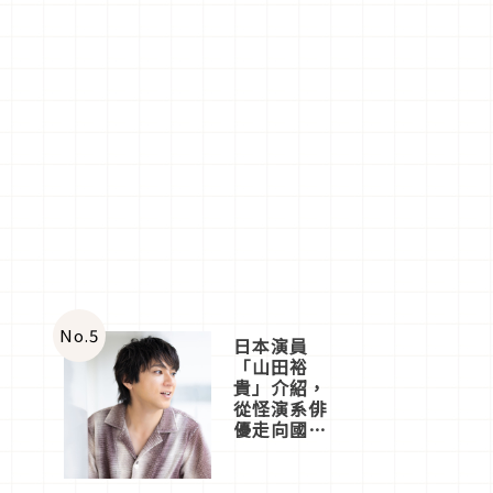
No.
5
日本演員
「山田裕
貴」介紹，
從怪演系俳
優走向國民
級日劇主角