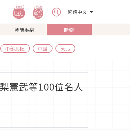
繁體中文
藝能娛樂
購物
中部北陸
中國
東北
木梨憲武等100位名人