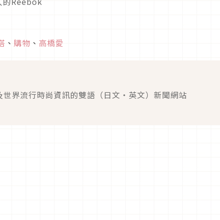
搭
、
購物
、
高橋愛
及世界流行時尚資訊的雙語（日文・英文）新聞網站