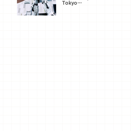
Tokyo
Plaza」搭
船、購物、
美食及夜
景，一次全
體驗