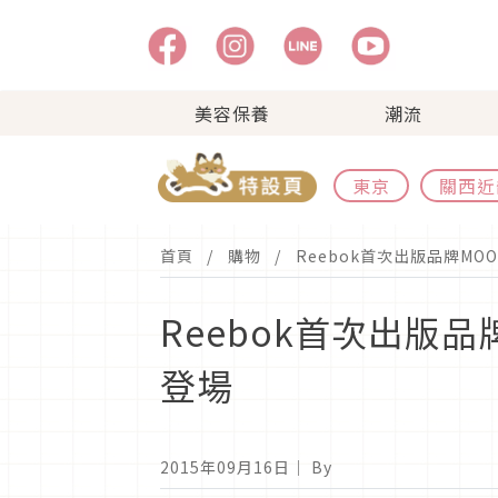
美容保養
潮流
東京
關西近
首頁
購物
Reebok首次出版品牌MO
Reebok首次出版品
登場
2015年09月16日
｜ By