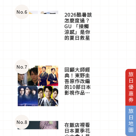
No.
6
2026酷暑該
怎麼度過？
GU 「接觸
涼感」是你
的夏日救星
No.
7
回顧大師經
旅日優惠券
典！東野圭
吾原作改編
的10部日本
影視作品推
薦
旅日地圖
No.
8
在飯店裡看
日本夏季花