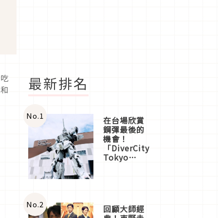
題吃
最新排名
莓和
No.
1
在台場欣賞
鋼彈最後的
機會！
「DiverCity
Tokyo
Plaza」搭
船、購物、
美食及夜
景，一次全
體驗
No.
2
回顧大師經
典！東野圭