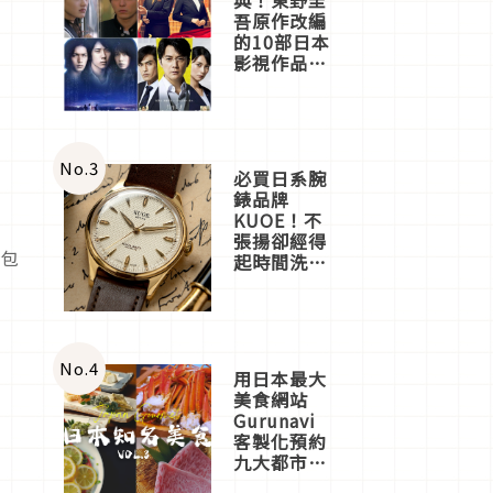
吾原作改編
的10部日本
影視作品推
薦
No.
3
必買日系腕
錶品牌
KUOE！不
張揚卻經得
，包
起時間洗鍊
的經典之作
五選
No.
4
用日本最大
美食網站
Gurunavi
客製化預約
九大都市餐
廳，打造專