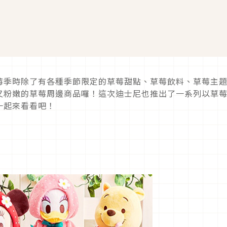
莓季時除了有各種季節限定的草莓甜點、草莓飲料、草莓主
又粉嫩的草莓周邊商品囉！這次迪士尼也推出了一系列以草
一起來看看吧！