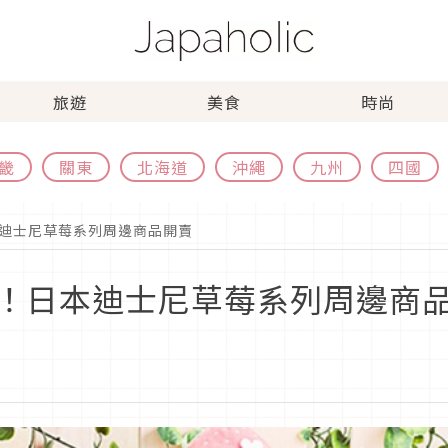
旅遊
美食
時尚
畿
關東
北海道
沖繩
九州
四國
迪士尼草莓系列周邊商品開賣
！日本迪士尼草莓系列周邊商