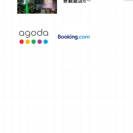
景觀飯店6
選，讓你不
用人擠人悠
閒欣賞