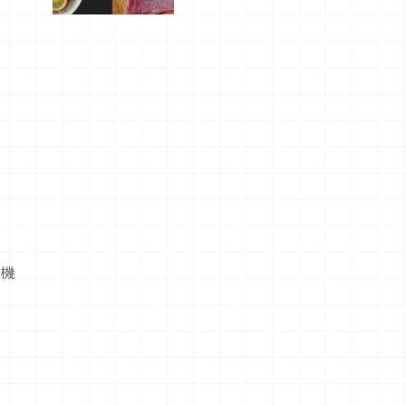
屬美食體
驗！
耳機