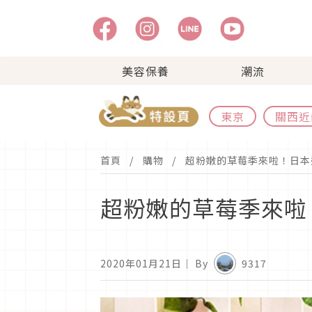
美容保養
潮流
東京
關西近
首頁
購物
超粉嫩的草莓季來啦！日本
超粉嫩的草莓季來啦
2020年01月21日
｜ By
9317