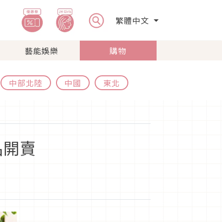
繁體中文
藝能娛樂
購物
中部北陸
中國
東北
品開賣