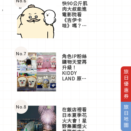
No.
6
快90公斤肌
肉大叔能進
格，
電影院看
《吉伊卡
哇》嗎？日
本重金屬樂
團「打首」
會長與
nagano老師
一同給出了
No.
7
角色IP粉絲
答案
購物天堂再
升級！
旅日優惠券
KIDDY
LAND 原宿
店吉伊卡哇
迎客，新開
幕
OMOKADO
店3分即達
No.
8
旅日地圖
在飯店裡看
日本夏季花
火大會！星
野集團煙火