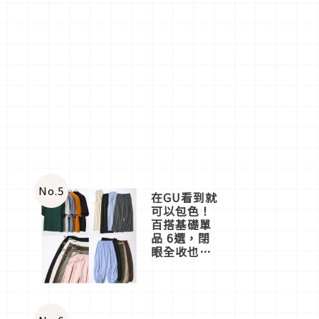
No.
5
在GU看到就
可以包色！
百搭基礎單
品 6選，閉
眼全收也不
心疼