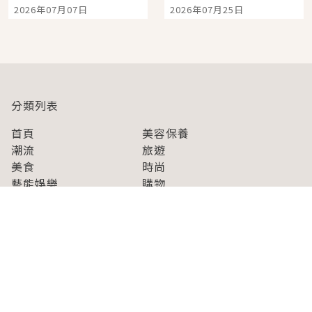
宿店吉伊卡哇迎客，新
景觀飯店6選，讓你不用
2026年07月07日
2026年07月25日
開幕 OMOKADO 店3分
人擠人悠閒欣賞
即達
分類列表
首頁
美容保養
潮流
旅遊
美食
時尚
藝能娛樂
購物
關於Japaholic
關於我們
免責事項
寫手招募
Japaholic Girls招募
廣告、合作洽談
關鍵字列表
お問い合わせ