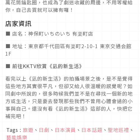
萬花筒鑰匙圈，也成為了劇迷收藏的周邊，不用等權給
你，自己去買就可以擁有囉！
店家資訊
■ 店名：神保町いちのいち 有楽町店
■ 地址：東京都千代田區有楽町2-10-1 東京交通会館
1F
■
前往KKTV欣賞《凪的新生活》
看完以上《凪的新生活》的拍攝場景之後，是不是覺得
這些地方其實很平凡，但卻又給人很溫暖的感覺呢？如
同劇中所說的，很多時候我們並不是在尋找一個新的地
方或生活，只是要去發現那些我們不曾用心體會過的小
事與自己。還沒有看《凪的新生活》這部的人，快把它
補完吧！
Tags :
旅遊
、
日劇
、
日本演員
、
日本話題
、
聖地巡禮
、
藝能娛樂