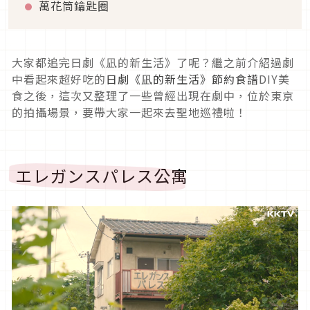
萬花筒鑰匙圈
大家都追完日劇《凪的新生活》了呢？繼之前介紹過劇
中看起來超好吃的
日劇《凪的新生活》節約食譜
DIY美
食之後，這次又整理了一些曾經出現在劇中，位於東京
的拍攝場景，要帶大家一起來去聖地巡禮啦！
エレガンスパレス公寓