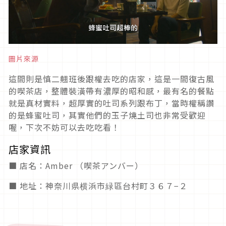
圖片來源
這間則是慎二翹班後跟權去吃的店家，這是一間復古風
的喫茶店，整體裝潢帶有濃厚的昭和感，最有名的餐點
就是真材實料，超厚實的吐司系列跟布丁，當時權稱讚
的是蜂蜜吐司，其實他們的玉子燒土司也非常受歡迎
喔，下次不妨可以去吃吃看！
店家資訊
■ 店名：Amber （喫茶アンバー）
■ 地址：神奈川県横浜市緑區台村町３６７−２