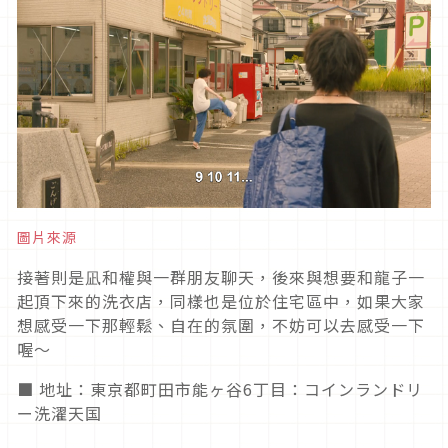
圖片來源
接著則是凪和權與一群朋友聊天，後來與想要和龍子一
起頂下來的洗衣店，同樣也是位於住宅區中，如果大家
想感受一下那輕鬆、自在的氛圍，不妨可以去感受一下
喔～
■ 地址：東京都町田市能ヶ谷6丁目：コインランドリ
ー洗濯天国