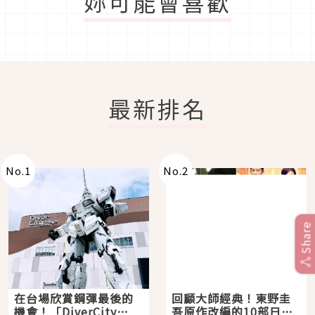
妳可能會喜歡
最新排名
No.
1
No.
2
Share
在台場欣賞鋼彈最後的
回顧大師經典！東野圭
機會！「DiverCity
吾原作改編的10部日本