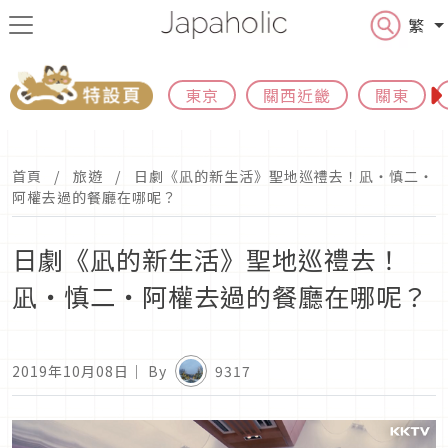
繁
東京
關西近畿
關東
首頁
旅遊
日劇《凪的新生活》聖地巡禮去！凪・慎二・
阿權去過的餐廳在哪呢？
日劇《凪的新生活》聖地巡禮去！
凪・慎二・阿權去過的餐廳在哪呢？
2019年10月08日
｜ By
9317