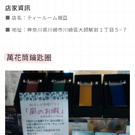
店家資訊
■ 店名：ティールーム城亞
■ 地址：神奈川県川崎市川崎區大師駅前１丁目５−７
萬花筒鑰匙圈