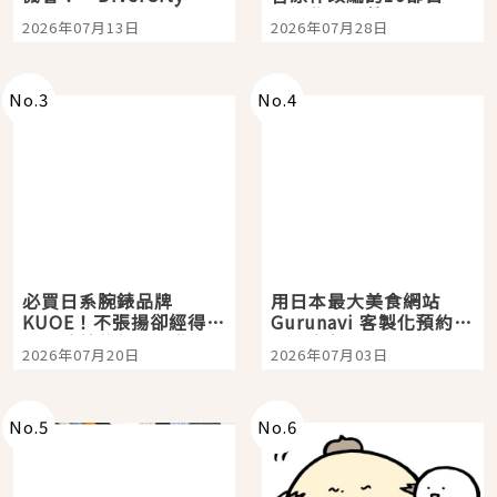
Tokyo Plaza」搭船、
影視作品推薦
2026年07月13日
2026年07月28日
購物、美食及夜景，一
次全體驗
No.
3
No.
4
必買日系腕錶品牌
用日本最大美食網站
KUOE！不張揚卻經得起
Gurunavi 客製化預約九
時間洗鍊的經典之作五
大都市餐廳，打造專屬
2026年07月20日
2026年07月03日
選
美食體驗！
No.
5
No.
6