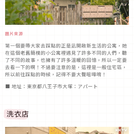
圖片來源
第一個要帶大家去踩點的正是凪開啟新生活的公寓，她
在這個老舊簡樸的小公寓裡遇見了許多不同的人們，聽
了不同的故事，也擁有了許多溫暖的回憶，所以一定要
去看一下的啊！不過要注意的是，這裡是一般住宅區，
所以前往踩點的時候，記得不要大聲喧嘩唷！
■ 地址：東京都八王子市大塚：アパート
洗衣店