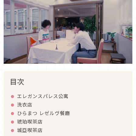
目次
エレガンスパレス公寓
洗衣店
ひらまつ レゼルヴ餐廳
琥珀喫茶店
城亞喫茶店