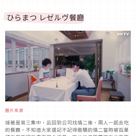
ひらまつ レゼルヴ餐廳
圖片來源
接著是第三集中，凪回到公司找慎二後，兩人一起去吃
的餐廳，不知道大家還記不記得傲驕的慎二當時被孤單