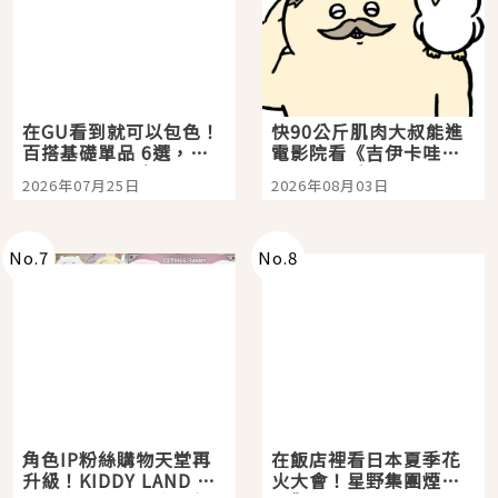
在GU看到就可以包色！
快90公斤肌肉大叔能進
百搭基礎單品 6選，閉
電影院看《吉伊卡哇》
眼全收也不心疼
嗎？日本重金屬樂團
2026年07月25日
2026年08月03日
「打首」會長與nagano
老師一同給出了答案
No.
7
No.
8
角色IP粉絲購物天堂再
在飯店裡看日本夏季花
升級！KIDDY LAND 原
火大會！星野集團煙火