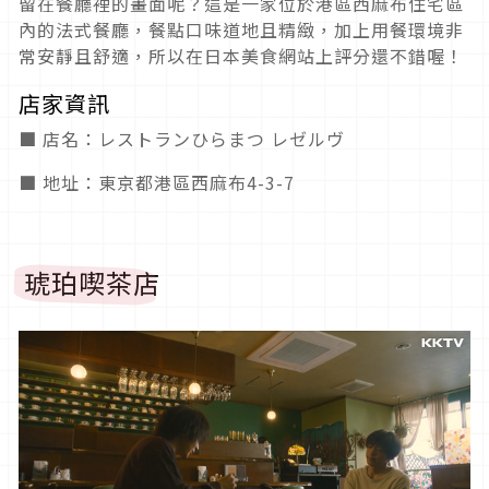
留在餐廳裡的畫面呢？這是一家位於港區西麻布住宅區
內的法式餐廳，餐點口味道地且精緻，加上用餐環境非
常安靜且舒適，所以在日本美食網站上評分還不錯喔！
店家資訊
■ 店名：レストランひらまつ レゼルヴ
■ 地址：東京都港區西麻布4-3-7
琥珀喫茶店