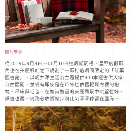
圖片來源
從2019年9月9日〜11月10日這段期間裡，星野度假區
內也在美麗楓紅之下規劃了一區打造期間限定的「紅葉
圖書館」，以輕井澤生活為主題提供400本選書供大家
自由翻閱，並備有即使是在戶外也依舊輕鬆方便的抱
枕、吊床與毛毯，在如詩如畫的美麗風景中眺望也好，
讀書也罷，請務必放慢腳步將此刻深深停留在腦海。