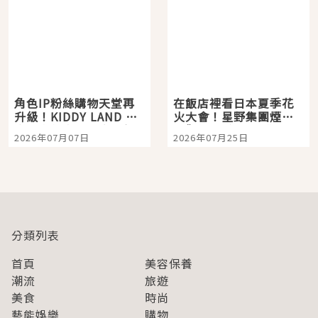
角色IP粉絲購物天堂再
在飯店裡看日本夏季花
升級！KIDDY LAND 原
火大會！星野集團煙火
宿店吉伊卡哇迎客，新
景觀飯店6選，讓你不用
2026年07月07日
2026年07月25日
開幕 OMOKADO 店3分
人擠人悠閒欣賞
即達
分類列表
首頁
美容保養
潮流
旅遊
美食
時尚
藝能娛樂
購物