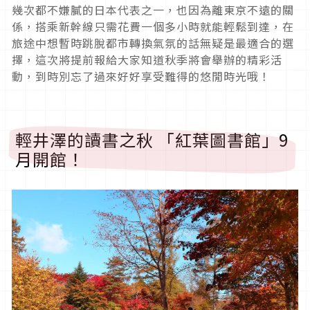
幾次都不嫌膩的日本代表之一，也因為離東京不遠的關
係，搭乘新幹線只需花費一個多小時就能輕鬆到達，在
旅途中想暫時跳脫都市轉換氣氛的話無疑是最適合的選
擇，這次將提前報給大家知道秋季將會舉辦的精彩活
動，到時別忘了過來好好享受難得的悠閒時光哦！
輕井澤的讀書之秋 「紅葉圖書館」9
月開館！