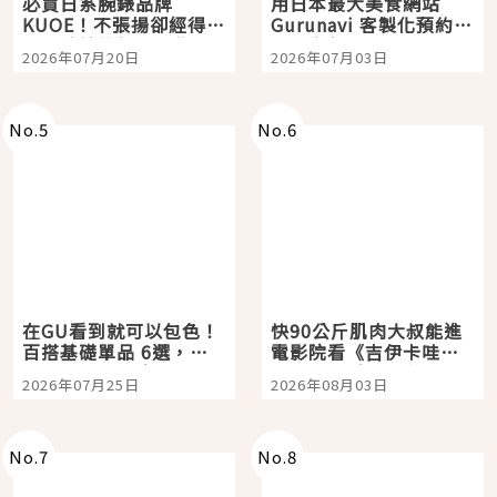
必買日系腕錶品牌
用日本最大美食網站
KUOE！不張揚卻經得起
Gurunavi 客製化預約九
時間洗鍊的經典之作五
大都市餐廳，打造專屬
2026年07月20日
2026年07月03日
選
美食體驗！
No.
5
No.
6
在GU看到就可以包色！
快90公斤肌肉大叔能進
百搭基礎單品 6選，閉
電影院看《吉伊卡哇》
眼全收也不心疼
嗎？日本重金屬樂團
2026年07月25日
2026年08月03日
「打首」會長與nagano
老師一同給出了答案
No.
7
No.
8