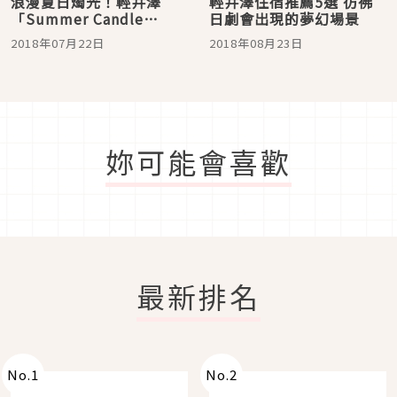
浪漫夏日燭光！輕井澤
輕井澤住宿推薦5選 彷彿
「Summer Candle
日劇會出現的夢幻場景
Night 2018」帶給你最夢
2018年07月22日
2018年08月23日
幻的八月
妳可能會喜歡
最新排名
No.
1
No.
2