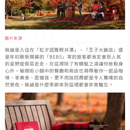
圖片來源
無論是入住在「虹夕諾雅輕井澤」、「王子大飯店」還
是年初剛新開幕的「BEB5」等的旅客都肯定會到人氣
的星野度假區走走，在這裡除了有蜻蜓之湯讓你放鬆身
心外，楡樹街小鎮中的餐廳和商店也將帶著你一起品咖
啡、享美食、逛雜貨，更不用說四周都是令人驚嘆的自
然景色，無論是什麼季節來到這裡都會非常難忘。