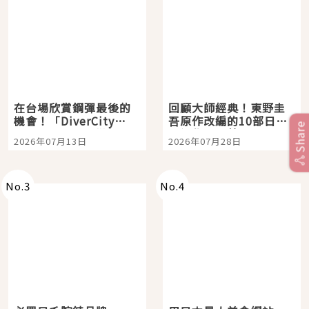
在台場欣賞鋼彈最後的
回顧大師經典！東野圭
機會！「DiverCity
吾原作改編的10部日本
Share
Tokyo Plaza」搭船、
影視作品推薦
2026年07月13日
2026年07月28日
購物、美食及夜景，一
次全體驗
No.
3
No.
4