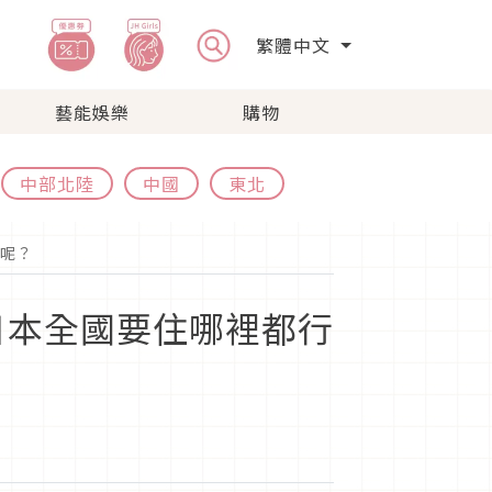
繁體中文
藝能娛樂
購物
中部北陸
中國
東北
呢？
日本全國要住哪裡都行