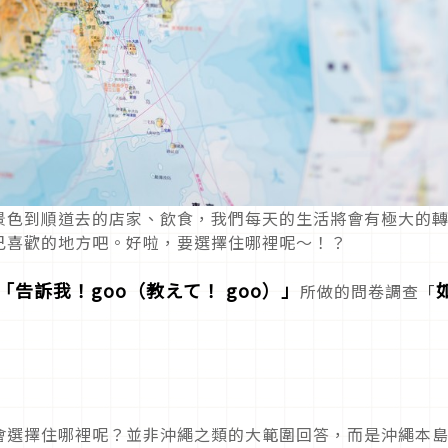
景色到順道去的店家、飲食，我們每天的生活將會有極大的
己喜歡的地方吧。好啦，要選擇住哪裡呢～！？
「告訴我！goo（教えて！ goo）」
所做的問卷調查
「
會選擇住哪裡呢？並非沖繩之類的大範圍回答，而是沖繩本