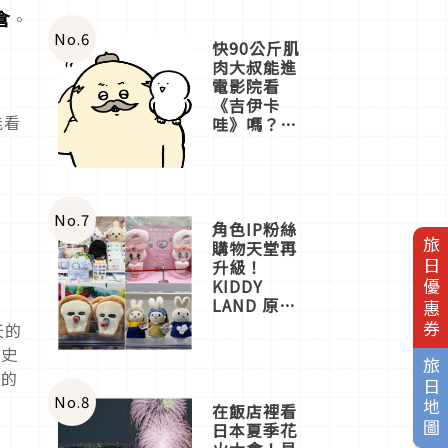
倉
。
No.
6
快90公斤肌
肉大叔能進
電影院看
《吉伊卡
能看
哇》嗎？日
本重金屬樂
團「打首」
會長與
nagano老師
購
一同給出了
No.
7
角色IP粉絲
答案
旅日優惠券
購物天堂再
升級！
KIDDY
LAND 原宿
店吉伊卡哇
天的
迎客，新開
歷史
幕
旅日地圖
人的
OMOKADO
店3分即達
No.
8
在飯店裡看
日本夏季花