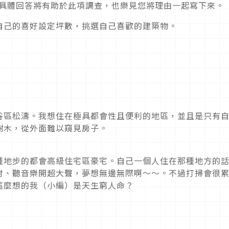
，具體回答將有助於此項調查，也樂見您將理由一起寫下來。
自己的喜好設定坪數，挑選自己喜歡的建築物。
谷區松濤。我想住在極具都會性且便利的地區，並且是只有
樹木，從外面難以窺見房子。
種地步的都會高級住宅區豪宅。自己一個人住在那種地方的
對、聽音樂開超大聲，夢想無邊無際啊～～。不過打掃會很
這麼想的我（小編）是天生窮人命？