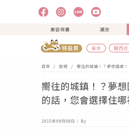
美容保養
潮流
東京
關西近
首頁
旅遊
嚮往的城鎮！？夢想國度！
嚮往的城鎮！？夢想
的話，您會選擇住哪
2015年09月08日
｜ By