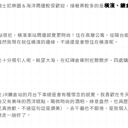
橫濱、鐮
迪士尼樂園＆海洋周邊較受歡迎，接著票較多的是
車站很近，橫濱車站周邊感覺更時尚！住在高層公寓，從陽台
雖然我現在就住橫濱的邊緣，不過還是會想住在橫濱呢。
也十分吸引人呢。眺望大海，在紅磚倉庫附近散散步，四處
在JR鐮倉站的月台下車總是會有種懷念的感覺。我喜歡在冬
後又有美味的西洋糕點，略微時尚的酒吧，綠意盎然，也具
民真抱歉，不過這句話是讚美）。去千遍也不厭倦，是我個
就走一趟好了。