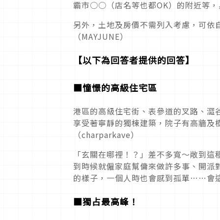
霸市○○（店名等也都OK）的附近等
另外，土地及房價不需列入考慮，可依
（MAYJUNE）
【以下為回答者提供的回答】
■
憧憬的高級住宅區
港區的高級住宅街、表參道的叉路、澀
享受著寧靜的獨棟建築，院子有高牆及
（charparkave）
「玄關在哪裡！？」差不多寬～敞到這
到時候就僱家庭幫傭來做許多事、開派
的樣子，一個人時也會感到孤單……會
■
獨占最高峰！