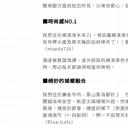
關東圈方面就如您所見，以東京都心、
■
時尚感
NO.1
我想住在橫濱港未來21。港區離橫濱
見地標大廈及摩天輪的話就棒呆了！！
（maeda726）
瀰漫著異國情調，波光粼粼的橫濱景色
物，想必每天都過得相當快樂吧。
■
絕妙的城鄉融合
我想住在鐮倉市內，靠山靠海都好♪ 
腰越海岸放空，眺望太陽緩緩升起。然
風情。適度的都會、適度的鄉下（對居
靈魂城市（←自創詞）。啊～不如現在
（BlueJcats）