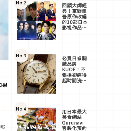
體驗
No.
2
回顧大師經
典！東野圭
吾原作改編
的10部日本
影視作品推
薦
No.
3
必買日系腕
轉
錶品牌
KUOE！不
張揚卻經得
起時間洗鍊
如果
的經典之作
五選
No.
4
用日本最大
美食網站
Gurunavi
島那
客製化預約