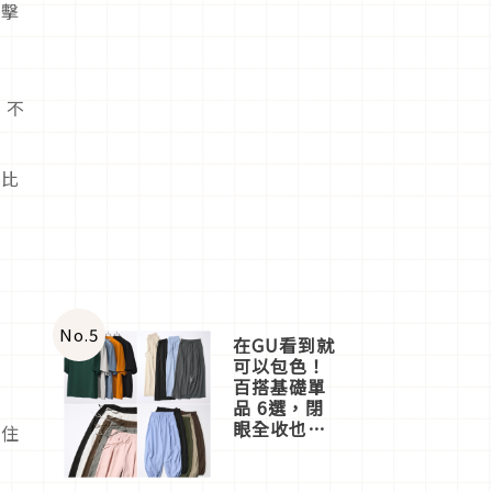
攻擊
！不
會比
就
No.
5
在GU看到就
可以包色！
百搭基礎單
品 6選，閉
眼全收也不
又住
心疼