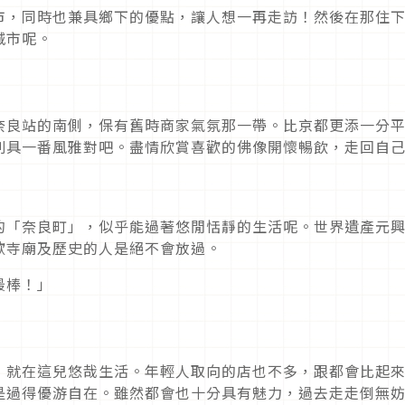
市，同時也兼具鄉下的優點，讓人想一再走訪！然後在那住
城市呢。
奈良站的南側，保有舊時商家氣氛那一帶。比京都更添一分
別具一番風雅對吧。盡情欣賞喜歡的佛像開懷暢飲，走回自
的「奈良町」，似乎能過著悠閒恬靜的生活呢。世界遺產元
歡寺廟及歷史的人是絕不會放過。
最棒！」
，就在這兒悠哉生活。年輕人取向的店也不多，跟都會比起
是過得優游自在。雖然都會也十分具有魅力，過去走走倒無