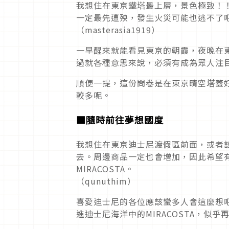
我想住在東京鐵塔最上層，景色極致！
一定最先遭殃，發生火災可能也逃不了
（masterasia1919）
一早醒來就能看見東京的朝霞，夜晚在
過就各種意思來說，必須有成為眾人注
順便一提，這份問卷是在東京晴空塔蓋
較多呢。
■
隨時前往夢想國度
我想住在東京迪士尼渡假區前面，或者
去。周邊商品一定也會增加，因此希望
MIRACOSTA。
（qunuthim）
喜愛迪士尼的各位應該蠻多人會這麼想
進迪士尼海洋中的MIRACOSTA，似