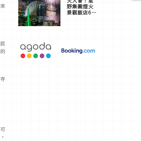
火大會！星
下來
野集團煙火
景觀飯店6
選，讓你不
用人擠人悠
閒欣賞
平民
己的
興寺
來可
妨，