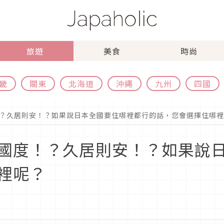
旅遊
美食
時尚
畿
關東
北海道
沖繩
九州
四國
？久居則安！？如果說日本全國要住哪裡都行的話，您會選擇住哪裡
國度！？久居則安！？如果說
裡呢？