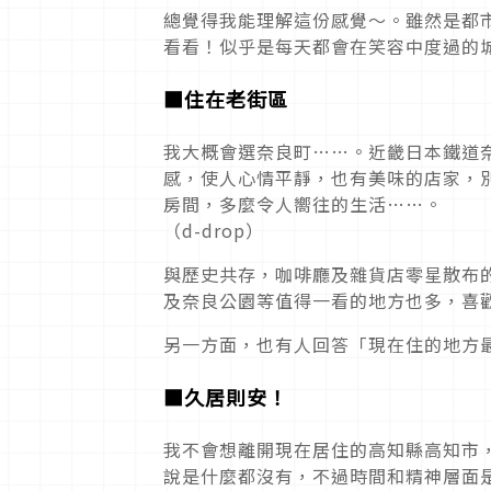
總覺得我能理解這份感覺～。雖然是都
看看！似乎是每天都會在笑容中度過的
■
住在老街區
我大概會選奈良町……。近畿日本鐵道
感，使人心情平靜，也有美味的店家，
房間，多麼令人嚮往的生活……。
（d-drop）
與歷史共存，咖啡廳及雜貨店零星散布
及奈良公園等值得一看的地方也多，喜
另一方面，也有人回答「現在住的地方
■
久居則安！
我不會想離開現在居住的高知縣高知市
說是什麼都沒有，不過時間和精神層面