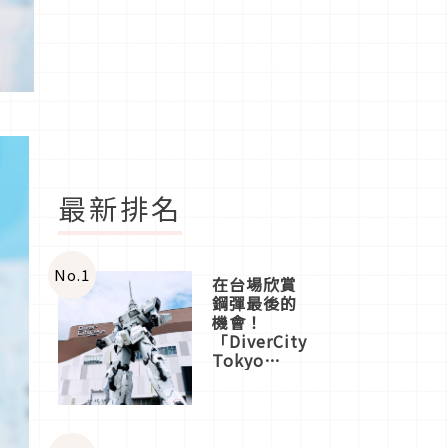
最新排名
No.
1
在台場欣賞
鋼彈最後的
機會！
「DiverCity
Tokyo
Plaza」搭
船、購物、
美食及夜
景，一次全