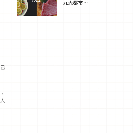
九大都市餐
廳，打造專
屬美食體
驗！
自己
話，
累人