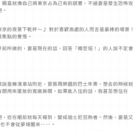
！簡直就像自己將東京占為己有的感覺，不過要是發生恐怖
吧。
東京的夜景下乾杯～♪ 對於喜歡高處的人而言是最棒的場景
目焦點的覺悟。
好前所做的，要是現在的話，回答「晴空塔！」的人說不定
該說是舞濱車站附近，買張兩樂園的巴士年票，想去的時候
有間用來擺放的寬敞房間。如果能入住的話，我甚至想住在
吧，近在眼前就每天報到，變成迪士尼狂熱者。然後，要是
乎再也不會從夢境醒來……。