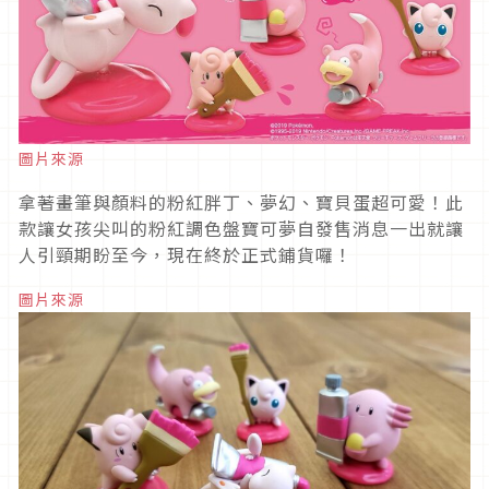
圖片來源
拿著畫筆與顏料的粉紅胖丁、夢幻、寶貝蛋超可愛！此
款讓女孩尖叫的粉紅調色盤寶可夢自發售消息一出就讓
人引頸期盼至今，現在終於正式鋪貨囉！
圖片來源