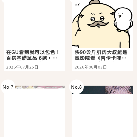
在GU看到就可以包色！
快90公斤肌肉大叔能進
百搭基礎單品 6選，閉
電影院看《吉伊卡哇》
眼全收也不心疼
嗎？日本重金屬樂團
2026年07月25日
2026年08月03日
「打首」會長與nagano
老師一同給出了答案
No.
7
No.
8