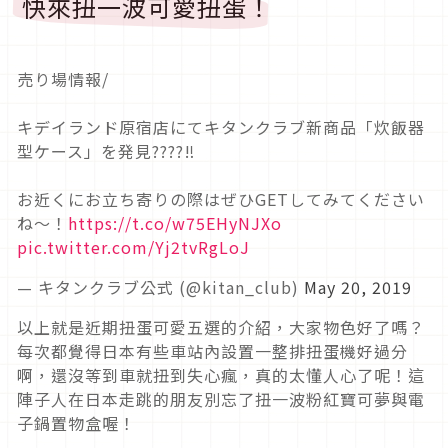
快來扭一波可愛扭蛋！
売り場情報/
キデイランド原宿店にてキタンクラブ新商品「炊飯器
型ケース」を発見????‼︎
お近くにお立ち寄りの際はぜひGETしてみてください
ね〜！
https://t.co/w75EHyNJXo
pic.twitter.com/Yj2tvRgLoJ
— キタンクラブ公式 (@kitan_club)
May 20, 2019
以上就是近期扭蛋可愛五選的介紹，大家物色好了嗎？
每次都覺得日本有些車站內設置一整排扭蛋機好過分
啊，還沒等到車就扭到失心瘋，真的太懂人心了呢！這
陣子人在日本走跳的朋友別忘了扭一波粉紅寶可夢與電
子鍋置物盒喔！