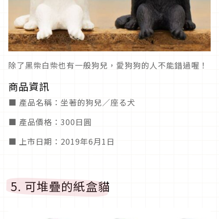
除了黑柴白柴也有一般狗兒，愛狗狗的人不能錯過喔！
商品資訊
■ 產品名稱：坐著的狗兒／座る犬
■ 產品價格：300日圓
■ 上市日期：2019年6月1日
5. 可堆疊的紙盒貓