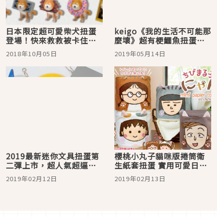
日本限定超可愛柴犬扭蛋
keigo《我的生活不可能那
登場！快來救救被卡住的
麼壞》超有梗鱷魚扭蛋登
柴柴
場
2018年10月05日
2019年05月14日
2019最新迷你文具扭蛋第
櫻桃小丸子貓咪版捲筒衛
二彈上市，超人氣超逼真
生紙套扭蛋 實用可愛日本
趕快來試試手氣吧！
各地出沒！
2019年02月12日
2019年02月13日