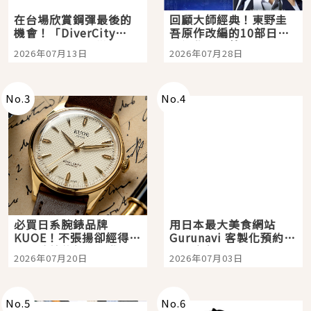
在台場欣賞鋼彈最後的
回顧大師經典！東野圭
機會！「DiverCity
吾原作改編的10部日本
Tokyo Plaza」搭船、
影視作品推薦
2026年07月13日
2026年07月28日
購物、美食及夜景，一
次全體驗
No.
3
No.
4
必買日系腕錶品牌
用日本最大美食網站
KUOE！不張揚卻經得起
Gurunavi 客製化預約九
時間洗鍊的經典之作五
大都市餐廳，打造專屬
2026年07月20日
2026年07月03日
選
美食體驗！
No.
5
No.
6