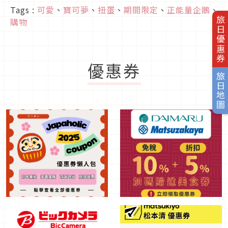
Tags :
可愛
、
寶可夢
、
扭蛋
、
期間限定
、
正能量企鵝
、
旅日優惠券
購物
優惠券
旅日地圖