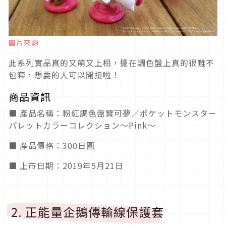
圖片來源
此系列實品真的又萌又上相，擺在調色盤上真的很難不
包套，想要的人可以開扭啦！
商品資訊
■ 產品名稱：粉紅調色盤寶可夢／ポケットモンスター
パレットカラーコレクション〜Pink〜
■ 產品價格：300日圓
■ 上市日期：2019年5月21日
2. 正能量企鵝傳輸線保護套