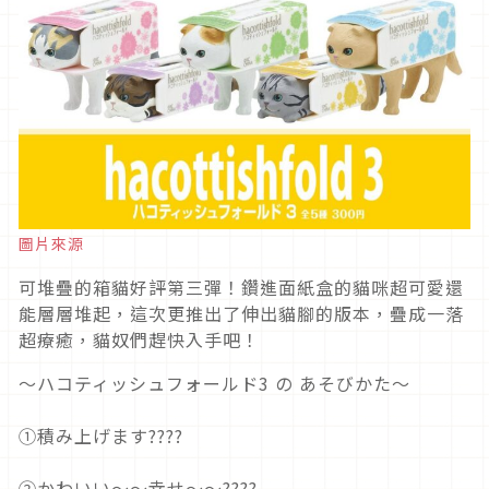
圖片來源
可堆疊的箱貓好評第三彈！鑽進面紙盒的貓咪超可愛還
能層層堆起，這次更推出了伸出貓腳的版本，疊成一落
超療癒，貓奴們趕快入手吧！
～ハコティッシュフォールド3 の あそびかた～
①積み上げます????
②かわいい～～幸せ～～????