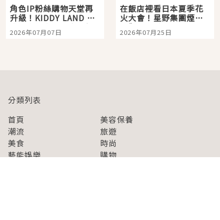
角色IP粉絲購物天堂再
在飯店裡看日本夏季花
升級！KIDDY LAND 原
火大會！星野集團煙火
宿店吉伊卡哇迎客，新
景觀飯店6選，讓你不用
2026年07月07日
2026年07月25日
開幕 OMOKADO 店3分
人擠人悠閒欣賞
即達
分類列表
首頁
美容保養
潮流
旅遊
美食
時尚
藝能娛樂
購物
關於Japaholic
關於我們
免責事項
寫手招募
Japaholic Girls招募