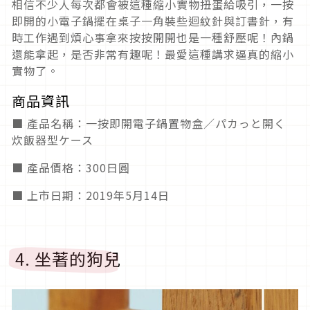
相信不少人每次都會被這種縮小實物扭蛋給吸引，一按
即開的小電子鍋擺在桌子一角裝些迴紋針與訂書針，有
時工作遇到煩心事拿來按按開開也是一種舒壓呢！內鍋
還能拿起，是否非常有趣呢！最愛這種講求逼真的縮小
實物了。
商品資訊
■ 產品名稱：一按即開電子鍋置物盒／パカっと開く
炊飯器型ケース
■ 產品價格：300日圓
■ 上市日期：2019年5月14日
4. 坐著的狗兒