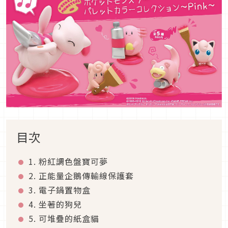
目次
1. 粉紅調色盤寶可夢
2. 正能量企鵝傳輸線保護套
3. 電子鍋置物盒
4. 坐著的狗兒
5. 可堆疊的紙盒貓