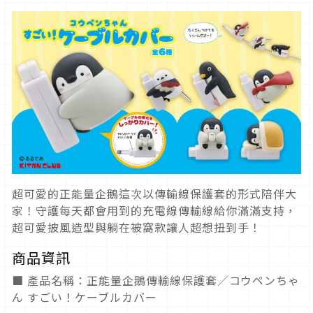
超可愛的正能量企鵝這次以傳輸線保護套的形式陪伴大
家！守護每天都會用到的充電線傳輸線給你滿滿支持，
超可愛披風造型與躺在被窩款讓人超想扭到手！
商品資訊
■ 產品名稱：正能量企鵝傳輸線保護套／コウペンちゃ
ん すごい！ケーブルカバー