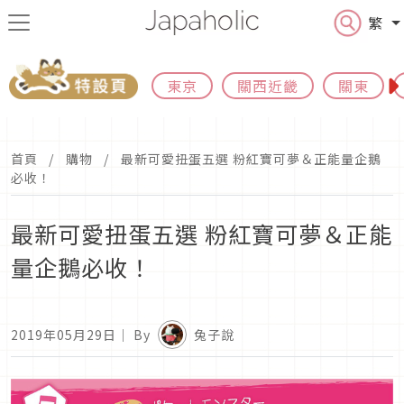
繁
東京
關西近畿
關東
首頁
購物
最新可愛扭蛋五選 粉紅寶可夢＆正能量企鵝
必收！
最新可愛扭蛋五選 粉紅寶可夢＆正能
量企鵝必收！
2019年05月29日
｜ By
兔子說