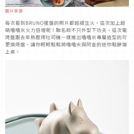
圖片來源
每次看到BRUNO擺盤的照片都超級生火，這次加上超
萌嚕嚕米火力倍增呢！聯名款不只外型下功夫，這次電
烤盤跟去年熱壓烤吐司機一樣推出嚕嚕米專屬造型的可
更換烤盤，讓你輕輕鬆鬆將嚕嚕米與阿金的迷你鬆餅端
上桌。