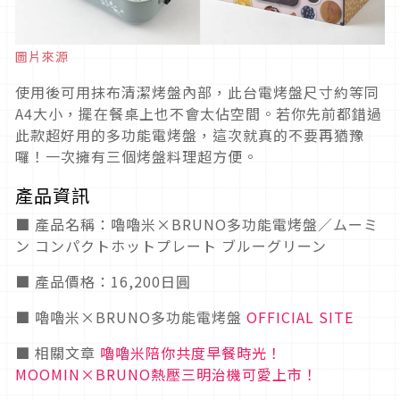
圖片來源
使用後可用抹布清潔烤盤內部，此台電烤盤尺寸約等同
A4大小，擺在餐桌上也不會太佔空間。若你先前都錯過
此款超好用的多功能電烤盤，這次就真的不要再猶豫
囉！一次擁有三個烤盤料理超方便。
產品資訊
■ 產品名稱：嚕嚕米×BRUNO多功能電烤盤／ムーミ
ン コンパクトホットプレート ブルーグリーン
■ 產品價格：16,200日圓
■ 嚕嚕米×BRUNO多功能電烤盤
OFFICIAL SITE
■ 相關文章
嚕嚕米陪你共度早餐時光！
MOOMIN×BRUNO熱壓三明治機可愛上市！