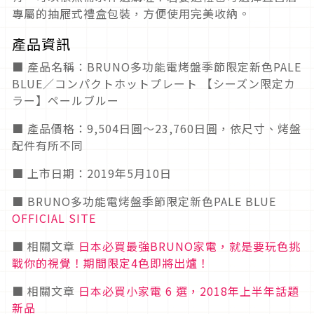
專屬的抽屜式禮盒包裝，方便使用完美收納。
產品資訊
■ 產品名稱：BRUNO多功能電烤盤季節限定新色PALE
BLUE／コンパクトホットプレート 【シーズン限定カ
ラー】ペールブルー
■ 產品價格：9,504日圓～23,760日圓，依尺寸、烤盤
配件有所不同
■ 上市日期：2019年5月10日
■ BRUNO多功能電烤盤季節限定新色PALE BLUE
OFFICIAL SITE
■ 相關文章
日本必買最強BRUNO家電，就是要玩色挑
戰你的視覺！期間限定4色即將出爐！
■ 相關文章
日本必買小家電 6 選，2018年上半年話題
新品