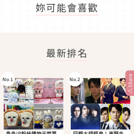
妳可能會喜歡
最新排名
Share
No.
1
No.
2
角色IP粉絲購物天堂再
回顧大師經典！東野圭