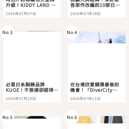
升級！KIDDY LAND 原
吾原作改編的10部日本
宿店吉伊卡哇迎客，新
影視作品推薦
2026年07月07日
2026年07月28日
開幕 OMOKADO 店3分
即達
No.
3
No.
4
必買日系腕錶品牌
在台場欣賞鋼彈最後的
KUOE！不張揚卻經得起
機會！「DiverCity
時間洗鍊的經典之作五
Tokyo Plaza」搭船、
2026年07月20日
2026年07月13日
選
購物、美食及夜景，一
次全體驗
No.
5
No.
6