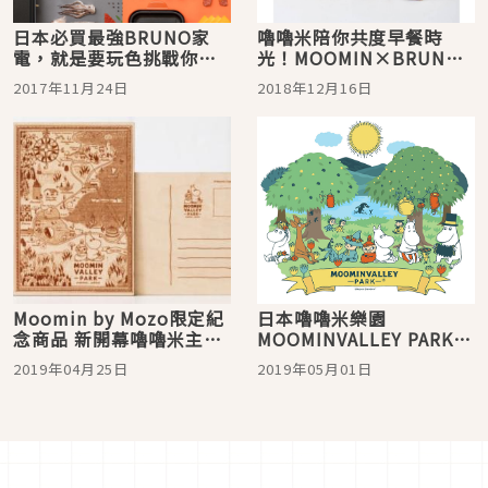
日本必買最強BRUNO家
嚕嚕米陪你共度早餐時
電，就是要玩色挑戰你的
光！MOOMIN×BRUNO
視覺！期間限定4色即將出
熱壓三明治機可愛上市！
2017年11月24日
2018年12月16日
爐！
Moomin by Mozo限定紀
日本嚕嚕米樂園
念商品 新開幕嚕嚕米主題
MOOMINVALLEY PARK大
公園熱賣中！
攻略
2019年04月25日
2019年05月01日