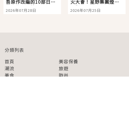
吾原作改編的10部日本
火大會！星野集團煙火
影視作品推薦
景觀飯店6選，讓你不用
2026年07月28日
2026年07月25日
人擠人悠閒欣賞
分類列表
首頁
美容保養
潮流
旅遊
美食
時尚
藝能娛樂
購物
關於Japaholic
關於我們
免責事項
寫手招募
Japaholic Girls招募
廣告、合作洽談
關鍵字列表