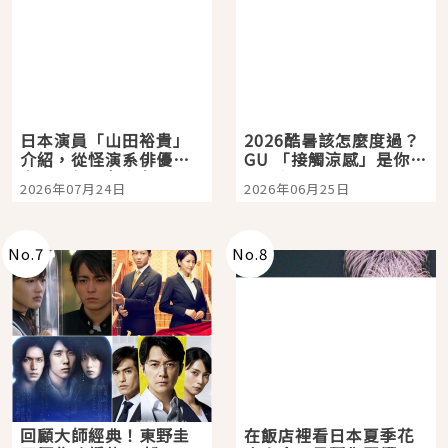
日本演員「山田裕貴」
2026酷暑該怎麼度過？
介紹，從怪演系俳優走
GU 「接觸涼感」是你的
向國民級日劇主角
夏日救星
2026年07月24日
2026年06月25日
No.
7
No.
8
回顧大師經典！東野圭
在飯店裡看日本夏季花