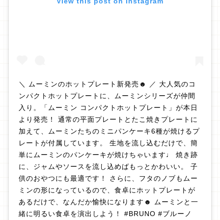
View this post on Instagram
＼ ムーミンのホットプレート新発売☻ ／ 大人気のコ
ンパクトホットプレートに、ムーミンシリーズが仲間
入り。「ムーミン コンパクトホットプレート」が本日
より発売！ 通常の平面プレートとたこ焼きプレートに
加えて、ムーミンたちのミニパンケーキ6種が焼けるプ
レートが付属しています。 生地を流し込むだけで、簡
単にムーミンのパンケーキが焼けちゃいます♩ 焼き跡
に、ジャムやソースを流し込めばもっとかわいい。 子
供のおやつにも最適です！ さらに、フタのノブもムー
ミンの形になっているので、食卓にホットプレートが
あるだけで、なんだか愉快になります☻ ムーミンと一
緒に明るい食卓を演出しよう！ #BRUNO #ブルーノ