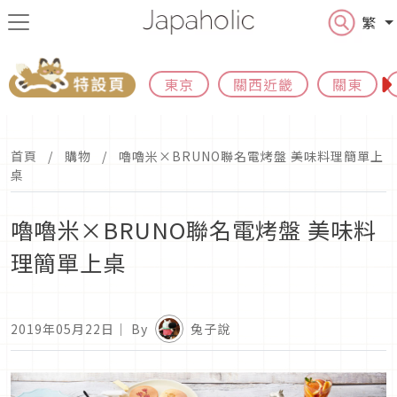
繁
東京
關西近畿
關東
首頁
購物
嚕嚕米×BRUNO聯名電烤盤 美味料理簡單上
桌
嚕嚕米×BRUNO聯名電烤盤 美味料
理簡單上桌
2019年05月22日
｜ By
兔子說