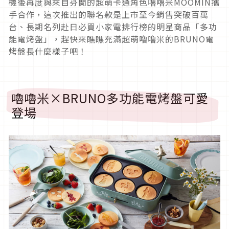
機後再度與來自芬蘭的超萌卡通角色嚕嚕米MOOMIN攜
手合作，這次推出的聯名款是上市至今銷售突破百萬
台、長期名列赴日必買小家電排行榜的明星商品「多功
能電烤盤」，趕快來瞧瞧充滿超萌嚕嚕米的BRUNO電
烤盤長什麼樣子吧！
嚕嚕米×BRUNO多功能電烤盤可愛
登場