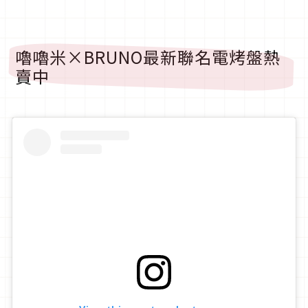
嚕嚕米×BRUNO最新聯名電烤盤熱
賣中