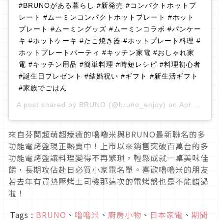
#BRUNOがある暮らし #新発売 #コンパクトホットプ
レート #ムーミンコンパクトホットプレート #ホット
プレート #ムーミングッズ #ムーミンコラボ #パンケー
キ #ホットケーキ #たこ焼き器 #ホットプレート料理 #
ホットプレートパーティ #キッチン家電 #おしゃれ家
電 #キッチン用品 #簡単料理 #時短レシピ #料理初心者
#誕生日プレゼント #結婚祝い #ギフト #新生活ギフト
#家族でごはん
A post shared by
BRUNO
(@bruno_enjoy) on
Apr 12, 2019 at 2:00am PDT
來自芬蘭超萌超療癒的嚕嚕米與BRUNO最新聯名的多
功能電烤盤現正熱賣中！上市以來銷售突破百萬台的多
功能電烤盤讓料理變得不再繁瑣，輕鬆成就一桌美味佳
餚，長期攻佔赴日必買小家電名單。喜歡嚕嚕米的朋友
若去年有買熱壓烤土司機那這次的電烤盤也是不能錯過
啦！
Tags :
BRUNO
、
嚕嚕米
、
廚房小物
、
日本家電
、
期間