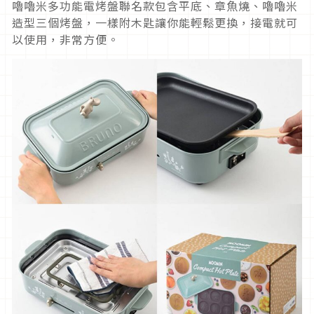
嚕嚕米多功能電烤盤聯名款包含平底、章魚燒、嚕嚕米
造型三個烤盤，一樣附木匙讓你能輕鬆更換，接電就可
以使用，非常方便。