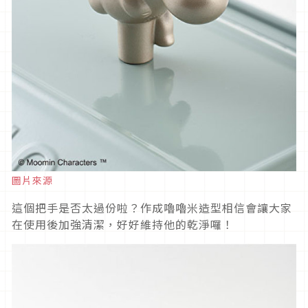
圖片來源
這個把手是否太過份啦？作成嚕嚕米造型相信會讓大家
在使用後加強清潔，好好維持他的乾淨囉！