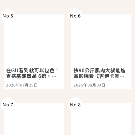
No.
5
No.
6
在GU看到就可以包色！
快90公斤肌肉大叔能進
百搭基礎單品 6選，閉
電影院看《吉伊卡哇》
眼全收也不心疼
嗎？日本重金屬樂團
2026年07月25日
2026年08月03日
「打首」會長與nagano
老師一同給出了答案
No.
7
No.
8