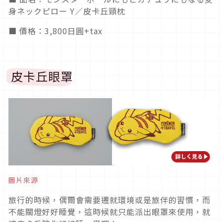
身ネックピロー Y／皮卡丘頸枕
■ 價格：3,800日圓+tax
皮卡丘眼罩
圖片來源
旅行的時候，偶爾會需要遷就環境或是旅伴的習慣，而
不能關燈好好睡覺，這時候就只能派出眼罩來使用，就