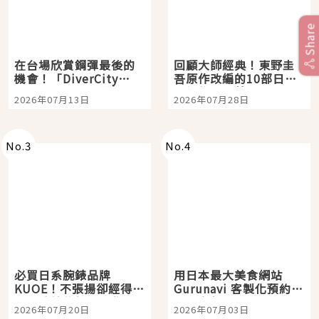
Share
在台場欣賞鋼彈最後的
回顧大師經典！東野圭
機會！「DiverCity
吾原作改編的10部日本
Tokyo Plaza」搭船、
影視作品推薦
2026年07月13日
2026年07月28日
購物、美食及夜景，一
次全體驗
No.
3
No.
4
必買日系腕錶品牌
用日本最大美食網站
KUOE！不張揚卻經得起
Gurunavi 客製化預約九
時間洗鍊的經典之作五
大都市餐廳，打造專屬
2026年07月20日
2026年07月03日
選
美食體驗！