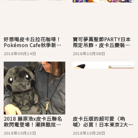
好想喝皮卡丘拉花咖啡！
寶可夢萬聖節PARTY日本
Pokémon Cafe秋季新菜
限定吊飾，皮卡丘變裝超
單來囉
可愛！
2018年09月14日
2018年10月08日
2018 藤原浩x皮卡丘聯名
皮卡丘版的超可愛〈吶
款閃電登場！潮牌酷炫黑
喊〉必買！日本東京2大美
皮神快拜
術展與周邊介紹
2018年10月15日
2018年10月28日