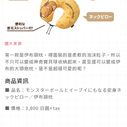
圖片來源
第一款是伊布頸枕，裡面裝的是柔軟的泡沫粒子，所以
不只可以變成神奇寶貝球收納起來，甚至還可以變成伊
布的大頭抱枕，是不是超級可愛的呢？
商品資訊
■ 品名：モンスターボールとイーブイにもなる変身ネ
ックピロー／伊布頸枕
■ 價格：3,800 日圓+tax