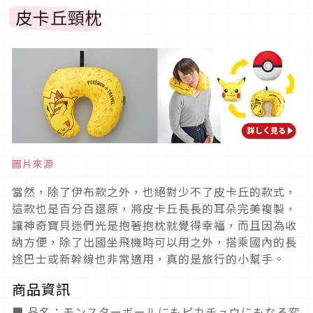
皮卡丘頸枕
圖片來源
當然，除了伊布款之外，也絕對少不了皮卡丘的款式，
這款也是百分百還原，將皮卡丘長長的耳朵完美複製，
讓神奇寶貝迷們光是抱著抱枕就覺得幸福，而且因為收
納方便，除了出國坐飛機時可以用之外，搭乘國內的長
途巴士或新幹線也非常適用，真的是旅行的小幫手。
商品資訊
■ 品名：モンスターボールにもピカチュウにもなる変