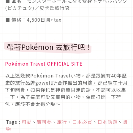
■ 品名：モンスターボールになる変身トラベルバッグ
(ピカチュウ)／皮卡丘旅行袋
■ 價格：4,500日圓+tax
帶著Pokémon 去旅行吧！
Pokémon Travel OFFICIAL SITE
以上這幾款Pokémon Travel小物，都是跟擁有40年歷
史的旅行品牌gowell所合作推出的周邊，都已經在十月
下旬開賣，如果你也是神奇寶貝迷的話，不訪可以收集
一下，為了這麼可愛又實用的小物，偶爾打開一下荷
包，應該不會太過分啦～
Tags :
可愛
、
寶可夢
、
旅行
、
日本必買
、
日本話題
、
購
物