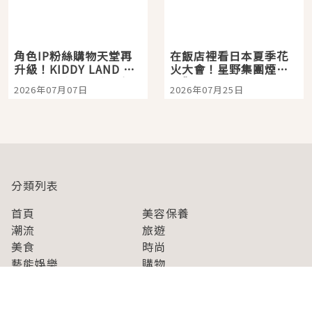
角色IP粉絲購物天堂再
在飯店裡看日本夏季花
升級！KIDDY LAND 原
火大會！星野集團煙火
宿店吉伊卡哇迎客，新
景觀飯店6選，讓你不用
2026年07月07日
2026年07月25日
開幕 OMOKADO 店3分
人擠人悠閒欣賞
即達
分類列表
首頁
美容保養
潮流
旅遊
美食
時尚
藝能娛樂
購物
關於Japaholic