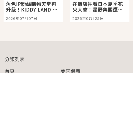
角色IP粉絲購物天堂再
在飯店裡看日本夏季花
升級！KIDDY LAND 原
火大會！星野集團煙火
宿店吉伊卡哇迎客，新
景觀飯店6選，讓你不用
2026年07月07日
2026年07月25日
開幕 OMOKADO 店3分
人擠人悠閒欣賞
即達
分類列表
首頁
美容保養
潮流
旅遊
美食
時尚
藝能娛樂
購物
關於Japaholic
關於我們
免責事項
寫手招募
Japaholic Girls招募