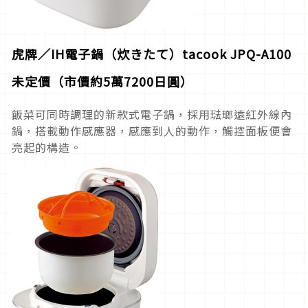
虎牌／
IH
電子鍋（炊きたて）
tacook JPQ-A100
未定價（市價約
5
萬
7200日
圓）
飯菜可同時調理的新款式電子鍋，採用琺瑯遠紅外線內
鍋，搭載動作感應器，感應到人的動作，觸控面板便會
亮起的構造。