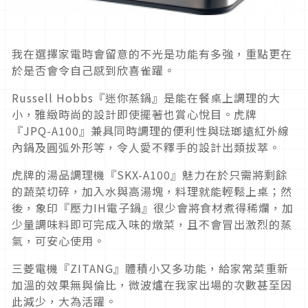
我在選擇家電時會留意的不光是功能有多強，重點更在
於是否會令自己感到欣喜雀躍。
Russell Hobbs『迷你蒸鍋』是能在餐桌上調理的大
小，雅緻時尚的設計即使擺著也賞心悅目。虎牌
『JPQ-A100』兼具同時調理的便利性與琺瑯遠紅外線
內鍋及圓弧外形等，令人愛不釋手的設計出類拔萃。
虎牌的湯品調理機『SKX-A100』魅力在於只需將剩餘
的蔬菜切碎，加入水與高湯塊，料理就能輕鬆上桌；然
後，象印『壓力IH電子鍋』很少會將食材煮得稀爛，加
少量調味料即可完成入味的燉菜，且不會冒出激烈的蒸
氣，可安心使用。
三菱電機『ZITANG』體積小又多功能，給家常菜重新
加溫的效果無與倫比，微波爐在我家出場的次數甚至因
此減少，大為活躍。