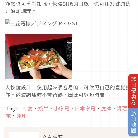
炸物也可重新加溫，恢復酥脆的口感。也可用於健康的
非油炸調理。
旅日優惠券
大按鍵設計，使用起來很容易唷，可依照自己的直覺操
作。微波調理時不需預熱，因此可縮短時間。
Tags :
三菱
、
娛樂
、
小家電
、
日本家電
、
虎牌
、
調理家
旅日地圖
電
、
象印
文章來源