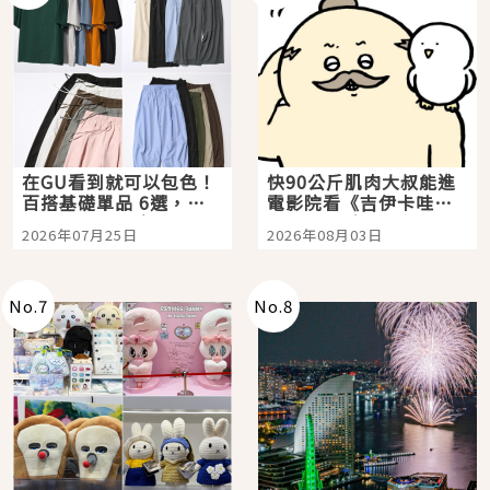
在GU看到就可以包色！
快90公斤肌肉大叔能進
百搭基礎單品 6選，閉
電影院看《吉伊卡哇》
眼全收也不心疼
嗎？日本重金屬樂團
2026年07月25日
2026年08月03日
「打首」會長與nagano
老師一同給出了答案
No.
7
No.
8