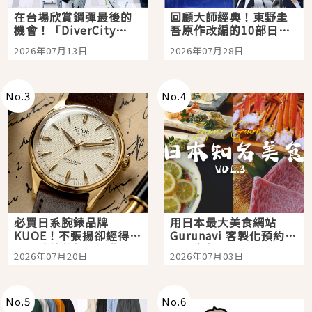
在台場欣賞鋼彈最後的
回顧大師經典！東野圭
機會！「DiverCity
吾原作改編的10部日本
Tokyo Plaza」搭船、
影視作品推薦
2026年07月13日
2026年07月28日
購物、美食及夜景，一
次全體驗
No.
3
No.
4
必買日系腕錶品牌
用日本最大美食網站
KUOE！不張揚卻經得起
Gurunavi 客製化預約九
時間洗鍊的經典之作五
大都市餐廳，打造專屬
2026年07月20日
2026年07月03日
選
美食體驗！
No.
5
No.
6