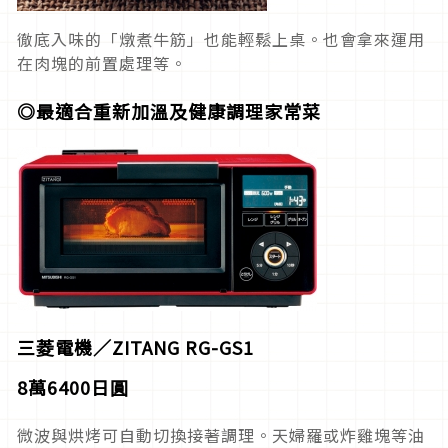
徹底入味的「燉煮牛筋」也能輕鬆上桌。也會拿來運用
在肉塊的前置處理等。
◎最適合重新加溫及健康調理家常菜
三菱電機／
ZITANG RG-GS1
8
萬
6400日
圓
微波與烘烤可自動切換接著調理。天婦羅或炸雞塊等油