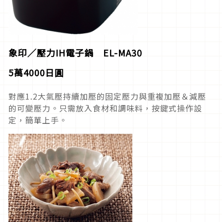
象印／壓力
IH
電子鍋
EL-MA30
5
萬
4000日
圓
對應1.2大氣壓持續加壓的固定壓力與重複加壓＆減壓
的可變壓力。只需放入食材和調味料，按鍵式操作設
定，簡單上手。