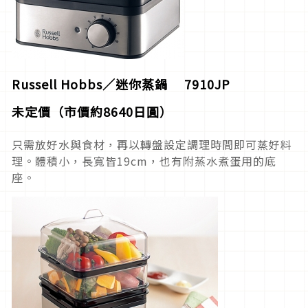
Russell Hobbs
／迷你蒸鍋
7910JP
未定價（市價約
8640日
圓）
只需放好水與食材，再以轉盤設定調理時間即可蒸好料
理。體積小，長寬皆19cm，也有附蒸水煮蛋用的底
座。