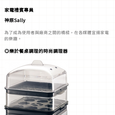
家電禮賓專員
神原
Sally
為了成為使用者與廠商之間的橋樑，在各媒體宣揚家電
的樂趣。
◎樂於餐桌調理的
時尚調理器