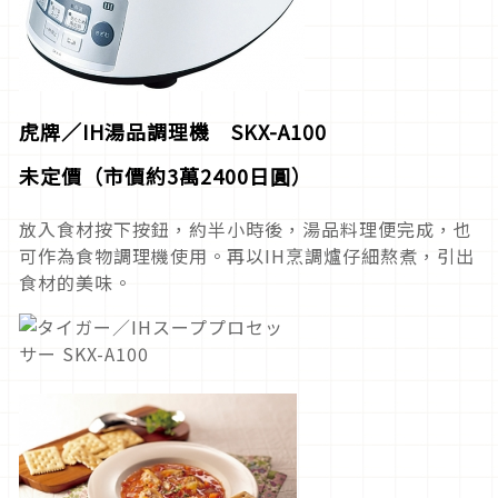
虎牌／
IH
湯品調理機
SKX-A100
未定價（市價約
3
萬
2400日
圓）
放入食材按下按鈕，約半小時後，湯品料理便完成，也
可作為食物調理機使用。再以IH烹調爐仔細熬煮，引出
食材的美味。