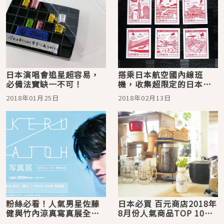
日本演唱會追星超容易，
搭乘日本航空國內線班
必備法寶缺一不可！
機，收集超限定的日本都
道府縣貼紙吧
2018年01月25日
2018年02月13日
粉絲必看！人氣男星佐藤
日本必買 百元商店2018年
健與竹內涼真寫真展全日
8月份人氣商品TOP 10！
本巡迴！
最受日本女性喜愛的雜貨