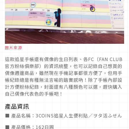
圖片來源
這款追星手帳還有偶像的生日列表、各FC（FAN CLUB
官方粉絲俱樂部）的資訊統整，也可以記錄自己想買的
偶像週邊商品，雖然現在手機記事都很方便了，但用手
帳紀錄總是有種無法言喻的踏實感吶！除了手帳內部設
計方便粉絲紀錄，封面還有八種顏色可以選，趕快購入
自己偶像代表色的手帳吧！
產品資訊
■ 產品名稱：3COINS追星人生便利貼／ヲタ活ふせん
■ 產品價格：162日圓