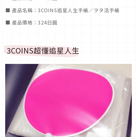
■ 產品名稱：3COINS追星人生手帳／ヲタ活手帳
■ 產品價格：324日圓
3COINS超懂追星人生