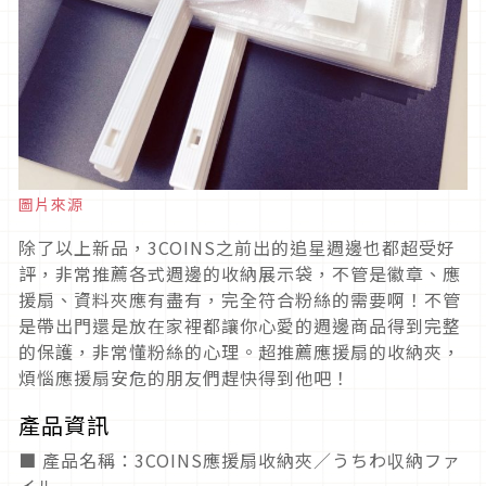
圖片來源
除了以上新品，3COINS之前出的追星週邊也都超受好
評，非常推薦各式週邊的收納展示袋，不管是徽章、應
援扇、資料夾應有盡有，完全符合粉絲的需要啊！不管
是帶出門還是放在家裡都讓你心愛的週邊商品得到完整
的保護，非常懂粉絲的心理。超推薦應援扇的收納夾，
煩惱應援扇安危的朋友們趕快得到他吧！
產品資訊
■ 產品名稱：3COINS應援扇收納夾／うちわ収納ファ