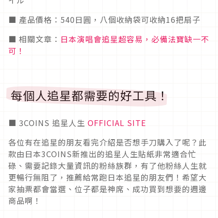
イル
■ 產品價格：540日圓，八個收納袋可收納16把扇子
■ 相關文章：
日本演唱會追星超容易，必備法寶缺一不
可！
每個人追星都需要的好工具！
■ 3COINS 追星人生
OFFICIAL SITE
各位有在追星的朋友看完介紹是否想手刀購入了呢？此
款由日本3COINS新推出的追星人生貼紙非常適合忙
碌、需要記錄大量資訊的粉絲族群，有了他粉絲人生就
更暢行無阻了，推薦給常跑日本追星的朋友們！希望大
家抽票都會當選、位子都是神席、成功買到想要的週邊
商品啊！