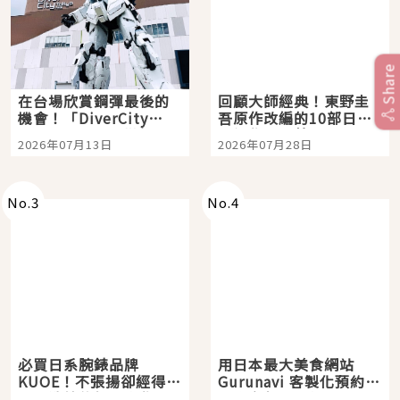
Share
在台場欣賞鋼彈最後的
回顧大師經典！東野圭
機會！「DiverCity
吾原作改編的10部日本
Tokyo Plaza」搭船、
影視作品推薦
2026年07月13日
2026年07月28日
購物、美食及夜景，一
次全體驗
No.
3
No.
4
必買日系腕錶品牌
用日本最大美食網站
KUOE！不張揚卻經得起
Gurunavi 客製化預約九
時間洗鍊的經典之作五
大都市餐廳，打造專屬