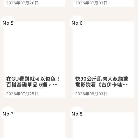
2026年07月20日
2026年07月03日
選
美食體驗！
No.
5
No.
6
在GU看到就可以包色！
快90公斤肌肉大叔能進
百搭基礎單品 6選，閉
電影院看《吉伊卡哇》
眼全收也不心疼
嗎？日本重金屬樂團
2026年07月25日
2026年08月03日
「打首」會長與nagano
老師一同給出了答案
No.
7
No.
8