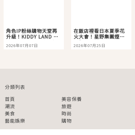
角色IP粉絲購物天堂再
在飯店裡看日本夏季花
升級！KIDDY LAND 原
火大會！星野集團煙火
宿店吉伊卡哇迎客，新
景觀飯店6選，讓你不用
2026年07月07日
2026年07月25日
開幕 OMOKADO 店3分
人擠人悠閒欣賞
即達
分類列表
首頁
美容保養
潮流
旅遊
美食
時尚
藝能娛樂
購物