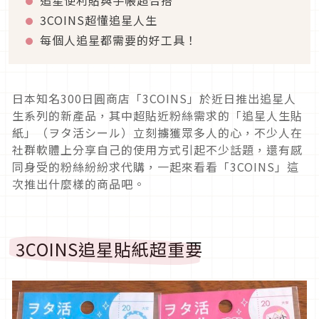
追星便利貼與手帳超合搭
3COINS超懂追星人生
每個人追星都需要的好工具！
日本知名300日圓商店「3COINS」於近日推出追星人
生系列的新產品，其中超貼近粉絲需求的「追星人生貼
紙」（ヲタ活シール）立刻擄獲眾多人的心，不少人在
社群軟體上分享自己的使用方式引起不少話題，還有感
同身受的粉絲紛紛求代購，一起來看看「3COINS」這
次推出什麼樣的商品吧。
3COINS追星貼紙超重要