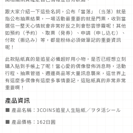
跟大家介紹一下這些名詞，公布「當落」（当落）就是
指公布抽票結果，一場活動最重要的就是門票，收到當
選信一整天心情就會非常好反之則會愁雲慘霧呢！其他
如預約（予約）、取票（発券）、申請（申し込む）、
付款（振込み）等，都是粉絲必須做筆記的重要資訊
呢！
此款貼紙真的是追星必備超好用小物，是否已經想立刻
購入貼到手帳上了呢！當心愛的偶像發佈消息時，活動
行程、抽票管道、週邊商品等大量訊息襲來，這世界上
有這麼多偶像有這麼多事情要記，這貼紙真的非常非常
重要啊！
產品資訊
■ 產品名稱：3COINS追星人生貼紙／ヲタ活シール
■ 產品價格：162日圓