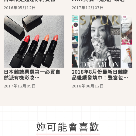
小扭蛋
蛋開賣！
2016年05月12日
2017年12月07日
日本雜誌票選第一必買自
2018年8月份最新日雜贈
然派有機彩妝
品繼續發燒中！豐富包款
「Celvoke」你一定要知
與美妝一次帶回家
2017年12月09日
2018年08月12日
道！
妳可能會喜歡