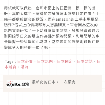
用紙就可以做出一台和市面上的扭蛋機一模一樣的機
器，真的太威了。這樣的言論讓這本雜誌目前在市面上
幾乎都處於斷貨的狀況，而在amazon的二手市場更是
漲到2倍以上的價錢都有人想要購買。筆者因為這次的
話題實際研究了一下幼稚園這本雜誌，發現其實很適合
剛開始學日文的朋友作為課外讀物閱讀，利用簡單的字
彙學習一些科學的小常識，當然每期的雜誌附錄現在也
變成令人期待的一環了呢。
Tags :
日本必買
、
日本話題
、
日本限定
、
日本雜誌
、
日
本雜貨
、
潮流
最新奇的日本，一次讀完