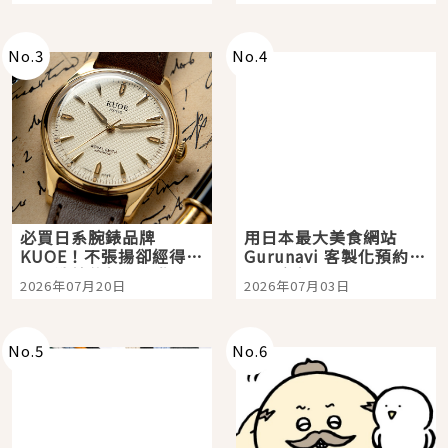
次全體驗
No.
3
No.
4
必買日系腕錶品牌
用日本最大美食網站
KUOE！不張揚卻經得起
Gurunavi 客製化預約九
時間洗鍊的經典之作五
大都市餐廳，打造專屬
2026年07月20日
2026年07月03日
選
美食體驗！
No.
5
No.
6