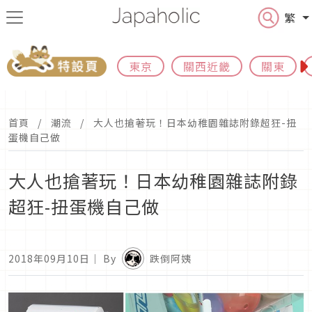
繁
東京
關西近畿
關東
首頁
潮流
大人也搶著玩！日本幼稚園雜誌附錄超狂-扭
蛋機自己做
大人也搶著玩！日本幼稚園雜誌附錄
超狂-扭蛋機自己做
2018年09月10日
｜ By
跌倒阿姨