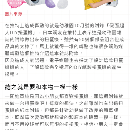
圖片來源
在推特上造成轟動的就是幼稚園10月號的附錄「假面超
人DIY扭蛋機」，日本網友在推特上表示這是幼稚園雜
誌的附錄做出來的扭蛋機，雖然有50幾個部品組合但成
品真的太棒了！馬上就獲得一堆的轉貼也讓很多網路媒
體轉發這個推特介紹這本雜誌附錄。
因為造成人氣話題，電子媒體也去採訪了設計這款扭蛋
機機的人，了解這款完全還原的DIY紙製扭蛋機的產生
過程。
總之就是要和本物一模一樣
一開始單純是因為小朋友都喜歡扭蛋機，那這期附錄就
來做一台扭蛋機吧！這樣的想法。之前雖然也有出過扭
蛋機的紙本附錄，但都是針對幼兒做了改良的簡單版
本，既然這次要做那就想做的和原本的機器一模一樣，
而且不用投錢就可以無限的扭扭蛋，相信小朋友一定會