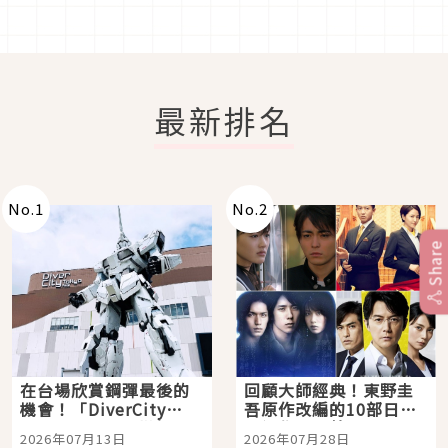
最新排名
No.
1
No.
2
Share
在台場欣賞鋼彈最後的
回顧大師經典！東野圭
機會！「DiverCity
吾原作改編的10部日本
Tokyo Plaza」搭船、
影視作品推薦
2026年07月13日
2026年07月28日
購物、美食及夜景，一