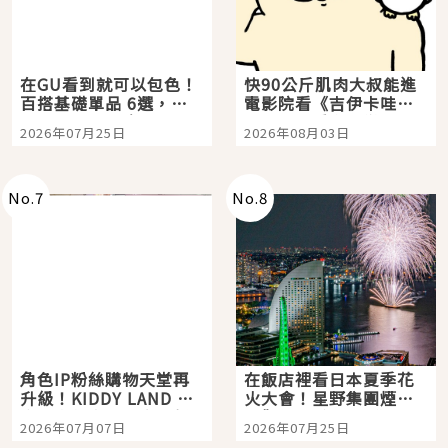
在GU看到就可以包色！
快90公斤肌肉大叔能進
百搭基礎單品 6選，閉
電影院看《吉伊卡哇》
眼全收也不心疼
嗎？日本重金屬樂團
2026年07月25日
2026年08月03日
「打首」會長與nagano
老師一同給出了答案
No.
7
No.
8
角色IP粉絲購物天堂再
在飯店裡看日本夏季花
升級！KIDDY LAND 原
火大會！星野集團煙火
宿店吉伊卡哇迎客，新
景觀飯店6選，讓你不用
2026年07月07日
2026年07月25日
開幕 OMOKADO 店3分
人擠人悠閒欣賞