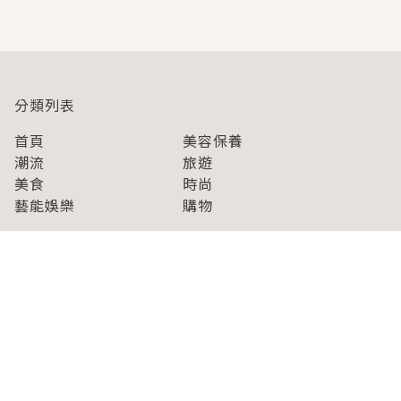
即達
分類列表
首頁
美容保養
潮流
旅遊
美食
時尚
藝能娛樂
購物
關於Japaholic
關於我們
免責事項
寫手招募
Japaholic Girls招募
廣告、合作洽談
關鍵字列表
お問い合わせ