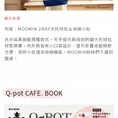
圖片來源
內容：MOOMIN 2WAY大托特包＆收納小包
共分成黑與藍兩種款式，可手提可肩背的刺繡大托特包
材質厚實，內外側皆有小口袋設計，還可折疊收起絕對
方便，另附小包增添收納機能，MOOMIN粉絲們千萬別
錯過。
Q-pot CAFE. BOOK