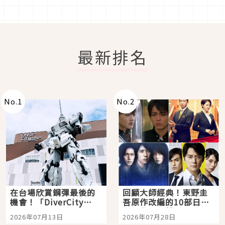
最新排名
No.
1
No.
2
在台場欣賞鋼彈最後的
回顧大師經典！東野圭
機會！「DiverCity
吾原作改編的10部日本
Tokyo Plaza」搭船、
影視作品推薦
2026年07月13日
2026年07月28日
購物、美食及夜景，一