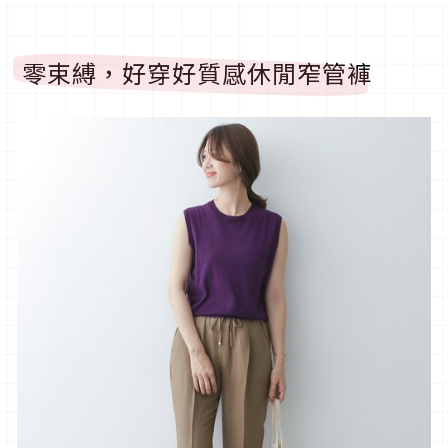
零束縛，好穿好質感休閒窄管褲