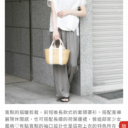
寬鬆的摺皺剪裁，前短後長款式的套頭罩衫。搭配寬褲
展現休閒感，也可搭配長版的荷葉邊裙，營造鄰家少女
風格♡有點寬鬆的袖口設計也是這款上衣的特色所在。