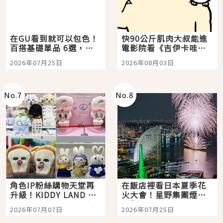
在GU看到就可以包色！
快90公斤肌肉大叔能進
百搭基礎單品 6選，閉
電影院看《吉伊卡哇》
眼全收也不心疼
嗎？日本重金屬樂團
2026年07月25日
2026年08月03日
「打首」會長與nagano
老師一同給出了答案
No.
7
No.
8
角色IP粉絲購物天堂再
在飯店裡看日本夏季花
升級！KIDDY LAND 原
火大會！星野集團煙火
宿店吉伊卡哇迎客，新
景觀飯店6選，讓你不用
2026年07月07日
2026年07月25日
開幕 OMOKADO 店3分
人擠人悠閒欣賞
即達