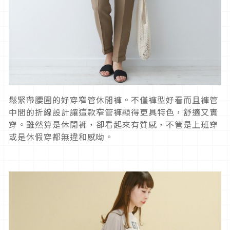
鬆緊帶腰圍的好穿窄管休閒褲。不僅褲型好看而且褲管
中間的折線設計讓這款窄管褲顯得更具特色，舒適又實
穿。雖然算是休閒褲，卻看起來有質感，不管是上班穿
或是休假穿都無違和感呦。