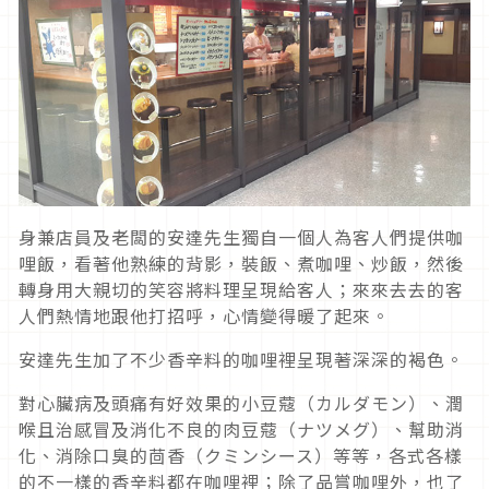
身兼店員及老闆的安達先生獨自一個人為客人們提供咖
哩飯，看著他熟練的背影，裝飯、煮咖哩、炒飯，然後
轉身用大親切的笑容將料理呈現給客人；來來去去的客
人們熱情地跟他打招呼，心情變得暖了起來。
安達先生加了不少香辛料的咖哩裡呈現著深深的褐色。
對心臟病及頭痛有好效果的小豆蔻（カルダモン）、潤
喉且治感冒及消化不良的肉豆蔻（ナツメグ）、幫助消
化、消除口臭的茴香（クミンシース）等等，各式各樣
的不一樣的香辛料都在咖哩裡；除了品嘗咖哩外，也了