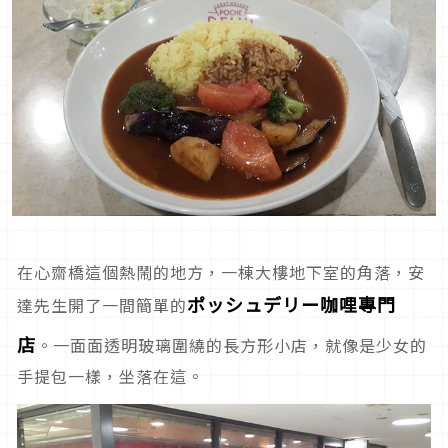
在心齋橋這個熱鬧的地方，一棟大樓地下室的角落，安
ポッシュデリー
咖哩專門
達先生開了一間簡單的
店
。一面面透明玻璃圍繞的長方形小店，就像是少女的
手提包一樣，坐落在這。