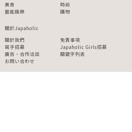
美食
時尚
藝能娛樂
購物
關於Japaholic
關於我們
免責事項
寫手招募
Japaholic Girls招募
廣告、合作洽談
關鍵字列表
お問い合わせ
看看更多有關Japaholic！