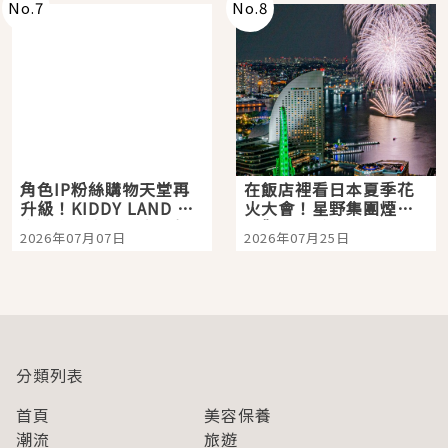
No.
7
No.
8
角色IP粉絲購物天堂再
在飯店裡看日本夏季花
升級！KIDDY LAND 原
火大會！星野集團煙火
宿店吉伊卡哇迎客，新
景觀飯店6選，讓你不用
2026年07月07日
2026年07月25日
開幕 OMOKADO 店3分
人擠人悠閒欣賞
即達
分類列表
首頁
美容保養
潮流
旅遊