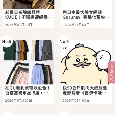
必買日系腕錶品牌
用日本最大美食網站
KUOE！不張揚卻經得起
Gurunavi 客製化預約九
時間洗鍊的經典之作五
大都市餐廳，打造專屬
2026年07月20日
2026年07月03日
選
美食體驗！
No.
5
No.
6
Share
在GU看到就可以包色！
快90公斤肌肉大叔能進
百搭基礎單品 6選，閉
電影院看《吉伊卡哇》
眼全收也不心疼
嗎？日本重金屬樂團
2026年07月25日
2026年08月03日
「打首」會長與nagano
老師一同給出了答案