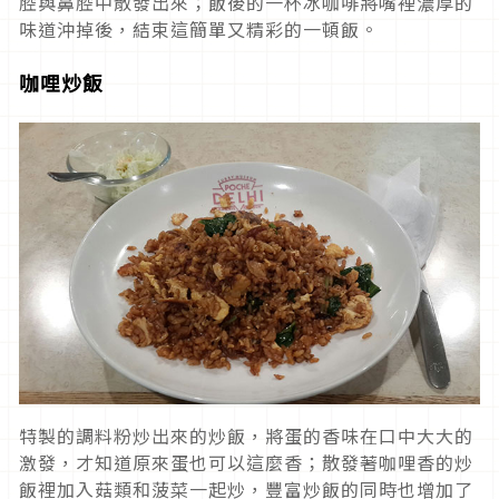
腔與鼻腔中散發出來；飯後的一杯冰咖啡將嘴裡濃厚的
味道沖掉後，結束這簡單又精彩的一頓飯。
咖哩炒飯
特製的調料粉炒出來的炒飯，將蛋的香味在口中大大的
激發，才知道原來蛋也可以這麼香；散發著咖哩香的炒
飯裡加入菇類和菠菜一起炒，豐富炒飯的同時也增加了