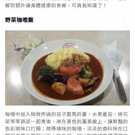
解到額外讓身體健康的食療，可真長知識了！
野菜咖哩飯
咖哩中加入稍微炸過的茄子跟馬鈴薯，水煮番茄、綠花
菜等等蔬菜一起煮後，淋在黃色的薑黃飯上，讓鮮豔的
色彩將味口打開；微帶辣味的咖哩，淡淡的香料味在口