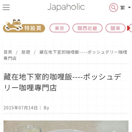
繁
東京
關西近畿
關東
首頁
旅遊
藏在地下室的咖哩飯----ポッシュデリー咖哩
專門店
藏在地下室的咖哩飯----ポッシュデ
リー咖哩專門店
2015年07月14日
｜ By