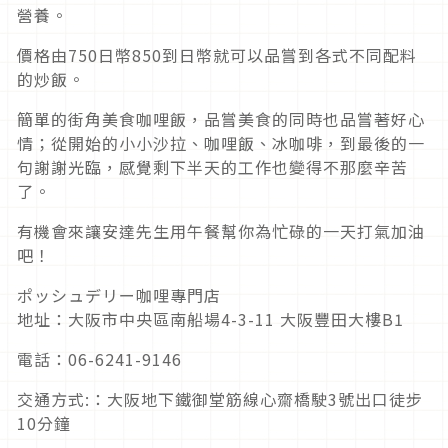
營養。
價格由750日幣850到日幣就可以品嘗到各式不同配料
的炒飯。
簡單的街角美食咖哩飯，品嘗美食的同時也品嘗著好心
情；從開始的小小沙拉、咖哩飯、冰咖啡，到最後的一
句謝謝光臨，感覺剩下半天的工作也變得不那麼辛苦
了。
有機會來讓安達先生用午餐幫你為忙碌的一天打氣加油
吧！
ポッシュデリー咖哩專門店
地址：大阪市中央區南船場4-3-11 大阪豐田大樓B1
電話：06-6241-9146
交通方式:：大阪地下鐵御堂筋線心齋橋駛3號出口徒步
10分鐘