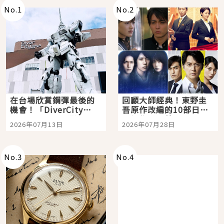
No.
1
No.
2
在台場欣賞鋼彈最後的
回顧大師經典！東野圭
機會！「DiverCity
吾原作改編的10部日本
Tokyo Plaza」搭船、
影視作品推薦
2026年07月13日
2026年07月28日
購物、美食及夜景，一
次全體驗
No.
3
No.
4