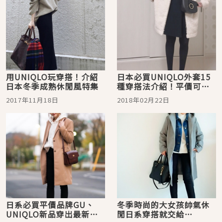
用UNIQLO玩穿搭！介紹
日本必買UNIQLO外套15
日本冬季成熟休閒風特集
種穿搭法介紹！平價可愛
一定要買
2017年11月18日
2018年02月22日
日系必買平價品牌GU、
冬季時尚的大女孩帥氣休
UNIQLO新品穿出最新秋
閒日系穿搭就交給