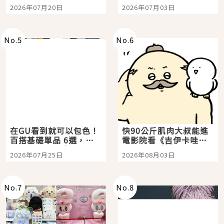
時間洗鍊的經典之作五
大都市餐廳，打造專屬
2026年07月20日
2026年07月03日
選
美食體驗！
No.
5
No.
6
在GU看到就可以包色！
快90公斤肌肉大叔能進
百搭基礎單品 6選，閉
電影院看《吉伊卡哇》
眼全收也不心疼
嗎？日本重金屬樂團
2026年07月25日
2026年08月03日
「打首」會長與nagano
老師一同給出了答案
No.
7
No.
8