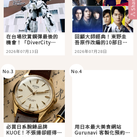
Share
在台場欣賞鋼彈最後的
回顧大師經典！東野圭
機會！「DiverCity
吾原作改編的10部日本
Tokyo Plaza」搭船、
影視作品推薦
2026年07月13日
2026年07月28日
購物、美食及夜景，一
次全體驗
No.
3
No.
4
必買日系腕錶品牌
用日本最大美食網站
KUOE！不張揚卻經得起
Gurunavi 客製化預約九