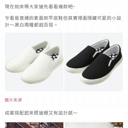
現在就來帶大家搶先看看幾款吧~
乍看是普通的素面款平底鞋但其實裡面隱藏可愛的小設
計～黑白兩種都超百搭。
圖片來源
成套搭配起來既搶眼又有設計感～