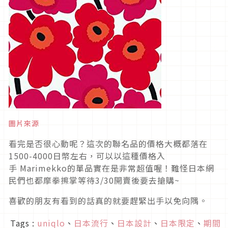
圖片來源
看完是否很心動呢？這次的聯名品的價格大概都落在
1500-4000日幣左右，可以以這種價格入
手 Marimekko的單品實在是非常超值喔！難怪日本網
民們也都摩拳擦掌等待3/30開賣後要去搶購~
喜歡的朋友有看到的話真的就要趕緊出手以免向隅。
Tags :
uniqlo
、
日本流行
、
日本設計
、
日本限定
、
期間