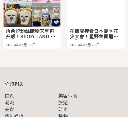
角色IP粉絲購物天堂再
在飯店裡看日本夏季花
升級！KIDDY LAND 原
火大會！星野集團煙火
宿店吉伊卡哇迎客，新
景觀飯店6選，讓你不用
2026年07月07日
2026年07月25日
開幕 OMOKADO 店3分
人擠人悠閒欣賞
即達
分類列表
首頁
美容保養
潮流
旅遊
美食
時尚
藝能娛樂
購物