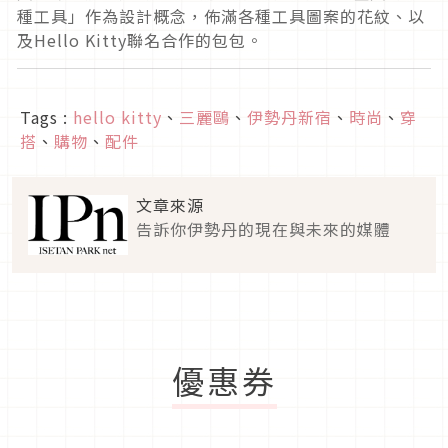
種工具」作為設計概念，佈滿各種工具圖案的花紋、以
及Hello Kitty聯名合作的包包。
Tags :
hello kitty
、
三麗鷗
、
伊勢丹新宿
、
時尚
、
穿
搭
、
購物
、
配件
文章來源
告訴你伊勢丹的現在與未來的媒體
優惠券