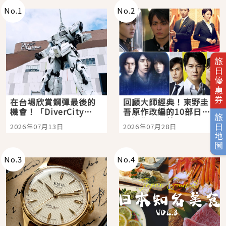
No.
1
No.
2
旅日優惠券
在台場欣賞鋼彈最後的
回顧大師經典！東野圭
機會！「DiverCity
吾原作改編的10部日本
旅日地圖
Tokyo Plaza」搭船、
影視作品推薦
2026年07月13日
2026年07月28日
購物、美食及夜景，一
次全體驗
No.
3
No.
4