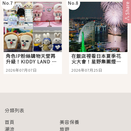
No.
7
No.
8
Share
角色IP粉絲購物天堂再
在飯店裡看日本夏季花
升級！KIDDY LAND 原
火大會！星野集團煙火
宿店吉伊卡哇迎客，新
景觀飯店6選，讓你不用
2026年07月07日
2026年07月25日
開幕 OMOKADO 店3分
人擠人悠閒欣賞
即達
分類列表
首頁
美容保養
潮流
旅遊