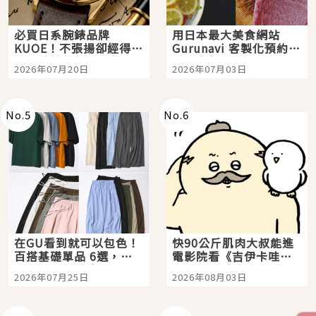
必買日系腕錶品牌
用日本最大美食網站
KUOE！不張揚卻經得起
Gurunavi 客製化預約九
時間洗鍊的經典之作五
大都市餐廳，打造專屬
2026年07月20日
2026年07月03日
選
美食體驗！
No.
5
No.
6
在GU看到就可以包色！
快90公斤肌肉大叔能進
百搭基礎單品 6選，閉
電影院看《吉伊卡哇》
眼全收也不心疼
嗎？日本重金屬樂團
2026年07月25日
2026年08月03日
「打首」會長與nagano
老師一同給出了答案