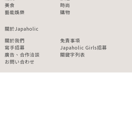
美食
時尚
藝能娛樂
購物
關於Japaholic
關於我們
免責事項
寫手招募
Japaholic Girls招募
廣告、合作洽談
關鍵字列表
お問い合わせ
看看更多有關Japaholic！