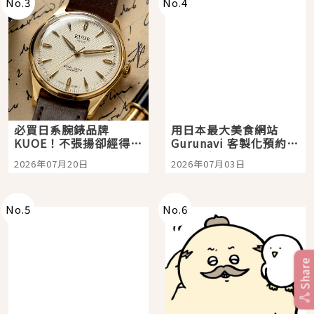
No.
3
No.
4
必買日系腕錶品牌
用日本最大美食網站
KUOE！不張揚卻經得起
Gurunavi 客製化預約九
時間洗鍊的經典之作五
大都市餐廳，打造專屬
2026年07月20日
2026年07月03日
選
美食體驗！
No.
5
No.
6
Share