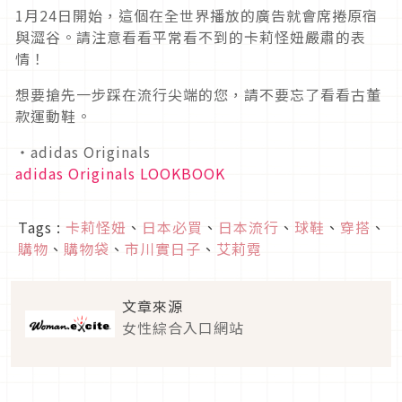
1月24日開始，這個在全世界播放的廣告就會席捲原宿
與澀谷。請注意看看平常看不到的卡莉怪妞嚴肅的表
情！
想要搶先一步踩在流行尖端的您，請不要忘了看看古董
款運動鞋。
・adidas Originals
adidas Originals LOOKBOOK
Tags :
卡莉怪妞
、
日本必買
、
日本流行
、
球鞋
、
穿搭
、
購物
、
購物袋
、
市川實日子
、
艾莉霓
文章來源
女性綜合入口網站