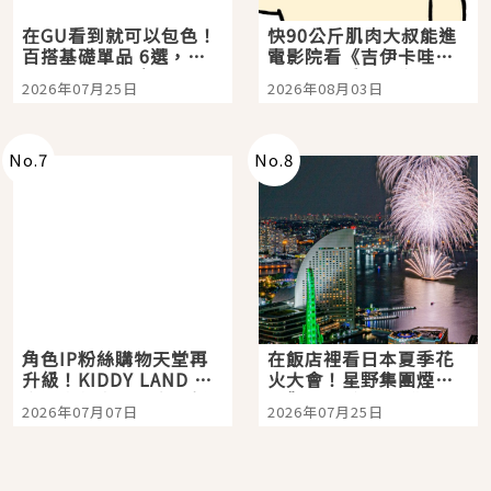
在GU看到就可以包色！
快90公斤肌肉大叔能進
百搭基礎單品 6選，閉
電影院看《吉伊卡哇》
眼全收也不心疼
嗎？日本重金屬樂團
2026年07月25日
2026年08月03日
「打首」會長與nagano
老師一同給出了答案
No.
7
No.
8
角色IP粉絲購物天堂再
在飯店裡看日本夏季花
升級！KIDDY LAND 原
火大會！星野集團煙火
宿店吉伊卡哇迎客，新
景觀飯店6選，讓你不用
2026年07月07日
2026年07月25日
開幕 OMOKADO 店3分
人擠人悠閒欣賞
即達