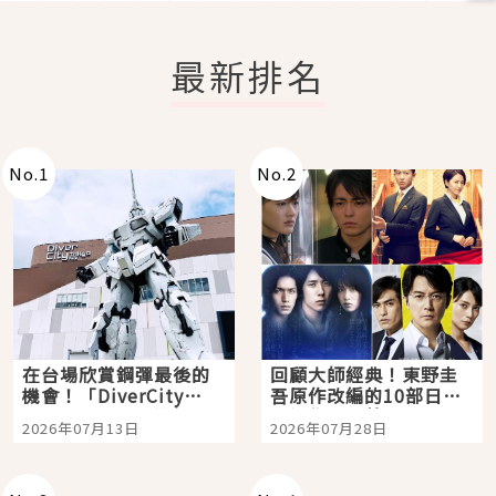
最新排名
No.
1
No.
2
在台場欣賞鋼彈最後的
回顧大師經典！東野圭
機會！「DiverCity
吾原作改編的10部日本
Tokyo Plaza」搭船、
影視作品推薦
2026年07月13日
2026年07月28日
購物、美食及夜景，一
次全體驗