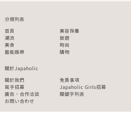
分類列表
首頁
美容保養
潮流
旅遊
美食
時尚
藝能娛樂
購物
關於Japaholic
關於我們
免責事項
寫手招募
Japaholic Girls招募
廣告、合作洽談
關鍵字列表
お問い合わせ