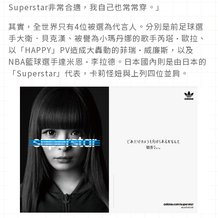
Superstar非常合適，我自己也常常穿。」
其實，全世界只有4位被選為代言人。分別是前足球選
手大衛．貝克漢、被譽為小瑪丹娜的歌手芮塔·歐拉、
以「HAPPY」PV造成大轟動的菲瑞·威廉斯，以及
NBA籃球選手達米恩·李拉德。日本國內則是由日本的
「Superstar」代表，卡莉怪妞與上列四位並肩。