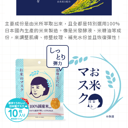
主要成份是由米所萃取出來，且全都是特別選用100%
日本國內生產的米來製造。像是米發酵液、米糠油等成
份，來調整肌膚、修整紋理、補充水份並且恢復彈性！