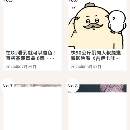
在GU看到就可以包色！
快90公斤肌肉大叔能進
百搭基礎單品 6選，閉
電影院看《吉伊卡哇》
眼全收也不心疼
嗎？日本重金屬樂團
2026年07月25日
2026年08月03日
「打首」會長與nagano
老師一同給出了答案
No.
7
No.
8