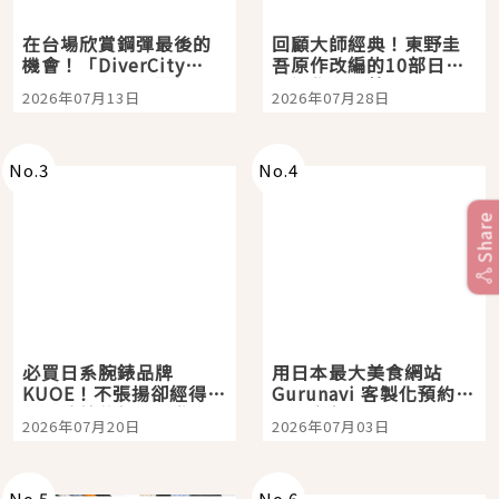
在台場欣賞鋼彈最後的
回顧大師經典！東野圭
機會！「DiverCity
吾原作改編的10部日本
Tokyo Plaza」搭船、
影視作品推薦
2026年07月13日
2026年07月28日
購物、美食及夜景，一
次全體驗
No.
3
No.
4
Share
必買日系腕錶品牌
用日本最大美食網站
KUOE！不張揚卻經得起
Gurunavi 客製化預約九
時間洗鍊的經典之作五
大都市餐廳，打造專屬
2026年07月20日
2026年07月03日
選
美食體驗！
No.
5
No.
6