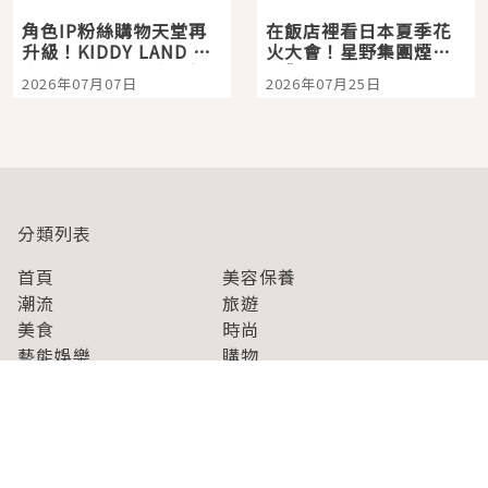
角色IP粉絲購物天堂再
在飯店裡看日本夏季花
升級！KIDDY LAND 原
火大會！星野集團煙火
宿店吉伊卡哇迎客，新
景觀飯店6選，讓你不用
2026年07月07日
2026年07月25日
開幕 OMOKADO 店3分
人擠人悠閒欣賞
即達
分類列表
首頁
美容保養
潮流
旅遊
美食
時尚
藝能娛樂
購物
關於Japaholic
關於我們
免責事項
寫手招募
Japaholic Girls招募