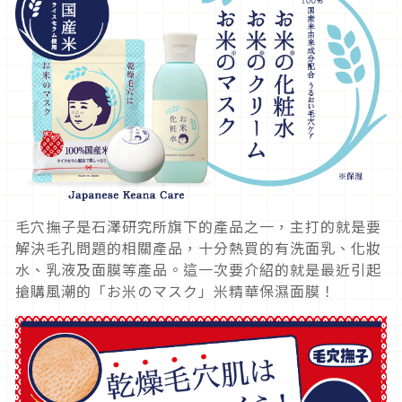
毛穴撫子是石澤研究所旗下的產品之一，主打的就是要
解決毛孔問題的相關產品，十分熱買的有洗面乳、化妝
水、乳液及面膜等產品。這一次要介紹的就是最近引起
搶購風潮的「お米のマスク」米精華保濕面膜！