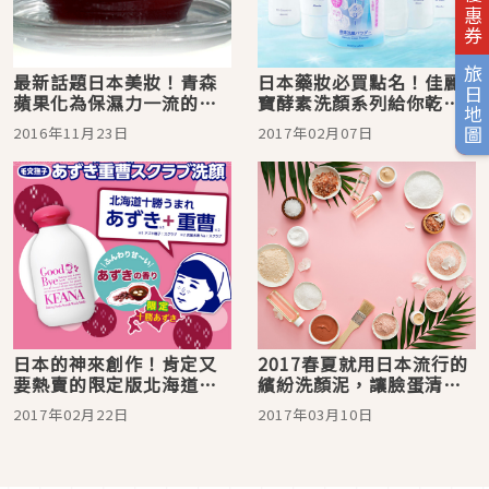
旅日地圖
最新話題日本美妝！青森
日本藥妝必買點名！佳麗
蘋果化為保濕力一流的咕
寶酵素洗顏系列給你乾淨
溜咕溜洗顏球！
的水嫩肌！
2016年11月23日
2017年02月07日
日本的神來創作！肯定又
2017春夏就用日本流行的
要熱賣的限定版北海道紅
繽紛洗顏泥，讓臉蛋清潔
豆小蘇打洗顏粉！
溜溜！
2017年02月22日
2017年03月10日