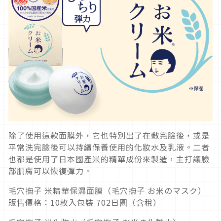
除了使用這款面膜外，它也特別出了在敷完臉後，或是
平常洗完臉後可以持續保養使用的化妝水及乳液。二者
也都是使用了日本國產米的精華成份來製造，主打讓臉
部肌膚可以恢復彈力。
毛穴撫子 米精華保濕面膜（毛穴撫子 お米のマスク）
販售價格：10枚入包裝 702日圓（含稅）