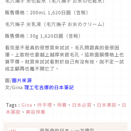
毛穴撫子 米化妝水（毛穴撫子 お米の化粧水）
販售價格：200mL 1,620日圓（含稅）
毛穴撫子 米乳液（毛穴撫子 お米のクリーム）
販售價格：30g 1,620日圓（含稅）
看完是不是真的很想買來試試，毛孔問題真的是很困
擾，上妝粉也要越上越厚來遮毛孔。這款面膜價格上也
算平價，就買來試試看對於自己有沒有效，說不定一試
成主顧再也離不開它了。
圖/
圖片來源
文/Gina
理工宅吉娜的日本筆記
Tags :
Gina
、
伴手禮
、
保養
、
日本必買
、
日本美妝
、
日
本藥妝
、
美容保養
最新奇的日本，一次讀完