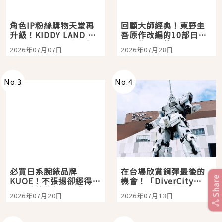
角色IP粉絲購物天堂再
回顧大師經典！東野圭
升級！KIDDY LAND 原
吾原作改編的10部日本
宿店吉伊卡哇迎客，新
影視作品推薦
2026年07月07日
2026年07月28日
開幕 OMOKADO 店3分
即達
No.
3
No.
4
必買日系腕錶品牌
在台場欣賞鋼彈最後的
Share
KUOE！不張揚卻經得起
機會！「DiverCity
時間洗鍊的經典之作五
Tokyo Plaza」搭船、
2026年07月20日
2026年07月13日
選
購物、美食及夜景，一
次全體驗