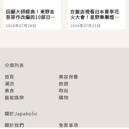
回顧大師經典！東野圭
在飯店裡看日本夏季花
吾原作改編的10部日本
火大會！星野集團煙火
影視作品推薦
景觀飯店6選，讓你不用
2026年07月28日
2026年07月25日
人擠人悠閒欣賞
分類列表
首頁
美容保養
潮流
旅遊
美食
時尚
藝能娛樂
購物
關於Japaholic
關於我們
免責事項