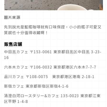
圖片來源
先別說光是藍瓶咖啡就有口味保證，小小的瓶子可愛又
質感也十分值得收藏啊！
販售店舖
中目黒カフェ 〒153-0061 東京都目黒区中目黒 3-23-
16
六本木カフェ 〒106-0032 東京都港区六本木7-7-7
品川カフェ 〒108-0075 東京都港区港南 2-18-1
新宿カフェ 東京都新宿区新宿4-1-6
清澄白河ロースタリー&カフェ 135-0023 東京都江東
区平野 1-4-8