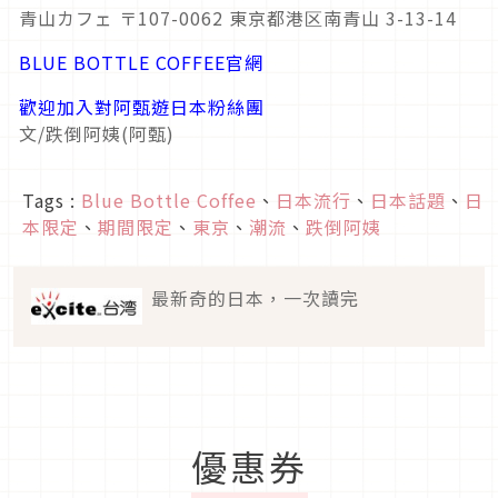
青山カフェ 〒107-0062 東京都港区南青山 3-13-14
BLUE BOTTLE COFFEE官網
歡迎加入對阿甄遊日本粉絲團
文/跌倒阿姨(阿甄)
Tags :
Blue Bottle Coffee
、
日本流行
、
日本話題
、
日
本限定
、
期間限定
、
東京
、
潮流
、
跌倒阿姨
最新奇的日本，一次讀完
優惠券