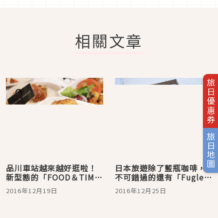
相關文章
旅日優惠券
旅日地圖
品川車站越來越好逛啦！
日本旅遊除了藍瓶咖啡，
新型態的「FOOD＆TIME
不可錯過的還有「Fuglen
ISETAN」享受多重「食」
Tokyo 」
2016年12月19日
2016年12月25日
的樂趣！藍瓶咖啡也在
這！