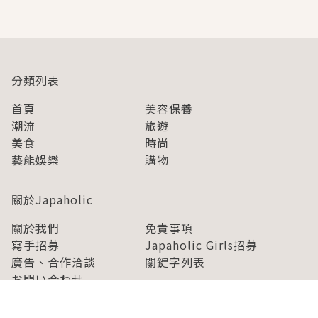
即達
分類列表
首頁
美容保養
潮流
旅遊
美食
時尚
藝能娛樂
購物
關於Japaholic
關於我們
免責事項
寫手招募
Japaholic Girls招募
廣告、合作洽談
關鍵字列表
お問い合わせ