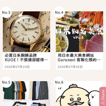
次全體驗
No.
3
No.
4
必買日系腕錶品牌
用日本最大美食網站
KUOE！不張揚卻經得起
Gurunavi 客製化預約九
時間洗鍊的經典之作五
大都市餐廳，打造專屬
2026年07月20日
2026年07月03日
選
美食體驗！
No.
5
No.
6
Share