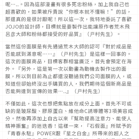
呢…..。因為這部漫畫有很多死忠粉絲，加上我自己也
超喜歡的，如果被斥責說“你根本就不懂嘛！”的話，
那還真的是很討厭呢！所以這一次，我特地委託了喜歡
JOJO的設計師，目標就是要製作出能讓原作者荒木飛
呂彦大師和粉絲都接受的好品質』（戸村先生）。
當然這份面膜是有先通過荒木大師的認可『對於成品是
否能感到滿意呢……』（戸村先生）是這樣一回事的。
這次的面膜商品，目標客群相當廣泛，首先會預定在海
外。『另外，這是第一次以動畫為動機去製作出的面
膜，所以到目前為止都還沒聽過我們公司面膜的人，或
知道但卻始終沒出手購買的人，我們期待這個新商品是
否能夠達到宣傳的效果…..』（戸村先生）
不僅如此，這次也想把焦點放在成分上面。首先不可或
缺的是玻尿酸、膠原蛋白、維他命C誘導體等3項美容成
分。然後再添加上自古以來『幫助提高注意力、能使人
精神振奮』的迷迭香！這樣一來，『石假面』所賦予的
『青春永駐』POWER跟『星之白金』所帶來的超人之