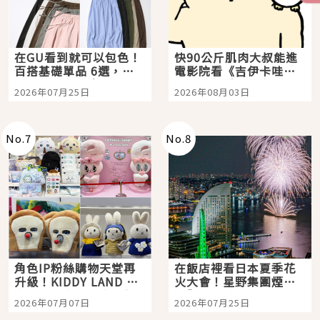
在GU看到就可以包色！
快90公斤肌肉大叔能進
百搭基礎單品 6選，閉
電影院看《吉伊卡哇》
眼全收也不心疼
嗎？日本重金屬樂團
2026年07月25日
2026年08月03日
「打首」會長與nagano
老師一同給出了答案
No.
7
No.
8
角色IP粉絲購物天堂再
在飯店裡看日本夏季花
升級！KIDDY LAND 原
火大會！星野集團煙火
宿店吉伊卡哇迎客，新
景觀飯店6選，讓你不用
2026年07月07日
2026年07月25日
開幕 OMOKADO 店3分
人擠人悠閒欣賞