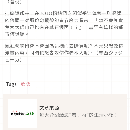
（含稅）
這麼說起來，在JOJO粉絲們之間似乎流傳著一則很猛
的傳聞－從那份奇蹟般的青春魔力看來，『該不會其實
荒木大師自己也有在戴石假面！？』，甚至有這樣的都
市傳說呢。
瘋狂粉絲們會不會因為這樣而去購買呢？不光只想效仿
漫畫內容，同時也想去效仿作者本人呢。（寺西ジャジ
ューカ）
Tags :
娛樂
文章來源
每天介紹給您"巷子內"的生活小梗！