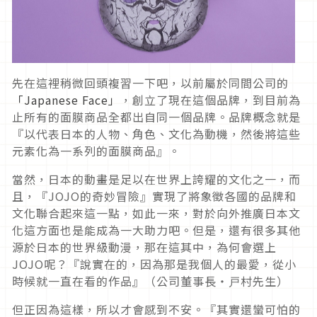
先在這裡稍微回頭複習一下吧，以前屬於同間公司的
「Japanese Face」
，創立了現在這個品牌，到目前為
止所有的面膜商品全都出自同一個品牌。品牌概念就是
『以代表日本的人物、角色、文化為動機，然後將這些
元素化為一系列的面膜商品』。
當然，日本的動畫是足以在世界上誇耀的文化之一，而
且，『JOJO的奇妙冒險』實現了將象徵各國的品牌和
文化聯合起來這一點，如此一來，對於向外推廣日本文
化這方面也是能成為一大助力吧。但是，還有很多其他
源於日本的世界級動漫，那在這其中，為何會選上
JOJO呢？『說實在的，因為那是我個人的最愛，從小
時候就一直在看的作品』（公司董事長・戸村先生）
但正因為這樣，所以才會感到不安。『其實還蠻可怕的