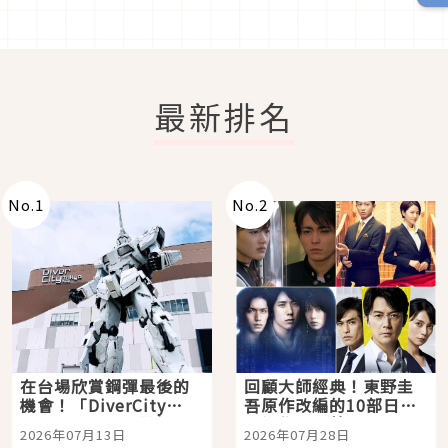
最新排名
No.
1
No.
2
在台場欣賞鋼彈最後的
回顧大師經典！東野圭
機會！「DiverCity
吾原作改編的10部日本
Tokyo Plaza」搭船、
影視作品推薦
2026年07月13日
2026年07月28日
購物、美食及夜景，一