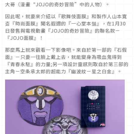
大哥（漫畫“JOJO的奇妙冒險”中的人物）。
因此呢，就要來介紹以『歌舞伎面膜』和製作人山本寛
斎『時尚面膜』聞名遐邇的『一心堂本舗』，在1月30
日發售與電視動畫『JOJO的奇妙冒險』的聯名款－
『JOJO面膜』！
那麼馬上就來觀看一下影像吧。來自於第一部的『石假
面』－只要一往臉上戴上去，就能變身為吸血鬼得到
『青春永駐』的力量;另一項設計靈感則取自於第三部的
主角－空条承太郎的超能力『幽波紋－星之白金』。