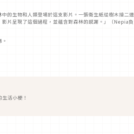
林中的生物和人類登場於這支影片。一張衛生紙從樹木接二
影片呈現了這個過程，並蘊含對森林的感謝。」（Nepia負
涕。
的生活小梗！