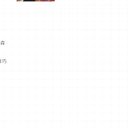
驗！
護森
技巧