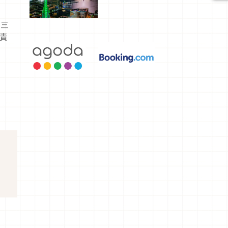
選，讓你不
用人擠人悠
閒欣賞
連三
責