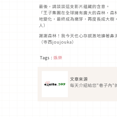
最後，請談談這支影片蘊藏的含意。
「王子集團在全球擁有廣大的森林，森
地變化，最終成為嫩芽，再度長成大樹，
人）
謝謝森林！我今天也心存感激地擤著鼻
（寺西joujouka）
Tags :
娛樂
文章來源
每天介紹給您"巷子內"