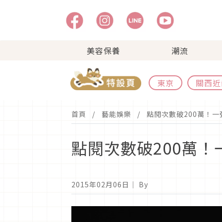
美容保養
潮流
東京
關西近
首頁
藝能娛樂
點閱次數破200萬！
點閱次數破200萬
2015年02月06日
｜ By