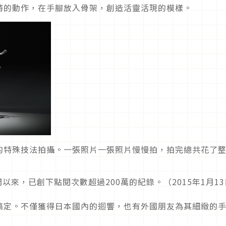
特的動作，在手腳放入骨架，創造活靈活現的模樣。
的特殊技法拍攝。一張照片一張照片慢慢拍，拍完總共花了整
11月公開以來，已創下點閱次數超過200萬的紀錄。（2015年1月1
搞定。不僅獲得日本國內的迴響，也有外國朋友為其細緻的