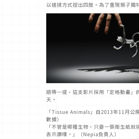
以搓揉方式捏出四肢。為了重現猴子獨
順帶一提，這支影片採用「定格動畫」
天。
「Tissue Animals」自2013年
數據）
「不管是哪種生物，只要一張衛生紙就
表示讚嘆。」（Nepia負責人）