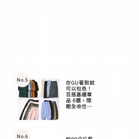
No.
5
在GU看到就
可以包色！
百搭基礎單
品 6選，閉
眼全收也不
心疼
No.
6
快90公斤肌