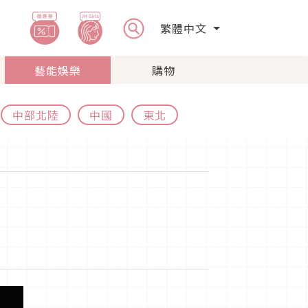
繁體中文
藝能娛樂
購物
中部北陸
中國
東北