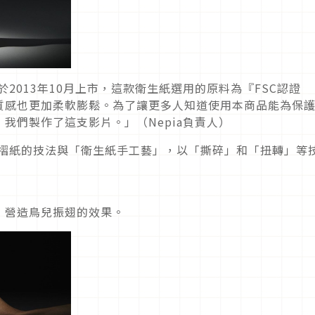
ssue』於2013年10月上市，這款衛生紙選用的原料為『FSC認證
質感也更加柔軟膨鬆。為了讓更多人知道使用本商品能為保
我們製作了這支影片。」（Nepia負責人）
s運用了摺紙的技法與「衛生紙手工藝」，以「撕碎」和「扭轉」等
，營造鳥兒振翅的效果。