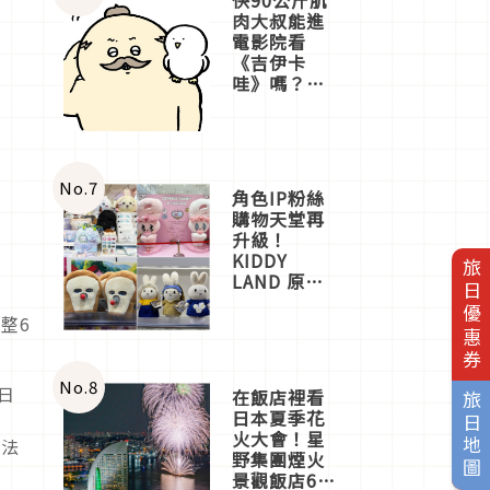
肉大叔能進
電影院看
《吉伊卡
哇》嗎？日
本重金屬樂
團「打首」
會長與
nagano老師
一同給出了
No.
7
角色IP粉絲
答案
購物天堂再
升級！
KIDDY
旅日優惠券
LAND 原宿
店吉伊卡哇
迎客，新開
整6
幕
OMOKADO
店3分即達
No.
8
3日
在飯店裡看
旅日地圖
日本夏季花
火大會！星
手法
野集團煙火
景觀飯店6