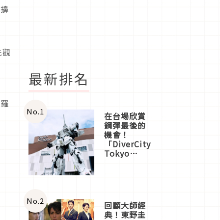
，擤
先觀
最新排名
哲羅
No.
1
在台場欣賞
鋼彈最後的
機會！
「DiverCity
Tokyo
Plaza」搭
船、購物、
美食及夜
景，一次全
體驗
No.
2
回顧大師經
典！東野圭