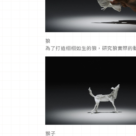
狼
為了打造栩栩如生的狼，研究狼實際的
猴子