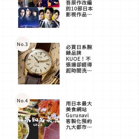
吾原作改編
的10部日本
影視作品推
薦
No.
3
必買日系腕
錶品牌
KUOE！不
張揚卻經得
起時間洗鍊
的經典之作
五選
No.
4
用日本最大
美食網站
Gurunavi
客製化預約
九大都市餐
廳，打造專
屬美食體