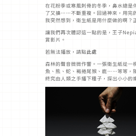
在花粉季或寒風刺骨的冬季，鼻水總是
了又擤……不斷重複。回過神來，用完
我突然想到，衛生紙是用什麼做的啊？
讓我們再次體認這一點的是，王子Nepia
賞影片。
若無法播放，請點
此處
森林的聲音微微作響。一張衛生紙從一
魚、熊、蛇、褐捲尾猴、鹿……等等，
終究由人類之手播下種子，探出小小的