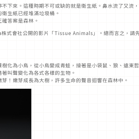
停不下來。這種時期不可或缺的就是衛生紙。鼻水流了又流
的衛生紙已經堆滿垃圾桶。
正確答案是森林。
株式會社公開的影片「Tissue Animals」。總而言之，請
棵樹化為小鳥，從小鳥變成青蛙，接著是小袋鼠、狼、遠東
隨著叫聲變化為各式各樣的生物。
嫩芽！嫩芽成長為大樹，許多生命的聲音迴響在森林中。