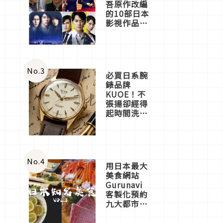
吾原作改編
的10部日本
影視作品推
薦
No.
3
必買日系腕
錶品牌
KUOE！不
張揚卻經得
起時間洗鍊
的經典之作
五選
No.
4
用日本最大
美食網站
Gurunavi
客製化預約
九大都市餐
廳，打造專
屬美食體