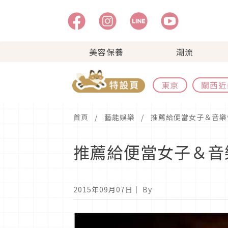
美容保養
潮流
東京
關西近
首頁
藝能娛樂
推薦給便當女子＆音樂
推薦給便當女子＆音
2015年09月07日
｜ By