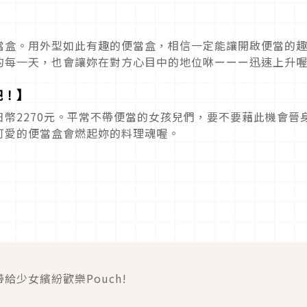
】
當盒。用外型如此有趣的便當盒，相信一定能讓開啟便當的
的每一天，也會讓妳在對方心目中的地位咻ーーー迅速上升
吧！】
幣2270元。平常不帶便當的女孩兒們，要不要藉此機會晉
可愛的便當盒會燃起妳的料理魂喔。
給少女繽紛歡樂Pouch!