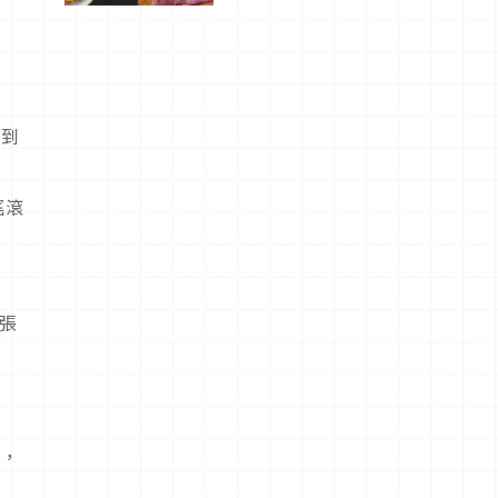
驗！
找到
搖滾
噴張
盒，
！