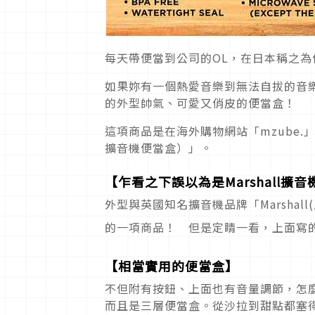
每天帶便當到公司的OL，在日本稱之
如果妳有一個熱愛音樂到無法自拔的音
的外型帥氣、可愛又俏皮的便當盒！
這項商品是在海外購物網站「mzube.
擴音機便當盒）」。
【乍看之下誤以為是Marshall擴
外型與英國知名擴音機品牌「Marsha
的一項商品！ 但是定睛一看，上面寫的並非
【相當實用的便當盒】
不但附有按鈕、上面也有音量調節，怎
而且是三層便當盒。從沙拉到甜點都塞