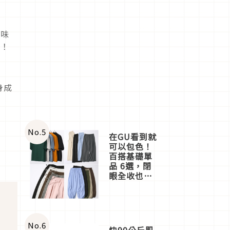
趣味
喔！
身成
No.
5
在GU看到就
可以包色！
百搭基礎單
品 6選，閉
眼全收也不
心疼
No.
6
快90公斤肌