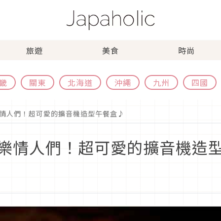
旅遊
美食
時尚
畿
關東
北海道
沖繩
九州
四國
情人們！超可愛的擴音機造型午餐盒♪
樂情人們！超可愛的擴音機造