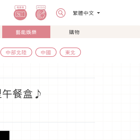
繁體中文
藝能娛樂
購物
中部北陸
中國
東北
型午餐盒♪