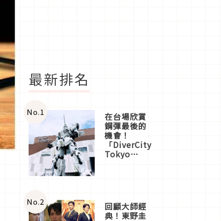
最新排名
No.
1
在台場欣賞
鋼彈最後的
機會！
「DiverCity
Tokyo
Plaza」搭
船、購物、
美食及夜
景，一次全
體驗
No.
2
回顧大師經
典！東野圭