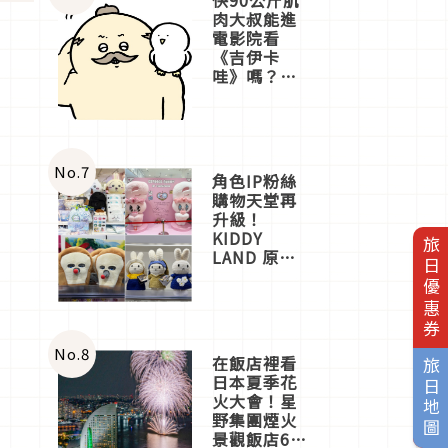
肉大叔能進
電影院看
《吉伊卡
哇》嗎？日
本重金屬樂
團「打首」
會長與
nagano老師
一同給出了
No.
7
角色IP粉絲
答案
購物天堂再
升級！
KIDDY
旅日優惠券
LAND 原宿
店吉伊卡哇
迎客，新開
幕
OMOKADO
店3分即達
No.
8
在飯店裡看
旅日地圖
日本夏季花
火大會！星
野集團煙火
景觀飯店6