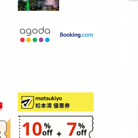
選，讓你不
用人擠人悠
閒欣賞