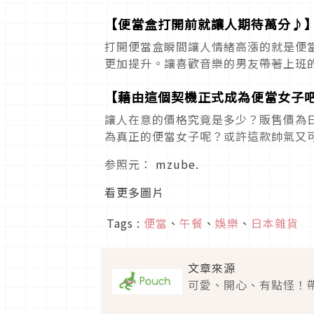
【便當盒打開前就讓人期待萬分♪
打開便當盒瞬間讓人情緒高漲的就是便
更加提升。讓喜歡音樂的男友帶著上班
【藉由這個契機正式成為便當女子
讓人在意的價格究竟是多少？販售價為日
為真正的便當女子呢？或許這款帥氣又
参照元：
mzube.
看更多圖片
Tags :
便當
、
午餐
、
娛樂
、
日本雜貨
文章來源
可愛、開心、有點怪！帶