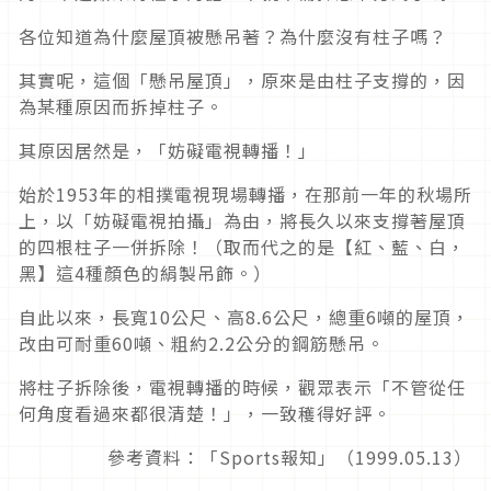
各位知道為什麼屋頂被懸吊著？為什麼沒有柱子嗎？
其實呢，這個「懸吊屋頂」，原來是由柱子支撐的，因
為某種原因而拆掉柱子。
其原因居然是，「妨礙電視轉播！」
始於1953年的相撲電視現場轉播，在那前一年的秋場所
上，以「妨礙電視拍攝」為由，將長久以來支撐著屋頂
的四根柱子一併拆除！（取而代之的是【紅、藍、白，
黑】這4種顏色的絹製吊飾。）
自此以來，長寬10公尺、高8.6公尺，總重6噸的屋頂，
改由可耐重60噸、粗約2.2公分的鋼筋懸吊。
將柱子拆除後，電視轉播的時候，觀眾表示「不管從任
何角度看過來都很清楚！」，一致穫得好評。
參考資料：「Sports報知」（1999.05.13）