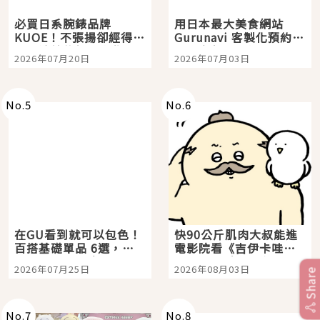
必買日系腕錶品牌
用日本最大美食網站
KUOE！不張揚卻經得起
Gurunavi 客製化預約九
時間洗鍊的經典之作五
大都市餐廳，打造專屬
2026年07月20日
2026年07月03日
選
美食體驗！
No.
5
No.
6
在GU看到就可以包色！
快90公斤肌肉大叔能進
百搭基礎單品 6選，閉
電影院看《吉伊卡哇》
眼全收也不心疼
嗎？日本重金屬樂團
2026年07月25日
2026年08月03日
Share
「打首」會長與nagano
老師一同給出了答案
No.
7
No.
8