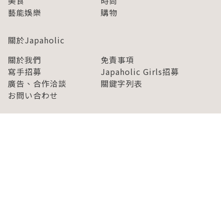
美食
時尚
藝能娛樂
購物
關於Japaholic
關於我們
免責事項
寫手招募
Japaholic Girls招募
廣告、合作洽談
關鍵字列表
お問い合わせ
看看更多有關Japaholic！