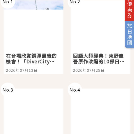
旅日優惠券
No.
1
No.
2
旅日地圖
在台場欣賞鋼彈最後的
回顧大師經典！東野圭
機會！「DiverCity
吾原作改編的10部日本
Tokyo Plaza」搭船、
影視作品推薦
2026年07月13日
2026年07月28日
購物、美食及夜景，一
次全體驗
No.
3
No.
4