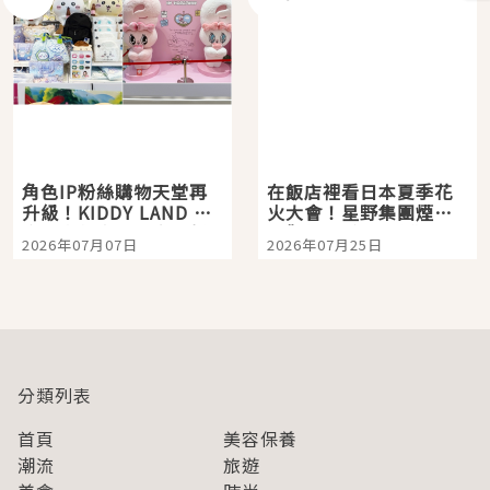
角色IP粉絲購物天堂再
在飯店裡看日本夏季花
升級！KIDDY LAND 原
火大會！星野集團煙火
宿店吉伊卡哇迎客，新
景觀飯店6選，讓你不用
2026年07月07日
2026年07月25日
開幕 OMOKADO 店3分
人擠人悠閒欣賞
即達
分類列表
首頁
美容保養
潮流
旅遊