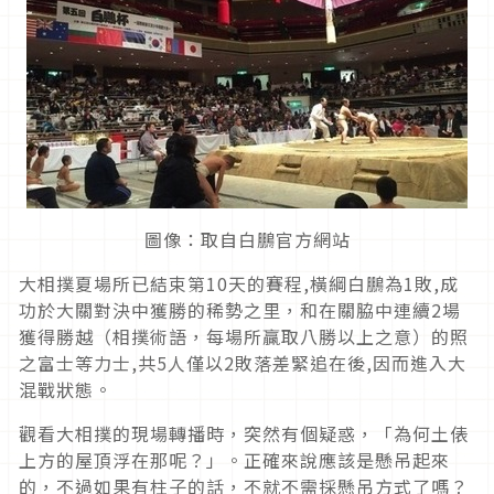
圖像：取自白鵬官方網站
大相撲夏場所已結束第10天的賽程,橫綱白鵬為1敗,成
功於大關對決中獲勝的稀勢之里，和在關脇中連續2場
獲得勝越（相撲術語，每場所贏取八勝以上之意）的照
之富士等力士,共5人僅以2敗落差緊追在後,因而進入大
混戰狀態。
觀看大相撲的現場轉播時，突然有個疑惑，「為何土俵
上方的屋頂浮在那呢？」。正確來說應該是懸吊起來
的，不過如果有柱子的話，不就不需採懸吊方式了嗎？