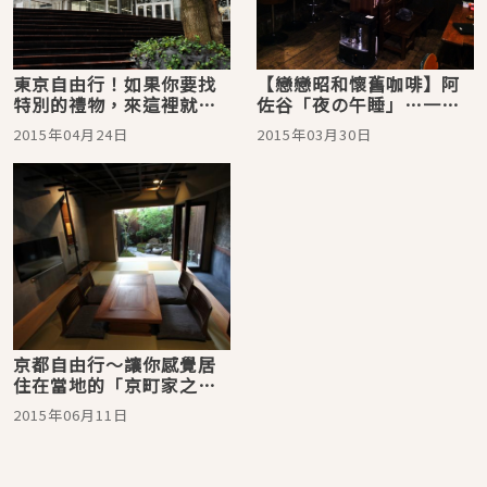
東京自由行！如果你要找
【戀戀昭和懷舊咖啡】阿
特別的禮物，來這裡就對
佐谷「夜の午睡」…一間
了@神樂坂「la kagu」
中古書咖啡店，殘留著昭
2015年04月24日
2015年03月30日
和時期30年代小酒吧影子
的空間裡，擠滿了富有內
涵的漫畫或畫冊。
京都自由行～讓你感覺居
住在當地的「京町家之
宿」開幕！ 備有純和風檜
2015年06月11日
木浴缸和古董家具