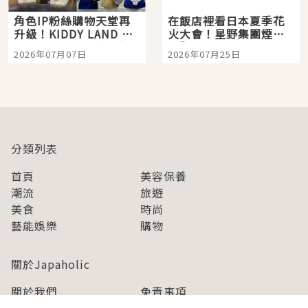
角色IP粉絲購物天堂再
在飯店裡看日本夏季花
升級！KIDDY LAND 原
火大會！星野集團煙火
宿店吉伊卡哇迎客，新
景觀飯店6選，讓你不用
2026年07月07日
2026年07月25日
開幕 OMOKADO 店3分
人擠人悠閒欣賞
即達
分類列表
首頁
美容保養
潮流
旅遊
美食
時尚
藝能娛樂
購物
關於Japaholic
關於我們
免責事項