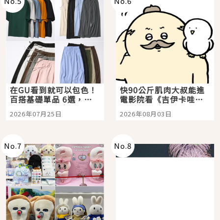
No.
5
No.
6
在GU看到就可以包色！
快90公斤肌肉大叔能進
百搭基礎單品 6選，閉
電影院看《吉伊卡哇》
眼全收也不心疼
嗎？日本重金屬樂團
2026年07月25日
2026年08月03日
「打首」會長與nagano
老師一同給出了答案
No.
7
No.
8