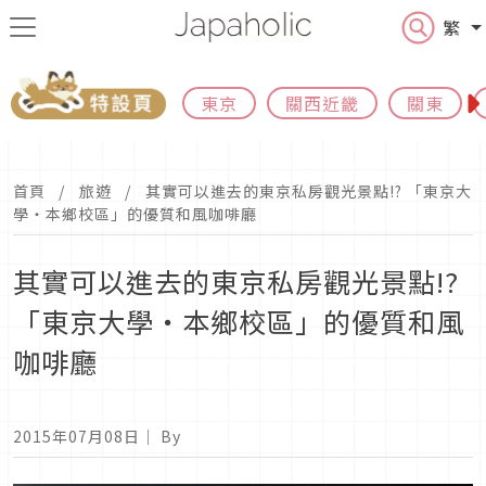
繁
東京
關西近畿
關東
首頁
旅遊
其實可以進去的東京私房觀光景點!? 「東京大
學・本鄉校區」的優質和風咖啡廳
其實可以進去的東京私房觀光景點!?
「東京大學・本鄉校區」的優質和風
咖啡廳
2015年07月08日
｜ By