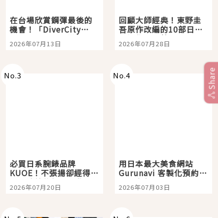
在台場欣賞鋼彈最後的
回顧大師經典！東野圭
機會！「DiverCity
吾原作改編的10部日本
Tokyo Plaza」搭船、
影視作品推薦
2026年07月13日
2026年07月28日
購物、美食及夜景，一
次全體驗
Share
No.
3
No.
4
必買日系腕錶品牌
用日本最大美食網站
KUOE！不張揚卻經得起
Gurunavi 客製化預約九
時間洗鍊的經典之作五
大都市餐廳，打造專屬
2026年07月20日
2026年07月03日
選
美食體驗！