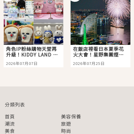
角色IP粉絲購物天堂再
在飯店裡看日本夏季花
升級！KIDDY LAND 原
火大會！星野集團煙火
宿店吉伊卡哇迎客，新
景觀飯店6選，讓你不用
2026年07月07日
2026年07月25日
開幕 OMOKADO 店3分
人擠人悠閒欣賞
即達
分類列表
首頁
美容保養
潮流
旅遊
美食
時尚