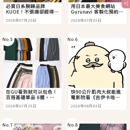
必買日系腕錶品牌
用日本最大美食網站
KUOE！不張揚卻經得起
Gurunavi 客製化預約九
時間洗鍊的經典之作五
大都市餐廳，打造專屬
2026年07月20日
2026年07月03日
選
美食體驗！
No.
5
No.
6
在GU看到就可以包色！
快90公斤肌肉大叔能進
百搭基礎單品 6選，閉
電影院看《吉伊卡哇》
眼全收也不心疼
嗎？日本重金屬樂團
2026年07月25日
2026年08月03日
「打首」會長與nagano
老師一同給出了答案
No.
7
No.
8