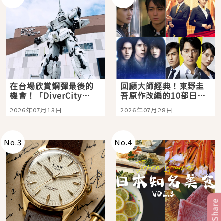
在台場欣賞鋼彈最後的
回顧大師經典！東野圭
機會！「DiverCity
吾原作改編的10部日本
Tokyo Plaza」搭船、
影視作品推薦
2026年07月13日
2026年07月28日
購物、美食及夜景，一
次全體驗
No.
3
No.
4
Share