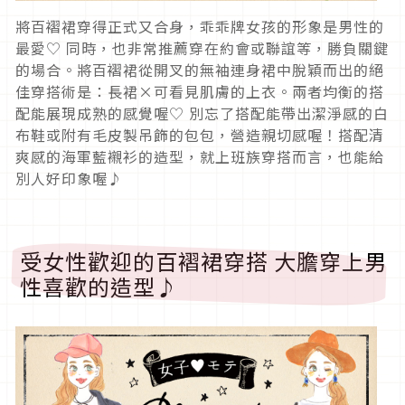
將百褶裙穿得正式又合身，乖乖牌女孩的形象是男性的
最愛♡ 同時，也非常推薦穿在約會或聯誼等，勝負關鍵
的場合。將百褶裙從開叉的無袖連身裙中脫穎而出的絕
佳穿搭術是：長裙×可看見肌膚的上衣。兩者均衡的搭
配能展現成熟的感覺喔♡ 別忘了搭配能帶出潔淨感的白
布鞋或附有毛皮製吊飾的包包，營造親切感喔！搭配清
爽感的海軍藍襯衫的造型，就上班族穿搭而言，也能給
別人好印象喔♪
受女性歡迎的百褶裙穿搭 大膽穿上男
性喜歡的造型♪