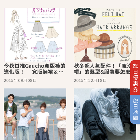
今秋首推Gaucho寬版褲的
秋冬超人氣配件！「寬沿
旅日優惠券
進化版！ 寬版褲裙＆露
帽」的髮型&服裝要怎麼
肩寬版褲的穿搭術【插
搭？
2015年09月08日
2015年12月18日
畫】
旅日地圖