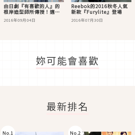
由日劇『有喜歡的人』的
Reebok的2016秋冬人氣
根岸造型師所傳授！適合
新款『Furylite』登場
30世代之最應時的時尚造
2016年09月04日
2016年07月30日
型
妳可能會喜歡
最新排名
No.
1
No.
2