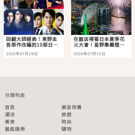
回顧大師經典！東野圭
在飯店裡看日本夏季花
吾原作改編的10部日本
火大會！星野集團煙火
影視作品推薦
景觀飯店6選，讓你不用
2026年07月28日
2026年07月25日
人擠人悠閒欣賞
分類列表
首頁
美容保養
潮流
旅遊
美食
時尚
藝能娛樂
購物