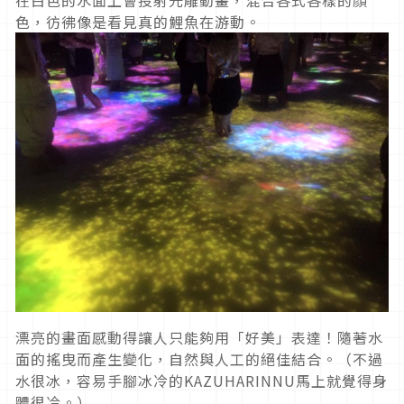
色，彷彿像是看見真的鯉魚在游動。
漂亮的畫面感動得讓人只能夠用「好美」表達！隨著水
面的搖曳而產生變化，自然與人工的絕佳結合。（不過
水很冰，容易手腳冰冷的KAZUHARINNU馬上就覺得身
體很冷。）