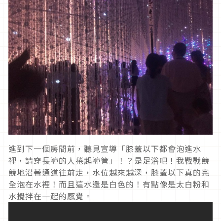
進到下一個房間前，聽見宣導「膝蓋以下都會泡進水
裡，請穿長褲的人捲起褲管」！？是足浴吧！我戰戰競
競地沿著通道往前走，水位越來越深，膝蓋以下真的完
全泡在水裡！而且這水還是白色的！有點像是太白粉和
水攪拌在一起的感覺。