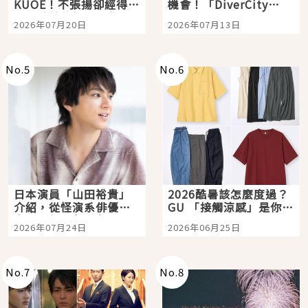
KUOE！不張揚卻經得起
機會！「DiverCity
時間洗鍊的經典之作五
Tokyo Plaza」搭船、
2026年07月20日
2026年07月13日
選
購物、美食及夜景，一
次全體驗
No.
5
No.
6
日本演員「山田裕貴」
2026酷暑該怎麼度過？
介紹，從怪演系俳優走
GU 「接觸涼感」是你的
向國民級日劇主角
夏日救星
2026年07月24日
2026年06月25日
No.
7
No.
8