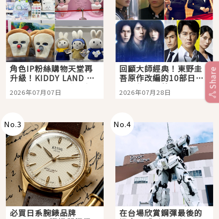
角色IP粉絲購物天堂再
回顧大師經典！東野圭
Share
升級！KIDDY LAND 原
吾原作改編的10部日本
宿店吉伊卡哇迎客，新
影視作品推薦
2026年07月07日
2026年07月28日
開幕 OMOKADO 店3分
即達
No.
3
No.
4
必買日系腕錶品牌
在台場欣賞鋼彈最後的