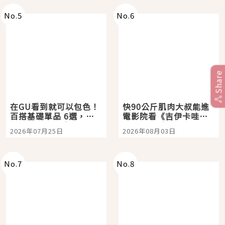
No.
5
No.
6
Share
在GU看到就可以包色！
快90公斤肌肉大叔能進
百搭基礎單品 6選，閉
電影院看《吉伊卡哇》
眼全收也不心疼
嗎？日本重金屬樂團
2026年07月25日
2026年08月03日
「打首」會長與nagano
老師一同給出了答案
No.
7
No.
8