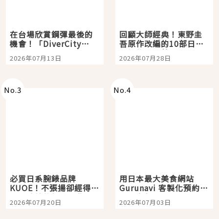
在台場欣賞鋼彈最後的
回顧大師經典！東野圭
機會！「DiverCity
吾原作改編的10部日本
Tokyo Plaza」搭船、
影視作品推薦
2026年07月13日
2026年07月28日
購物、美食及夜景，一
次全體驗
No.
3
No.
4
必買日系腕錶品牌
用日本最大美食網站
KUOE！不張揚卻經得起
Gurunavi 客製化預約九
時間洗鍊的經典之作五
大都市餐廳，打造專屬
2026年07月20日
2026年07月03日
選
美食體驗！