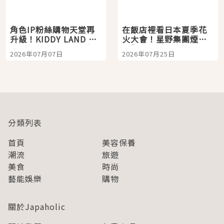
角色IP粉絲購物天堂再
在飯店裡看日本夏季花
升級！KIDDY LAND 原
火大會！星野集團煙火
宿店吉伊卡哇迎客，新
景觀飯店6選，讓你不用
2026年07月07日
2026年07月25日
開幕 OMOKADO 店3分
人擠人悠閒欣賞
即達
分類列表
首頁
美容保養
潮流
旅遊
美食
時尚
藝能娛樂
購物
關於Japaholic