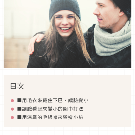
目次
■用毛衣來藏住下巴，讓臉變小
■讓臉看起來變小的圍巾打法
■用深戴的毛線帽來營造小臉