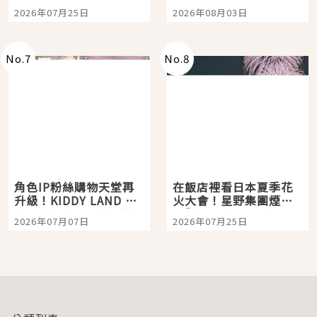
眼全收也不心疼
嗎？日本重金屬樂團
2026年07月25日
2026年08月03日
「打首」會長與nagano
老師一同給出了答案
No.
7
No.
8
角色IP粉絲購物天堂再
在飯店裡看日本夏季花
升級！KIDDY LAND 原
火大會！星野集團煙火
宿店吉伊卡哇迎客，新
景觀飯店6選，讓你不用
2026年07月07日
2026年07月25日
開幕 OMOKADO 店3分
人擠人悠閒欣賞
即達