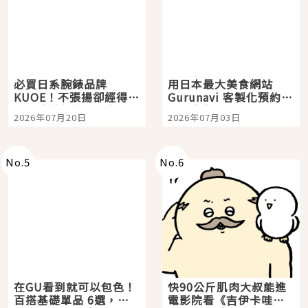
必買日系腕錶品牌
用日本最大美食網站
KUOE！不張揚卻經得起
Gurunavi 客製化預約九
時間洗鍊的經典之作五
大都市餐廳，打造專屬
2026年07月20日
2026年07月03日
選
美食體驗！
No.
5
No.
6
在GU看到就可以包色！
快90公斤肌肉大叔能進
百搭基礎單品 6選，閉
電影院看《吉伊卡哇》