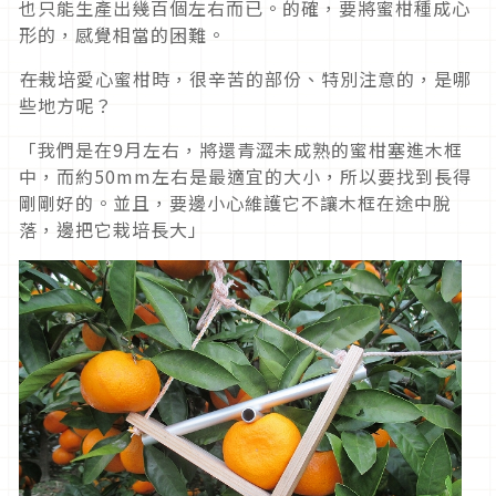
也只能生產出幾百個左右而已。的確，要將蜜柑種成心
形的，感覺相當的困難。
――在栽培愛心蜜柑時，很辛苦的部份、特別注意的，是哪
些地方呢？
「我們是在9月左右，將還青澀未成熟的蜜柑塞進木框
中，而約50mm左右是最適宜的大小，所以要找到長得
剛剛好的。並且，要邊小心維護它不讓木框在途中脫
落，邊把它栽培長大」