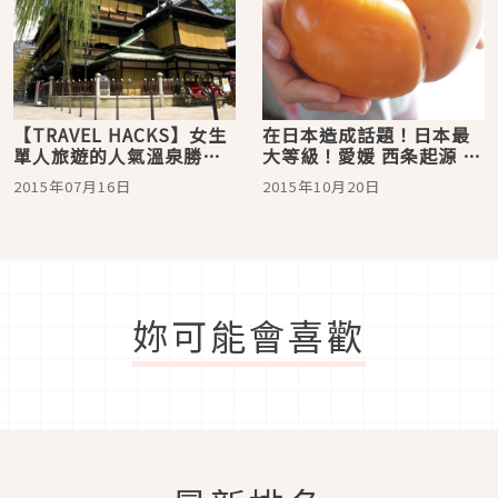
【TRAVEL HACKS】女生
在日本造成話題！日本最
單人旅遊的人氣溫泉勝地
大等級！愛媛 西条起源 吃
排行榜
了會有好福氣的巨大「柿
2015年07月16日
2015年10月20日
子」
妳可能會喜歡