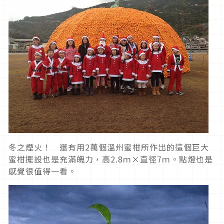
冬之煙火！ 還有用2萬個溫州蜜柑所作出的這個巨大
蜜柑擺設也是充滿魄力，高2.8ｍ×直徑7ｍ。點燈也是
感覺很值得一看。