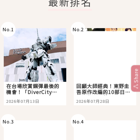
最新排名
No.
1
No.
2
Share
在台場欣賞鋼彈最後的
回顧大師經典！東野圭
機會！「DiverCity
吾原作改編的10部日本
Tokyo Plaza」搭船、
影視作品推薦
2026年07月13日
2026年07月28日
購物、美食及夜景，一
次全體驗
No.
3
No.
4