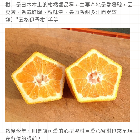
柑」是日本本土的柑橘類品種，主要產地是愛媛縣，因
皮薄、香氣好聞、酸味淡、果肉香甜多汁而受歡
迎）"五格伊予柑"等等。
然後今年，則是讓可愛的心型蜜柑＝愛心蜜柑也來呈現
在各位的眼前！