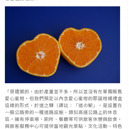
「很遺憾的，由於產量並不多，所以並沒有在單獨販售
愛心蜜柑，但我們預定以內含愛心蜜柑的耶誕柑橘禮盒
這樣的形式，於道之驛（譯註：「道の駅」，是設置在
一般公路旁的一種道路設施，類似高速公路上的休息
區。擁有停車場、廁所、餐廳等可供旅客休憩與飲食，
與旅客服務中心可提供當地觀光景點、文化活動、特色