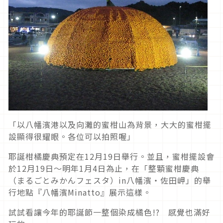
「以八幡濱港以及向灘的蜜柑山為背景，大大的蜜柑擺
設顯得很耀眼。各位可以拍照喔」
耶誕柑橘慶典預定在12月19日舉行。並且，蜜柑擺設會
於12月19日～明年1月4日為止，在「整顆蜜柑慶典
（まるごとみかんフェスタ）in八幡濱・佐田岬」的舉
行地點『八幡濱Minatto』展示這樣。
試試看讓今年的耶誕節一整個染成橘色!? 感覺也滿好