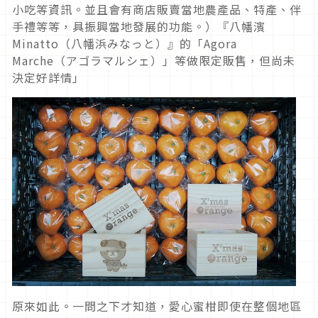
小吃等資訊。並且會有商店販賣當地農產品、特產、伴
手禮等等，具振興當地發展的功能。）『八幡濱
Minatto（八幡浜みなっと）』的「Agora
Marche（アゴラマルシェ）」等做限定販售，但尚未
決定好詳情」
原來如此。一問之下才知道，愛心蜜柑即使在整個地區