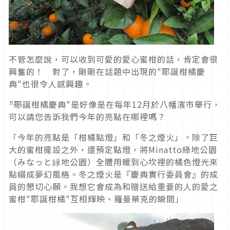
不管怎麼說，可以收到可愛的愛心蜜柑的話，肯定會很
興奮的！ 對了，剛剛在話題中出現的"耶誕柑橘慶
典"也很令人感興趣。
――"耶誕柑橘慶典"是好像是在每年12月於八幡濱市舉行，
可以請您告訴我們今年的亮點在哪裡嗎？
「今年的亮點是「柑橘點燈」和「冬之煙火」。除了巨
大的蜜柑擺設之外，還預定點燈，將Minatto綠地公園
（みなっと緑地公園）全體用暖到心坎裡的橘色燈光來
點綴成夢幻風格。冬之煙火是『慶典實行委員會』的成
員的懇切心願。我想它會成為和贈送給重要的人的愛之
蜜柑"耶誕柑橘"互相輝映、羅曼蒂克的瞬間」