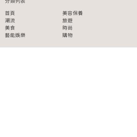
分類列表
首頁
美容保養
潮流
旅遊
美食
時尚
藝能娛樂
購物
關於Japaholic
關於我們
免責事項
寫手招募
Japaholic Girls招募
廣告、合作洽談
關鍵字列表
お問い合わせ