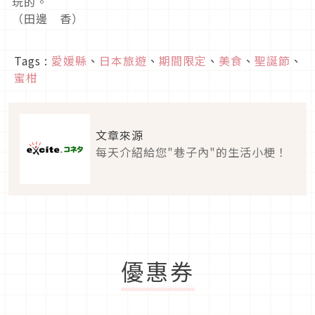
玩的。
（田邊 香）
Tags :
愛媛縣
、
日本旅遊
、
期間限定
、
美食
、
聖誕節
、
蜜柑
文章來源
每天介紹給您"巷子內"的生活小梗！
優惠券