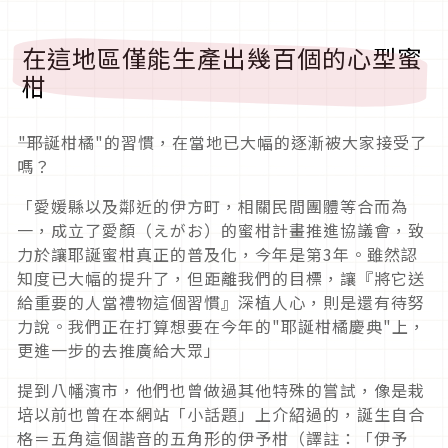
在這地區僅能生產出幾百個的心型蜜
柑
――"耶誕柑橘"的習慣，在當地已大幅的逐漸被大家接受了
嗎？
「愛媛縣以及鄰近的伊方町，相關民間團體等合而為
一，成立了愛顏（えがお）的蜜柑計畫推進協議會，致
力於讓耶誕蜜柑真正的普及化，今年是第3年。雖然認
知度已大幅的提升了，但距離我們的目標，讓『將它送
給重要的人當禮物這個習慣』深植人心，則是還有待努
力說。我們正在打算想要在今年的"耶誕柑橘慶典"上，
更進一步的去推廣給大眾」
提到八幡濱市，他們也曾做過其他特殊的嘗試，像是栽
培以前也曾在本網站「小話題」上介紹過的，誕生自合
格＝五角這個諧音的五角形的伊予柑（譯註：「伊予