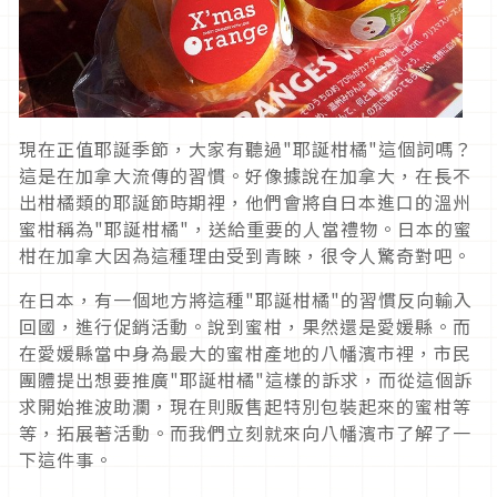
現在正值耶誕季節，大家有聽過"耶誕柑橘"這個詞嗎？
這是在加拿大流傳的習慣。好像據說在加拿大，在長不
出柑橘類的耶誕節時期裡，他們會將自日本進口的溫州
蜜柑稱為"耶誕柑橘"，送給重要的人當禮物。日本的蜜
柑在加拿大因為這種理由受到青睞，很令人驚奇對吧。
在日本，有一個地方將這種"耶誕柑橘"的習慣反向輸入
回國，進行促銷活動。說到蜜柑，果然還是愛媛縣。而
在愛媛縣當中身為最大的蜜柑產地的八幡濱市裡，市民
團體提出想要推廣"耶誕柑橘"這樣的訴求，而從這個訴
求開始推波助瀾，現在則販售起特別包裝起來的蜜柑等
等，拓展著活動。而我們立刻就來向八幡濱市了解了一
下這件事。