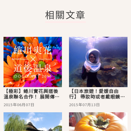
相關文章
【極彩】蜷川實花與道後
【日本旅遊！愛媛自由
溫泉聯名合作！ 展開傳統
行】 帶妝時或者戴眼鏡時
與摩登美的妖豔世界
也能好好暢遊！「海底漫
2015年06月07日
2015年07月13日
步」