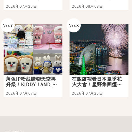
眼全收也不心疼
嗎？日本重金屬樂團
2026年07月25日
2026年08月03日
「打首」會長與nagano
老師一同給出了答案
No.
7
No.
8
角色IP粉絲購物天堂再
在飯店裡看日本夏季花
升級！KIDDY LAND 原
火大會！星野集團煙火
宿店吉伊卡哇迎客，新
景觀飯店6選，讓你不用
2026年07月07日
2026年07月25日
開幕 OMOKADO 店3分
人擠人悠閒欣賞
即達