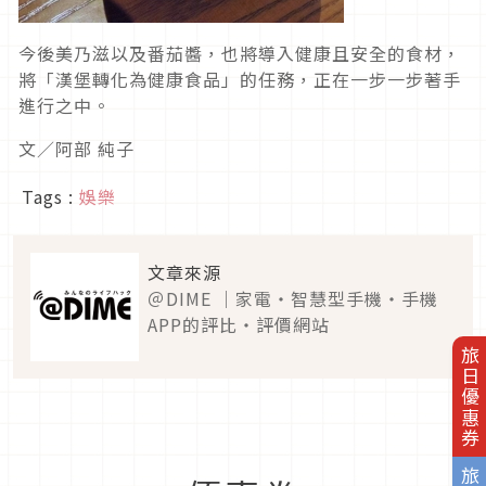
今後美乃滋以及番茄醬，也將導入健康且安全的食材，
將「漢堡轉化為健康食品」的任務，正在一步一步著手
進行之中。
文／阿部 純子
Tags :
娛樂
文章來源
＠DIME ｜家電・智慧型手機・手機
APP的評比・評價網站
旅日優惠券