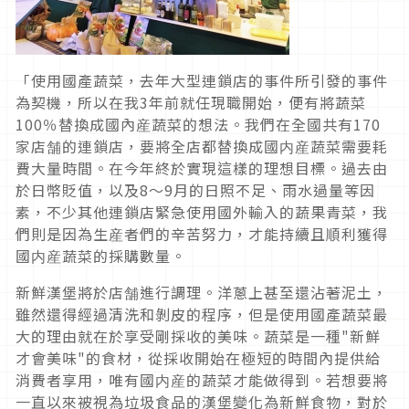
「使用國產蔬菜，去年大型連鎖店的事件所引發的事件
為契機，所以在我3年前就任現職開始，便有將蔬菜
100％替換成國內産蔬菜的想法。我們在全國共有170
家店舗的連鎖店，要將全店都替換成國内産蔬菜需要耗
費大量時間。在今年終於實現這樣的理想目標。過去由
於日幣貶值，以及8～9月的日照不足、雨水過量等因
素，不少其他連鎖店緊急使用國外輸入的蔬果青菜，我
們則是因為生産者們的辛苦努力，才能持續且順利獲得
國内産蔬菜的採購數量。
新鮮漢堡將於店舗進行調理。洋蔥上甚至還沾著泥土，
雖然還得經過清洗和剝皮的程序，但是使用國產蔬菜最
大的理由就在於享受剛採收的美味。蔬菜是一種"新鮮
才會美味"的食材，從採收開始在極短的時間內提供給
消費者享用，唯有國内産的蔬菜才能做得到。若想要將
一直以來被視為垃圾食品的漢堡變化為新鮮食物，對於