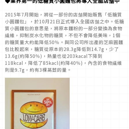
◆業界第一的低糖質小圓麵包將導入全國店舗中
2015年7月開始，將從一部份的店舗開始販售「低糖質
小圓麵包」，於10月21日正式導入全國店舗之中。低糖
質小圓麵包的意思是，將原本麵粉的一部分變換為食物
繊維，抑制炭水化物的糖質，不但不會降低美味，1個
的糖質量大約能降低50％。與同公司所出產的芝麻圓麵
包比較起來，糖質從原本的28.3g降低到14.7g，少了
13.6g(約降50％)，熱量也從203kacal下降到
118kcal，降低了85kacl(約降40％)，內含的食物繊維
則是9.7g，約有3棵萵苣的量。