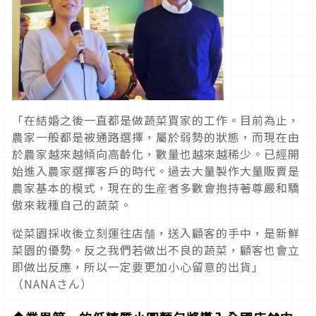
「在結婚之後一直都是做蔬菜買家的工作。目前為止，
農家一般都是被通路選擇，屬於弱勢的狀態，而現在由
於農家越來越傾向高齡化，數量也越來越稀少。已經開
始進入農家選擇客戶的時代。過去大量製作大量販賣是
農家基本的模式，現在的生産者多數會抱持著尊嚴和驕
傲來栽種自己的蔬菜。
從菜園採收後立刻運往店舗，送入顧客的手中，是新鮮
菜園的優勢。反之我們若做出不良的蔬菜，顧客也會立
即做出反應，所以一定要更加小心留意的出貨」
（NANAさん）