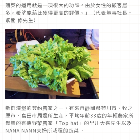
蔬菜的運用就是一項很大的功課。由於女性的顧客居
多，希望能藉此獲得更高的評價。」（代表董事社長・
紫關 修先生）
新鮮漢堡的簽約農家之一，有來自静岡県菊川市、牧之
原市、島田市周邊所生産，平均年齢33歳的年輕農家所
聚集的有機野菜農家「Top hat」的早川大喜先生以及
NANA NANN夫婦所栽種的蔬菜。