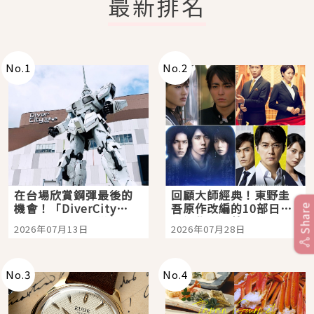
最新排名
No.
1
No.
2
在台場欣賞鋼彈最後的
回顧大師經典！東野圭
機會！「DiverCity
吾原作改編的10部日本
Share
Tokyo Plaza」搭船、
影視作品推薦
2026年07月13日
2026年07月28日
購物、美食及夜景，一
次全體驗
No.
3
No.
4