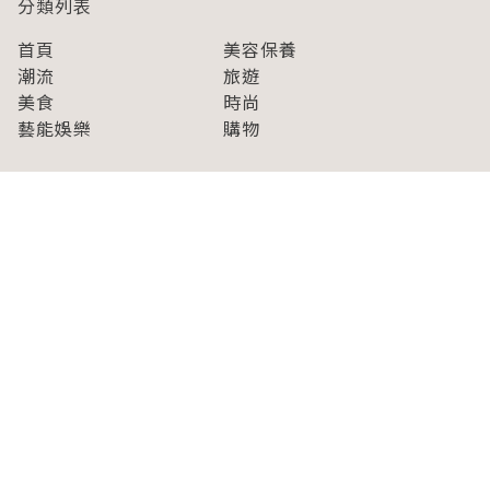
分類列表
首頁
美容保養
潮流
旅遊
美食
時尚
藝能娛樂
購物
關於Japaholic
關於我們
免責事項
寫手招募
Japaholic Girls招募
廣告、合作洽談
關鍵字列表
お問い合わせ