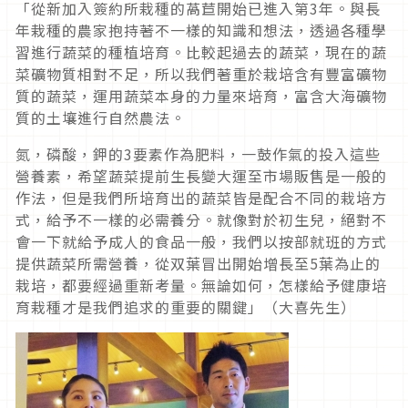
「從新加入簽約所栽種的萵苣開始已進入第3年。與長
年栽種的農家抱持著不一樣的知識和想法，透過各種學
習進行蔬菜的種植培育。比較起過去的蔬菜，現在的蔬
菜礦物質相對不足，所以我們著重於栽培含有豐富礦物
質的蔬菜，運用蔬菜本身的力量來培育，富含大海礦物
質的土壤進行自然農法。
氮，磷酸，鉀的3要素作為肥料，一鼓作氣的投入這些
營養素，希望蔬菜提前生長變大運至市場販售是一般的
作法，但是我們所培育出的蔬菜皆是配合不同的栽培方
式，給予不一樣的必需養分。就像對於初生兒，絕對不
會一下就給予成人的食品一般，我們以按部就班的方式
提供蔬菜所需營養，從双葉冒出開始增長至5葉為止的
栽培，都要經過重新考量。無論如何，怎樣給予健康培
育栽種才是我們追求的重要的關鍵」（大喜先生）