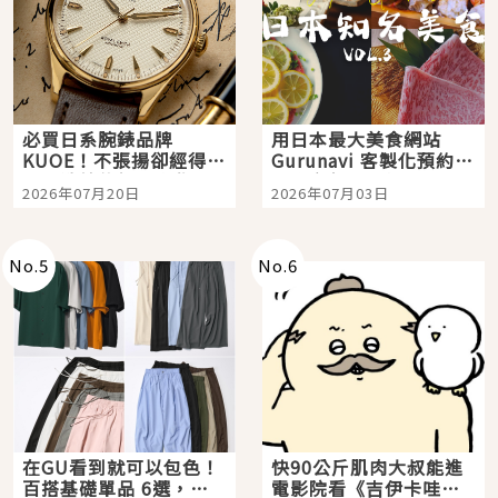
必買日系腕錶品牌
用日本最大美食網站
KUOE！不張揚卻經得起
Gurunavi 客製化預約九
時間洗鍊的經典之作五
大都市餐廳，打造專屬
2026年07月20日
2026年07月03日
選
美食體驗！
No.
5
No.
6
在GU看到就可以包色！
快90公斤肌肉大叔能進
百搭基礎單品 6選，閉
電影院看《吉伊卡哇》