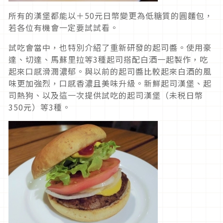
所有的漢堡都能以＋50元日幣變更為低糖質的圓麵包，
若各位有機會一定要試試看。
試吃會當中，也特別介紹了重新研發的起司醬。使用豪
達、切達、馬蘇里拉等3種起司搭配白酒一起製作，吃
起來口感滑潤濃郁。與以前的起司醬比較起來白酒的風
味更加強烈，口感香濃且美味升級。新鮮起司漢堡、起
司熱狗、以及這一次提供試吃的起司漢堡（未税日幣
350元）等3種。