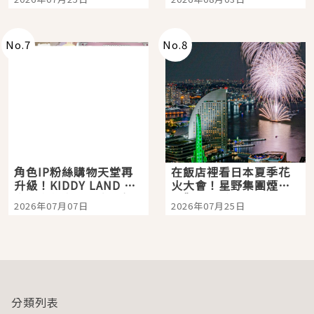
「打首」會長與nagano
老師一同給出了答案
No.
7
No.
8
角色IP粉絲購物天堂再
在飯店裡看日本夏季花
升級！KIDDY LAND 原
火大會！星野集團煙火
宿店吉伊卡哇迎客，新
景觀飯店6選，讓你不用
2026年07月07日
2026年07月25日
開幕 OMOKADO 店3分
人擠人悠閒欣賞
即達
分類列表