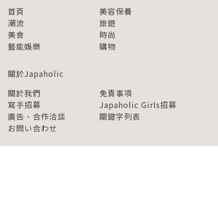
首頁
美容保養
潮流
旅遊
美食
時尚
藝能娛樂
購物
關於Japaholic
關於我們
免責事項
寫手招募
Japaholic Girls招募
廣告、合作洽談
關鍵字列表
お問い合わせ