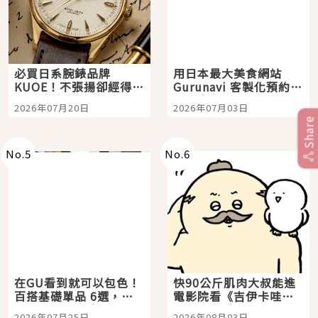
必買日系腕錶品牌
用日本最大美食網站
KUOE！不張揚卻經得起
Gurunavi 客製化預約九
時間洗鍊的經典之作五
大都市餐廳，打造專屬
2026年07月20日
2026年07月03日
選
美食體驗！
Share
No.
5
No.
6
在GU看到就可以包色！
快90公斤肌肉大叔能進
百搭基礎單品 6選，閉
電影院看《吉伊卡哇》
眼全收也不心疼
嗎？日本重金屬樂團
2026年07月25日
2026年08月03日