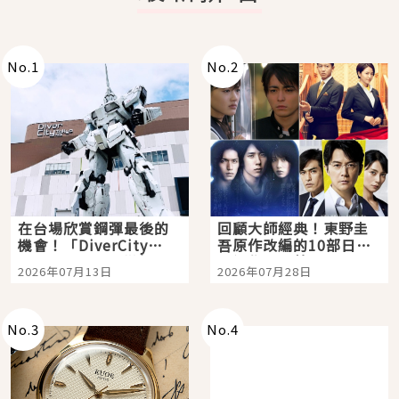
No.
1
No.
2
在台場欣賞鋼彈最後的
回顧大師經典！東野圭
機會！「DiverCity
吾原作改編的10部日本
Tokyo Plaza」搭船、
影視作品推薦
2026年07月13日
2026年07月28日
購物、美食及夜景，一
次全體驗
No.
3
No.
4