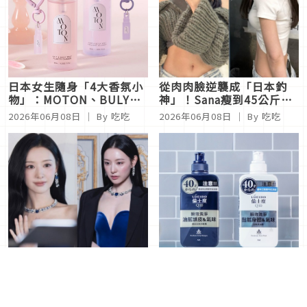
日本女生隨身「4大香氛小
從肉肉臉逆襲成「日本釣
物」：MOTON、BULY
神」！Sana瘦到45公斤的
1803、Aesop、SHIRO不
仙女減肥法全公開，她都喝
2026年06月08日
｜ By
吃吃
2026年06月08日
｜ By
吃吃
著痕跡的偽體香，回頭率
「這一杯」替代手搖飲
100%的秘密全公開
日本女生也超愛金智媛的
日本LÚCIDO倫士度全新升
「財閥千金感」！拒絕社群
級，開啟高效率男子的洗沐