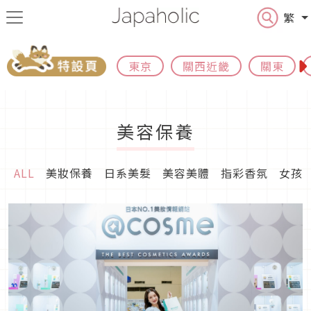
繁
東京
關西近畿
關東
美容保養
ALL
美妝保養
日系美髮
美容美體
指彩香氛
女孩