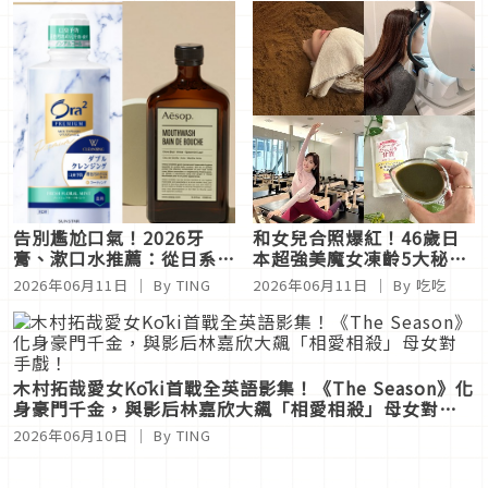
告別尷尬口氣！2026牙
和女兒合照爆紅！46歲日
膏、漱口水推薦：從日系花
本超強美魔女凍齡5大秘
香到草本香氛全攻略
訣：討厭運動卻愛上皮拉提
2026年06月11日
｜ By
TING
2026年06月11日
｜ By
吃吃
斯、檜木酵素浴幫助排汗讓
肌膚嫩到爆
木村拓哉愛女Kōki首戰全英語影集！《The Season》化
身豪門千金，與影后林嘉欣大飆「相愛相殺」母女對手
戲！
2026年06月10日
｜ By
TING