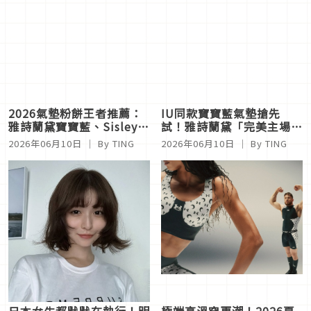
2026氣墊粉餅王者推薦：
IU同款寶寶藍氣墊搶先
雅詩蘭黛寶寶藍、Sisley、
試！雅詩蘭黛「完美主場」
M·A·C等8大控油持妝與
快閃店進駐A11，超強骨相
2026年06月10日
｜ By
TING
2026年06月10日
｜ By
TING
逆天裸光底妝盤點
分析、巨無霸人生四格拍貼
5大亮點必打卡
日本女生都默默在執行！明
極端高溫穿更潮！2026夏