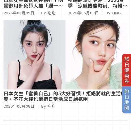
星御用針灸師大推「週一斷
季「涼感機能時尚」特輯：
食法」：不只降體脂，還能
UA × Marine Serre 聯
2026年06月09日
｜ By
吃吃
2026年06月08日
｜ By
TING
改善冷冰冰體質與失眠
名、北臉一衣多穿，席捲台
日街頭的抗暑穿搭！
旅日優惠券
旅日地圖
日本女生「富養自己」的5大好習慣！拒絕將就的生活態
度，不花大錢也能把日常活成日劇氛圍
2026年06月08日
｜ By
吃吃