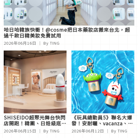
哈日哈韓族快衝！@cosme把日本藥妝店搬來台北，超
過千款日韓美妝免費試用
2026年06月16日
｜ By
TING
SHISEIDO超聚光舞台快閃
《玩具總動員5》聯名大爆
店開跑！韓團、日妞級底妝
發！安耐曬、vacanza、
體驗、專業攝影拍美照，還
Pandora同步開搶，三眼怪
2026年06月15日
｜ By
TING
2026年06月12日
｜ By
TING
送限量香水與棉花糖
掛飾萌翻收藏控