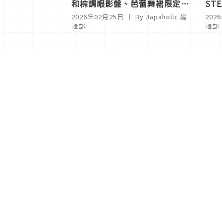
和棕調眼影盤、芭蕾舞裙限定色
ST
眼影與超極細眉筆一次看
過程
2026年02月25日
｜ By
Japaholic 編
202
輯部
輯部
<
1
2
分類列表
首頁
美容保養
潮流
旅遊
美食
時尚
藝能娛樂
購物