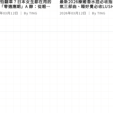
怕翻車？日本女生都在用的
最新2026療癒香水控必收
款「零適應期」A 醇：從眼周
氛三部曲、睡好覺必收LUS
臉，循序漸進養出透亮日雜
6年03月12日
｜ By
TING
2026年03月12日
｜ By
TING