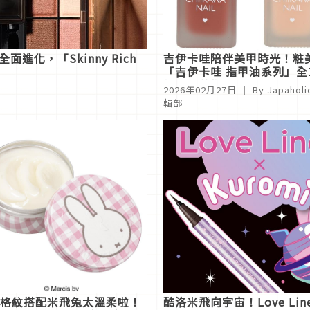
面進化，「Skinny Rich
吉伊卡哇陪伴美甲時光！粧
「吉伊卡哇 指甲油系列」全
打造最萌指尖
2026年02月27日
｜ By
Japaholi
輯部
格紋搭配米飛兔太溫柔啦！
酷洛米飛向宇宙！Love L