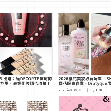
5 出爐：從DECORTE黛珂的
2026櫻花美妝必買清單！SK-
柔焦控場，專業化妝師也收藏！
櫻花版青春露、Diptyque
香氛收錄，嬌蘭「全球18瓶
2026年03月10日
｜ By
TING
印瓶夢幻登場