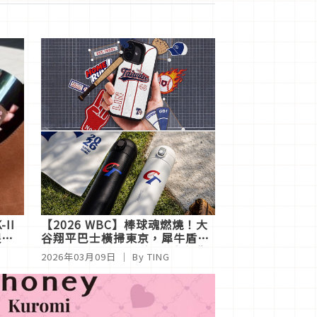
II
【2026 WBC】棒球魂燃燒！大
限量
谷翔平巴士橫掃東京，犀牛盾客
」蜂
製化手機殼、中華隊純鈦保溫瓶
2026年03月09日
｜ By
TING
引爆應援潮，快跟上！