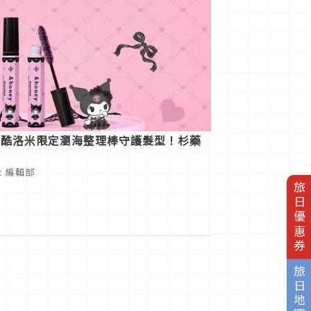
 × 酷洛米限定瀏海整理棒守護髮型！杉藥
ic 編輯部
旅日優惠券
旅日地圖