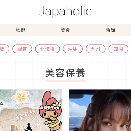
旅遊
美食
時尚
畿
關東
北海道
沖繩
九州
四國
美容保養