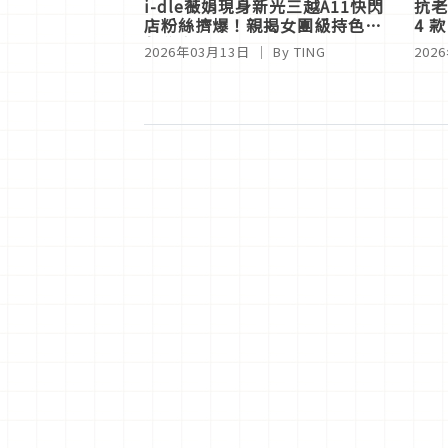
i-dle薇娟現身新光三越A11快閃
抗老
店粉絲擠爆！親揭女團級持色底
4 
妝秘密
到全
2026年03月13日
｜ By
TING
202
肌