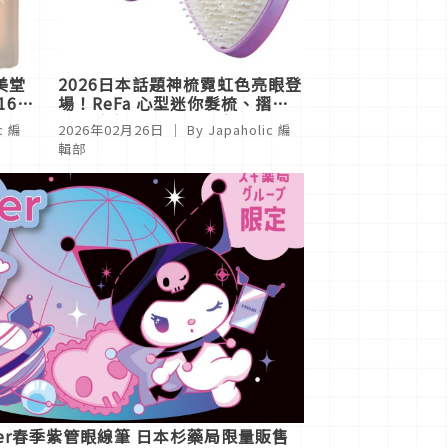
美堂
2026日本話題神梳霓虹色亮眼登
16色
場！ReFa 心型迷你髮梳、摺疊
梳、隨身鏡 3月3日上市
c 編
2026年02月26日
｜ By
Japaholic 編
輯部
iner春季紫管眼線筆 日本杉藥局限量販售