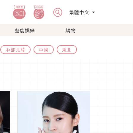
繁體中文
藝能娛樂
購物
中部北陸
中國
東北