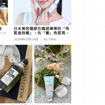
娃
日本美容圈都在瘋超專業的「角
，跨
質道保養」，先「養」角質再美
白，準確順序才是關鍵！
2026年03月16日
｜ By
TING