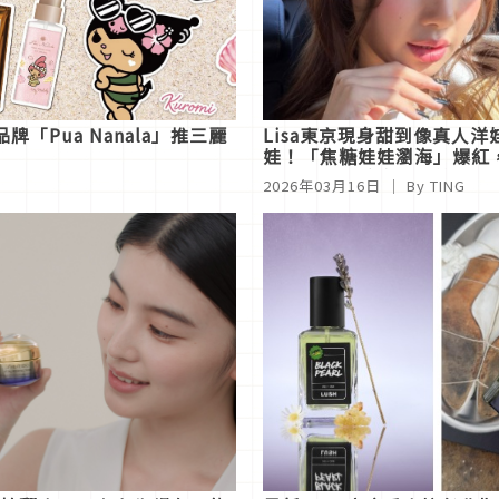
品牌「Pua Nanala」推三麗
Lisa東京現身甜到像真人洋
娃！「焦糖娃娃瀏海」爆紅
世代日本女孩瘋狂模仿！
2026年03月16日
｜ By
TING