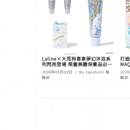
Laline×大耳狗喜拿夢幻沐浴系
打造
列閃亮登場 限量美體保養品必
MAQ
收！
Ch
2026年03月09日
｜ By
Japaholic 編
202
輯部
輯部