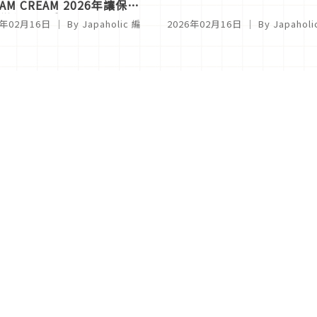
EAM CREAM 2026年讓保濕
變得更可愛
6年02月16日
｜ By
Japaholic 編
2026年02月16日
｜ By
Japahol
...
9
10
11
12
13
14
15
...
關於Japaholic
關於我們
免責事項
寫手招募
Japaholic Girls招募
廣告、合作洽談
關鍵字列表
お問い合わせ
看看更