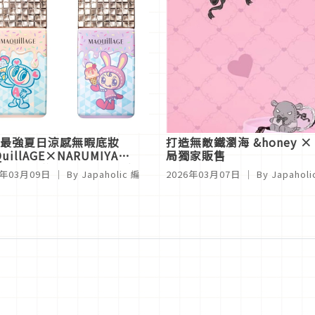
最強夏日涼感無暇底妝
打造無敵鐵瀏海 &honey
uillAGE×NARUMIYA
局獨家販售
aracters聯手喚起平成女孩心
6年03月09日
｜ By
Japaholic 編
2026年03月07日
｜ By
Japahol