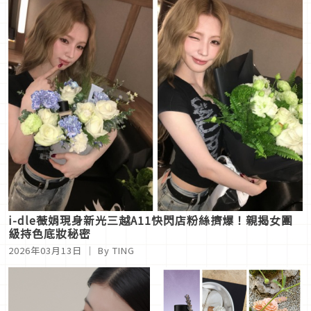
i-dle薇娟現身新光三越A11快閃店粉絲擠爆！親揭女團
級持色底妝秘密
2026年03月13日
｜ By
TING