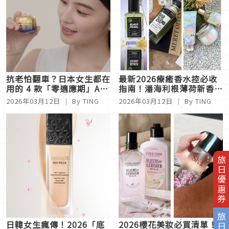
抗老怕翻車？日本女生都在
最新2026療癒香水控必收
用的 4 款「零適應期」A
指南！潘海利根薄荷新香、
醇：從眼周到全臉，循序漸
SABON白茶香氛三部曲、
2026年03月12日
｜ By
TING
2026年03月12日
｜ By
TING
進養出透亮日雜肌
睡好覺必收LUSH睡公主療
癒香氣
旅日優惠券
日韓女生瘋傳！2026「底
2026櫻花美妝必買清單！