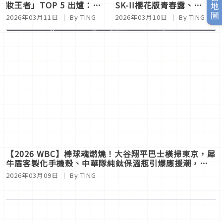
旅日地圖
妝王者」TOP 5 出爐：從
SK-II櫻花版青春露、
DECORTE黛珂的微霧光，
Diptyque限量香氛收錄，
2026年03月11日
｜ By
TING
2026年03月10日
｜ By
TING
到SUQQU 水光膜、NARS
嬌蘭「全球18瓶」蜂印瓶
柔焦控場，專業化妝師也收
夢幻登場
藏！
【2026 WBC】棒球魂燃燒！大谷翔平巴士橫掃東京，犀
牛盾客製化手機殼、中華隊純鈦保溫瓶引爆應援潮，快
跟上！
2026年03月09日
｜ By
TING