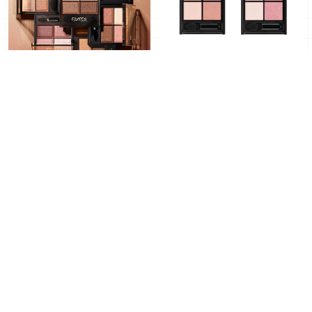
excel 經典眼影首次改版！
KATE 2026夏季彩妝新登
7 款命定棕色全面進化，
場：柔和棕調眼影盤、芭蕾
「Skinny Rich Shadow
舞裙限定色眼影與超極細眉
2026年03月03日
｜ By
木木
2026年02月25日
｜ By
N」於 2026 年春季登場
筆一次看
Japaholic 編輯部
酷洛米飛向宇宙！Love
粉紅格紋搭配米飛兔太溫柔
Liner春季紫管眼線筆 日本
啦！STEAM CREAM 2026