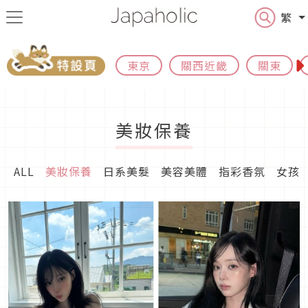
繁
東京
關西近畿
關東
美妝保養
ALL
美妝保養
日系美髮
美容美體
指彩香氛
女孩