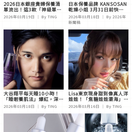
2026日本銀座貴婦保養清
日本保養品牌 KANSOSAN
單流出！這3款「神級單
乾燥小姐 3月31日前快閃
品」默默囤貨：La Mer電
台隆手創館 LaLaport 南港
2026年03月19日
｜ By
TING
2026年03月18日
｜ By
2026年
眼霜、肌膚之鑰精華、香緹
店
新聞稿
卡面膜，養出高級臉的關鍵
曝光
大谷翔平每天睡10小時！
Lisa東京現身甜到像真人洋
「睡眠養肌法」爆紅，深層
娃娃！「焦糖娃娃瀏海」爆
睡眠打造不易胖體質＋抗老
紅，跨世代日本女孩瘋狂模
2026年03月18日
｜ By
TING
2026年03月16日
｜ By
TING
體質
仿！