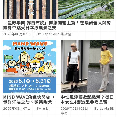
「星野集團 界由布院」詳細開箱上篇！在隈研吾大師的
設計中感受日本原風景之美
2026年08月07日
｜ By
Japaholic 編輯部
MIND WAVE角色快閃店 ，
中性風穿搭掀起熱潮？從日
懶洋洋喵之助、微笑柴犬等
本女生4套造型參考呈現帥
角色周邊就在橫濱Loft
氣個性LOOK
2026年08月07日
｜ By
菲比
2026年08月07日
｜ By
Layla 陳
亭希