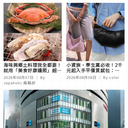
海味與鄉土料理我全都要！
小資族、學生黨必收！2千
就用「美食好康護照」超省
元起入手平價質感包：
錢吃遍佐賀縣太良町
STAND OIL、小CK、
2026年08月07日
｜ By
2026年08月06日
｜ By
color
PEDRO…通勤約會都超加
Japaholic 編輯部
分