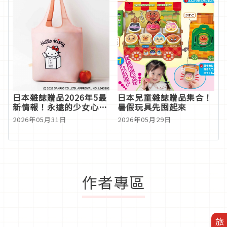
日本雜誌贈品2026年5最
日本兒童雜誌贈品集合！
新情報！永遠的少女心霸
暑假玩具先囤起來
主HELLO KITTY重磅登
2026年05月31日
2026年05月29日
場
作者專區