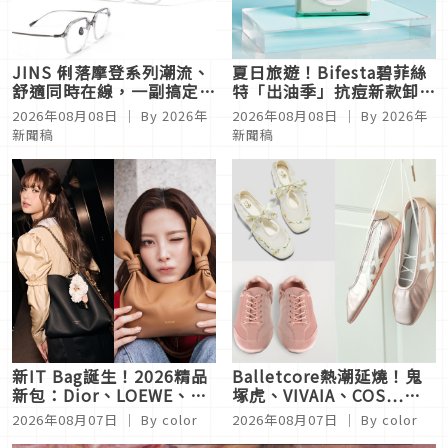
JINS 俐落摩登系列潮流、
夏日旅遊！Bifesta碧菲絲
舒適同時在線，一副搞定秋
特「出油季」抗痘新款卸妝
冬時尚！
棉一張守護肌膚清爽
2026年08月08日
｜ By
2026年
2026年08月08日
｜ By
2026年
新聞稿
新聞稿
新IT Bag誕生！2026精品
Balletcore熱潮延燒！鬼
新包：Dior、LOEWE、
塚虎、VIVAIA、COS…優
LV…這顆美到犯規，日妞
雅舒適又夢幻，每雙都想包
2026年08月07日
｜ By
color
2026年08月07日
｜ By
color
都搶買
色