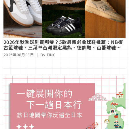
2026年秋季球鞋買哪雙？5款最新必收球鞋推薦：NB復
古籃球鞋、三葉草台灣限定黑熊、德訓鞋、芭蕾球鞋一
次滿足
2026年08月03日
｜ By
TING