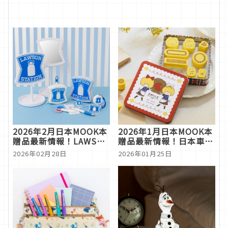
2026年2月日本MOOK本
2026年1月日本MOOK本
贈品最新情報！LAWSON
贈品最新情報！日本車站
雜貨、Y1000抱枕讓人好
時鐘、零錢分類長夾、可
2026年02月28日
2026年01月25日
想帶回家
愛印章盒好吸引人