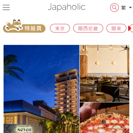
繁
東京
關西近畿
關東
Previous
N