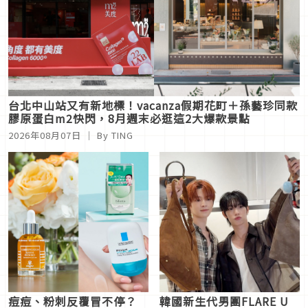
台北中山站又有新地標！vacanza假期花町＋孫藝珍同款
膠原蛋白m2快閃，8月週末必逛這2大爆款景點
2026年08月07日
｜ By
TING
痘痘、粉刺反覆冒不停？
韓國新生代男團FLARE U