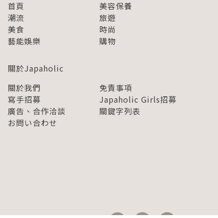
首頁
美容保養
潮流
旅遊
美食
時尚
藝能娛樂
購物
關於Japaholic
關於我們
免責事項
寫手招募
Japaholic Girls招募
廣告、合作洽談
關鍵字列表
お問い合わせ