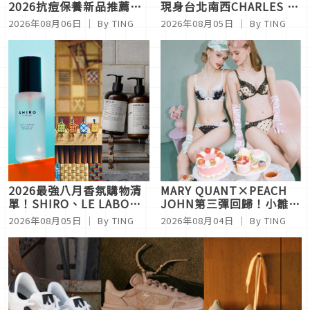
2026抗痘保養新品推薦！
現身台北南西CHARLES &
Sisley、理膚寶水、
KEITH開幕！崔立于帶姜
2026年08月06日
｜ By
TING
2026年08月05日
｜ By
TING
innisfree、Bifesta 4大爆
玗進回台，中山站新光三越
款一次看
擠爆粉絲！
2026最強八月香氛購物清
MARY QUANT×PEACH
單！SHIRO、LE LABO、
JOHN第三彈回歸！小雛菊
Atelier Cologne新香太欠
內衣、睡衣太美，秒殺「睡
2026年08月05日
｜ By
TING
2026年08月04日
｜ By
TING
收
眠內衣」復古甜辣女孩必收