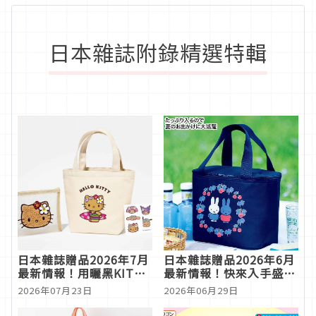
日本雜誌附錄精選特輯
日本雜誌贈品2026年7月
日本雜誌贈品2026年6月
最新情報！用曬黑KITTY
最新情報！快來入手盛夏
與帕恰狗點燃你的盛夏少
必備的神隊友保冷袋
2026年07月23日
2026年06月29日
女心