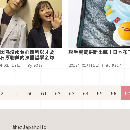
因為沒那個心情所以才要
聯手蛋黃哥新出擊！日本布
石原聰美的法醫哲學金句
8年02月13日
｜ By 9317
2018年02月11日
｜ By 9317
2
...
60
61
62
63
64
65
66
6
關於Japaholic