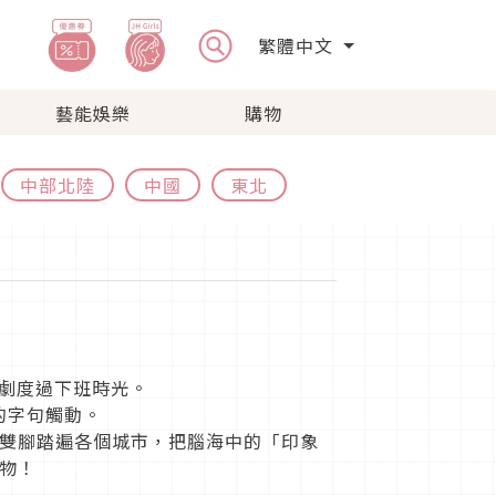
繁體中文
藝能娛樂
購物
中部北陸
中國
東北
配日劇度過下班時光。
的字句觸動。
雙腳踏遍各個城市，把腦海中的「印象
物！