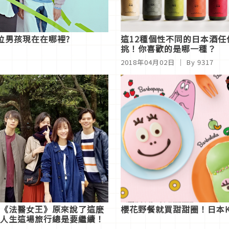
四位男孩現在在哪裡?
這12種個性不同的日本酒任
挑！你喜歡的是哪一種？
2018年04月02日
｜ By 9317
《法醫女王》原來說了這麽
櫻花野餐就買甜甜圈！日本Kr
人生這場旅行總是要繼續！