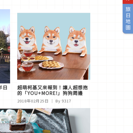
旅日地圖
半日
超萌柯基又來報到！讓人超想抱
的「YOU+MORE!」狗狗周邊
2018年02月25日
｜ By 9317