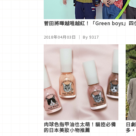
菅田將暉越唱越紅！「Green boys」
2018年04月03日
｜ By 9317
肉球色指甲油也太萌！貓控必備
日劇
的日本美妝小物推薦
多，