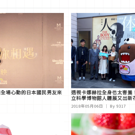
讓全場心動的日本國民男友來
透視卡娜赫拉全身也太害羞
立科學博物館人體展又出新
啦
2018年05月06日
｜ By 9317