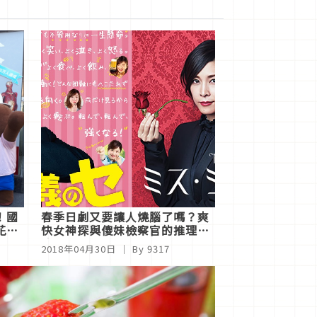
！國
春季日劇又要讓人燒腦了嗎？爽
花招
快女神探與傻妹檢察官的推理對
決
2018年04月30日
｜ By 9317