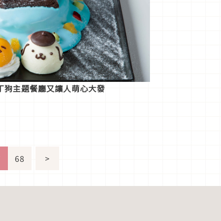
丁狗主題餐廳又讓人萌心大發
7
68
>