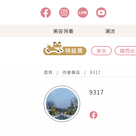
美容保養
潮流
東京
關西近
首頁
作者專區
9317
9317