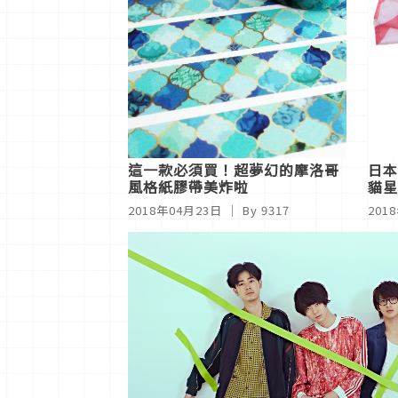
這一款必須買！超夢幻的摩洛哥
日本
風格紙膠帶美炸啦
貓星
2018年04月23日
｜ By 9317
201