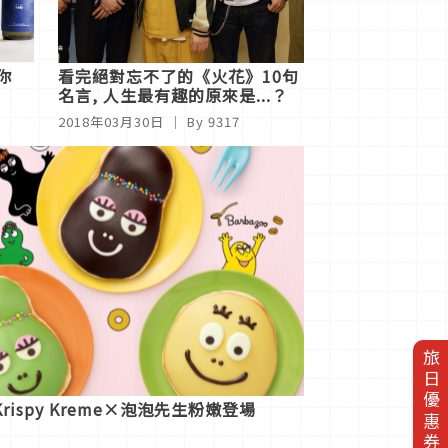
你
看完絕對忘不了的《火花》10句
名言, 人生最有趣的原來是...？
2018年03月30日
｜ By 9317
旅日優惠券
ispy Kreme×泡泡先生粉嫩登場