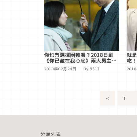
你也有選擇困難嗎？2018日劇
就是
《你已藏在我心底》兩大男主角
吃！
比一比
2018年02月24日
｜ By 9317
201
<
1
分類列表