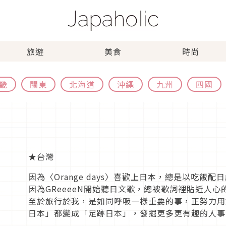
旅遊
美食
時尚
畿
關東
北海道
沖繩
九州
四國
★台灣
因為〈Orange days〉喜歡上日本，總是以吃飯
因為GReeeeN開始聽日文歌，總被歌詞裡貼近人心
至於旅行於我，是如同呼吸一樣重要的事，正努力用
日本」都變成「足跡日本」，發掘更多更有趣的人事