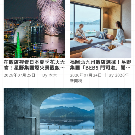
在飯店裡看日本夏季花火大
福岡北九州飯店選擇！星野
會！星野集團煙火景觀飯店
集團「BEB5 門司港」開
6選，讓你不用人擠人悠閒
幕，全館海景房飽覽關門海
2026年07月25日
｜ By
木木
2026年07月24日
｜ By
2026年
欣賞
峽絕景
新聞稿