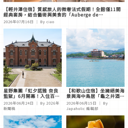
【輕井澤住宿】質感旅人的微奢法式假期！全館僅11間
經典套房，結合藝術與美食的「Auberge de
Primavera」
2026年07月16日
｜ By
ciao
星野集團「虹夕諾雅 奈良
【和歌山住宿】坐擁絕美海
監獄」6月開幕！入住百年
景與海中鳥居「龜之井酒店
古蹟品味時代演進風華
紀伊田邊」熊野古道巡禮的
2026年06月24日
｜ By
2026年
2026年06月15日
｜ By
完美起點
新聞稿
Japaholic 編輯部