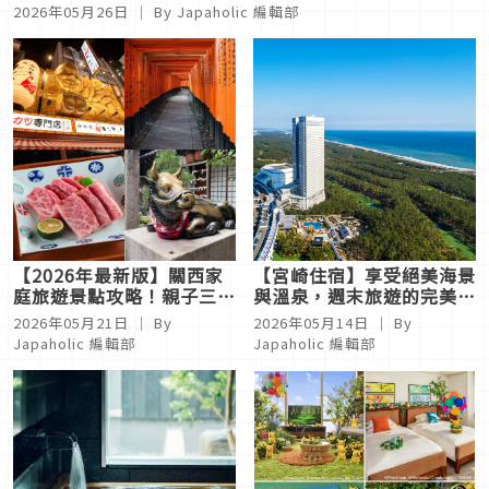
2026年05月26日
｜ By
Japaholic 編輯部
【2026年最新版】關西家
【宮崎住宿】享受絕美海景
庭旅遊景點攻略！親子三天
與溫泉，週末旅遊的完美提
兩夜行程懶人包，京都大阪
案「鳳凰Seagaia海濱度假
2026年05月21日
｜ By
2026年05月14日
｜ By
自由行就看這篇
酒店」
Japaholic 編輯部
Japaholic 編輯部