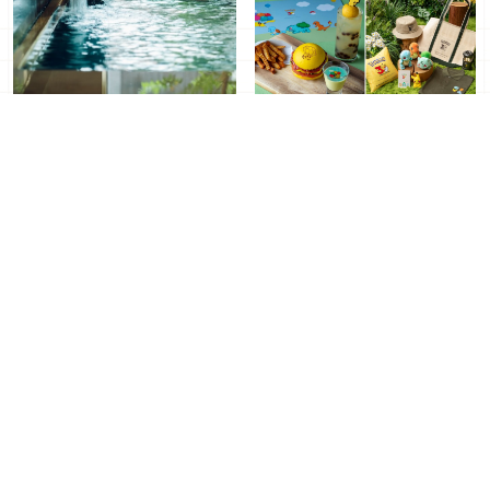
星野集團精品溫泉旅館
日本東京君悅飯店推出「寶
「界」日本夏季納涼特集
可夢主題住宿房」！超過
30隻皮卡丘陪你入住超高
2026年05月13日
｜ By
2026年
2026年04月19日
｜ By
9317
級總統套房
新聞稿
化身海洋公主！東京灣大倉酒店推出夏季限定「美人魚