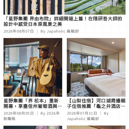
「星野集團 界由布院」詳細開箱上篇！在隈研吾大師的
設計中感受日本原風景之美
2026年08月07日
｜ By
Japaholic 編輯部
星野集團「界 松本」重新
【山梨住宿】河口湖周邊親
開幕，享盡信州葡萄酒與音
子住宿推薦「龜之井酒店
樂的長野溫泉旅宿
富士」開箱！富士山景客
2026年08月05日
｜ By
2026年
2026年07月31日
｜ By
房、溫泉與三溫暖一次體驗
新聞稿
Japaholic 編輯部