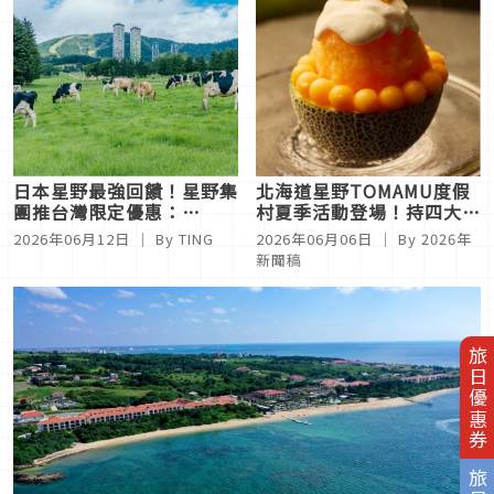
日本星野最強回饋！星野集
北海道星野TOMAMU度假
團推台灣限定優惠：
村夏季活動登場！持四大航
TOMAMU免費升等、
空登機證享好禮
2026年06月12日
｜ By
TING
2026年06月06日
｜ By
2026年
RISONARE住宿抽獎一次看
新聞稿
旅日優惠券