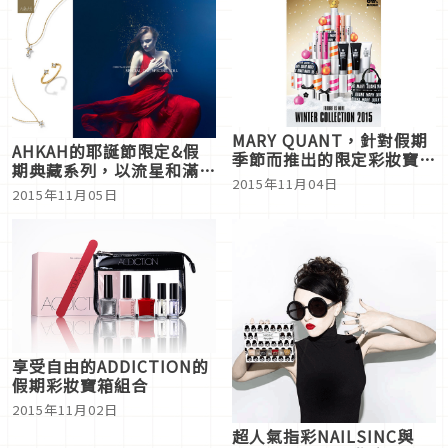
MARY QUANT，針對假期
AHKAH的耶誕節限定&假
季節而推出的限定彩妝寶箱
期典藏系列，以流星和滿天
組登場
2015年11月04日
的星空為主題
2015年11月05日
享受自由的ADDICTION的
假期彩妝寶箱組合
2015年11月02日
超人氣指彩NAILSINC與