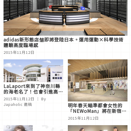
adidas新形態店舗即將登陸日本。運用運動×科學技術
體驗高度臨場感
2015年11月12日
LaLaport來到了神奈川縣
的海老名了！也會引進高島
屋的小型店舗喔
2015年11月12日
｜ By
Japaholic 邀稿
明年春天瞄準都會女性的
「NEWoMan」將在新宿新
南口開幕
2015年11月12日