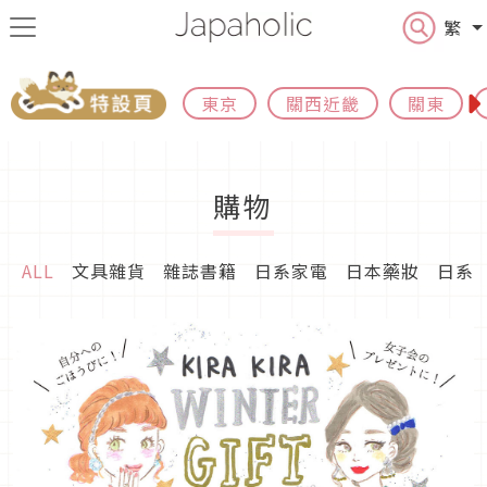
繁
東京
關西近畿
關東
購物
ALL
文具雜貨
雜誌書籍
日系家電
日本藥妝
日系