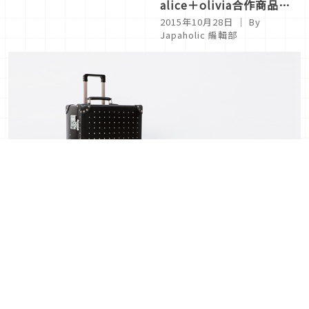
alice＋olivia合作商品日
本於10/23開始販售了唷！
2015年10月28日
｜ By
Japaholic 編輯部
Alexander McQueen × Globe Trotter聯手推出日本
限定旅行箱，於伊勢丹男仕館率先販售
2015年10月28日