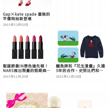
Gap×kate spade 童裝的
平價時尚新登場
2015年12月03日
鱷魚牌和『花生漫畫』久違
聖誕節最IN唇色搶先報！
5年的合作、史努比們和鱷
NARS推出限量的假期典藏
魚將爆走!
款
2015年11月16日
2015年11月20日