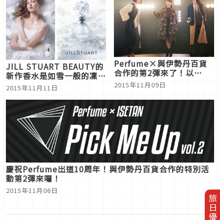
Perfume×與伊勢丹百貨
JILL STUART BEAUTY的
合作的第2彈來了！以
新作香水是如雪一般的凜然
JAPAN NEW POWER為主
花朵香氣
2015年11月09日
2015年11月11日
題從時尚到甜點都給你滿滿
的Perfume
慶祝Perfume出道10周年！與伊勢丹百貨合作的特別活
動第2彈來囉！
2015年11月06日
旅日優惠券