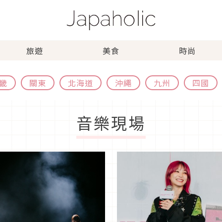
旅遊
美食
時尚
畿
關東
北海道
沖繩
九州
四國
音樂現場