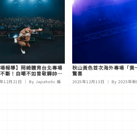
場報導】岡崎體育台北專場
秋山黃色首次海外專場「黄
不斷！自嘲不如曾敬驊帥，
驚喜
想跟血肉果汁機當朋友
5年12月21日
｜ By
Japaholic 編
2025年12月13日
｜ By
2025年