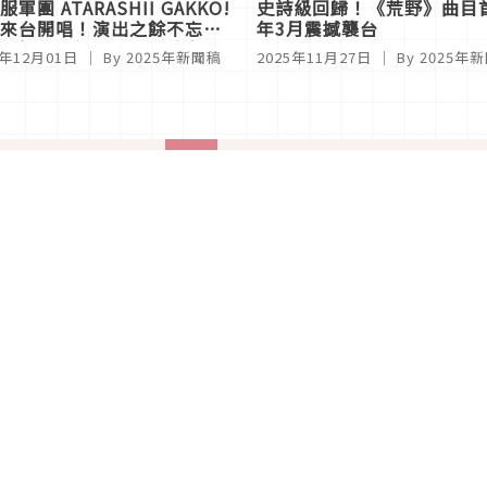
軍團 ATARASHII GAKKO!
史詩級回歸！《荒野》曲目首
來台開唱！演出之餘不忘狂
年3月震撼襲台
搞怪掀裙假扮小籠包笑翻全
5年12月01日
｜ By
2025年新聞稿
2025年11月27日
｜ By
2025年
2
3
4
5
6
7
8
...
23
關於Japaholic
關於我們
免責事項
寫手招募
Japaholic Girls招募
廣告、合作洽談
關鍵字列表
お問い合わせ
看看更