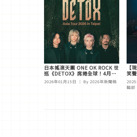
日本搖滾天團 ONE OK ROCK 世
【現
巡《DETOX》席捲全球！4月25
笑聲
日台北大巨蛋開唱
喊話
2026年01月15日
｜ By
2026年新聞稿
202
輯部