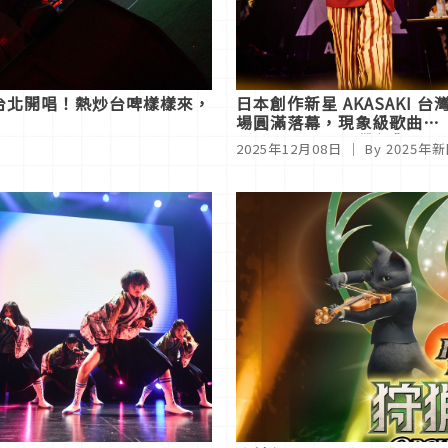
 重回台北開唱！熱炒台啤樣樣來，
日本創作新星 AKASAKI 台
場圓滿落幕，現象級歌曲
〈Bunny Girl〉帶領觀眾
2025年12月08日
｜ By
2025年
擺