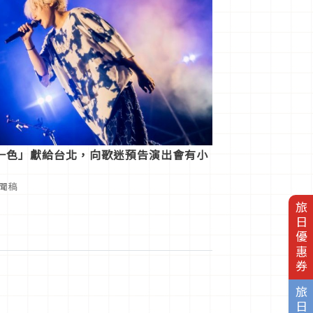
一色」獻給台北，向歌迷預告演出會有小
新聞稿
旅日優惠券