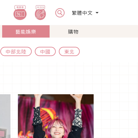
繁體中文
藝能娛樂
購物
中部北陸
中國
東北