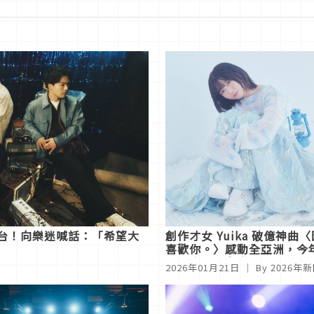
台！向樂迷喊話：「希望大
創作才女 Yuika 破億神曲
喜歡你。〉感動全亞洲，今
月再度來台舉辦兩日專場
2026年01月21日
｜ By
2026年