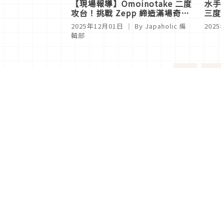
【現場報導】Omoinotake 二度
水手服
攻台！挑戰 Zepp 締造滿場奇
三度
蹟，「水啦」「真的嗎」中文梗
吃，
2025年12月01日
｜ By
Japaholic 編
202
連發
場
輯部
<
1
分類列表
首頁
美容保養
潮流
旅遊
美食
時尚
藝能娛樂
購物