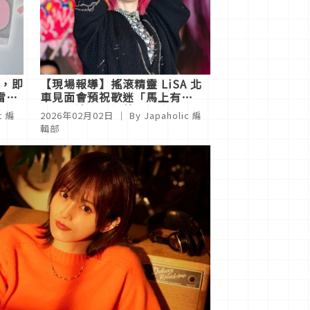
傳，即
【現場報導】搖滾精靈 LiSA 北
雷？
車見面會預祝歌迷「馬上有
票」，清唱〈紅蓮華〉令全場沸
c 編
2026年02月02日
｜ By
Japaholic 編
騰
輯部