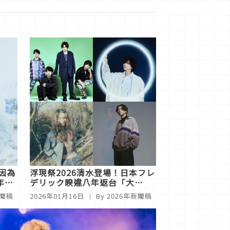
〈因為
浮現祭2026清水登場！日本フレ
年5
デリック睽違八年返台「大
跳」，音羽、すりぃ、REJAY輪
新聞稿
2026年01月16日
｜ By
2026年新聞稿
番上陣