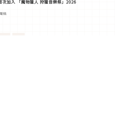
次加入 「魔物獵人 狩獵音樂祭」2026
新聞稿
24
>
多有關Japaholic！