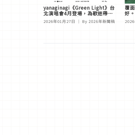
yanaginagi《Green Light》台
覆面
北演唱會4月登場，為歌迷帶來
好。
橫跨音樂、遊戲與現場演出的世
月1
2026年01月27日
｜ By
2026年新聞稿
202
界