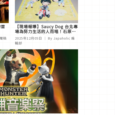
灣首
【現場報導】Saucy Dog 台北專
場為努力生活的人而唱！石原妙
嗨唱搖
回「聽你在叭噗」成最大亮點
新聞稿
2025年12月05日
｜ By
Japaholic 編
輯部