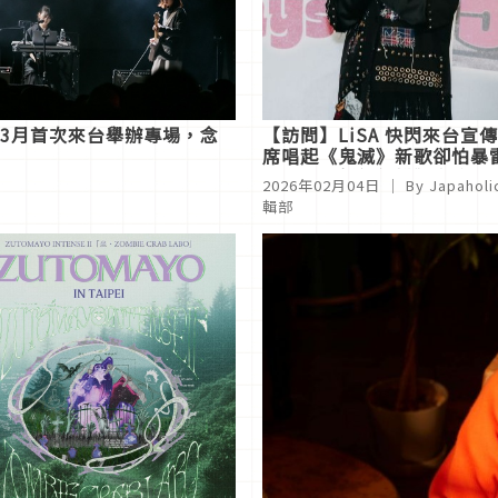
、3月首次來台舉辦專場，念
【訪問】LiSA 快閃來台宣
席唱起《鬼滅》新歌卻怕暴
加碼曝光新年年糕獨家吃法
2026年02月04日
｜ By
Japaholi
輯部