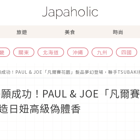
旅遊
美食
時尚
畿
關東
北海道
沖繩
九州
四國
願成功！PAUL & JOE「凡爾賽花園」髮品夢幻登場，聯手TSUBA
願成功！PAUL & JOE「凡
I打造日妞高級偽體香