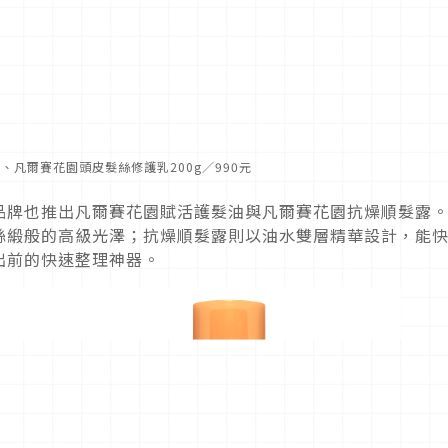
50元、凡爾賽花園頭皮髮絲修護乳200g／990元
品牌也推出凡爾賽花園賦活護髮油與凡爾賽花園抗燥順髮露
絲緞般的高級光澤；抗燥順髮露則以油水雙層精華設計，能
出前的快速整理神器。