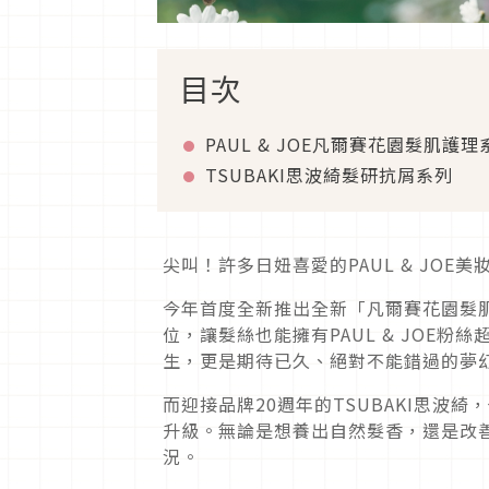
目次
PAUL & JOE凡爾賽花園髮肌護理
TSUBAKI思波綺髮研抗屑系列
尖叫！許多日妞喜愛的PAUL & JO
今年首度全新推出全新「凡爾賽花園髮
位，讓髮絲也能擁有PAUL & JOE
生，更是期待已久、絕對不能錯過的夢
而迎接品牌20週年的TSUBAKI思波
升級。無論是想養出自然髮香，還是改
況。