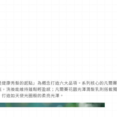
是健康秀髮的起點」為概念打造六大品項。系列核心的凡爾
底，洗後能維持蓬鬆輕盈感；凡爾賽花園光澤潤髮乳則搭載
，打造如天使光圈般的柔亮光澤。