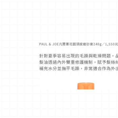
PAUL & JOE凡爾賽花園頭皮磨砂膏240g／1,5
針對夏季容易出現的毛躁與乾燥問題，
髮油透過內外雙重修護機制，賦予髮絲
補充水分並撫平毛躁，非常適合作為外