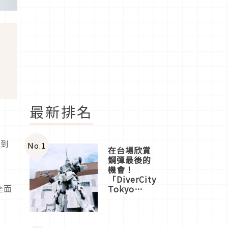
最新排名
次到
No.
1
在台場欣賞
鋼彈最後的
機會！
「DiverCity
全面
Tokyo
Plaza」搭
髮
船、購物、
美食及夜
景，一次全