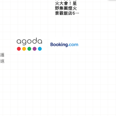
火大會！星
野集團煙火
景觀飯店6
選，讓你不
用人擠人悠
閒欣賞
。護
快速