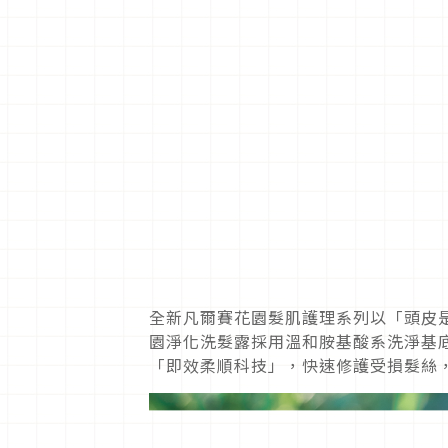
全新凡爾賽花園髮肌護理系列以「頭皮
園淨化洗髮露採用溫和胺基酸系洗淨基
「即效柔順科技」，快速修護受損髮絲