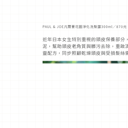
PAUL & JOE凡爾賽花園淨化洗髮露300ml／8
近年日本女生特別重視的頭皮保養部分
泥，幫助頭皮老角質與髒污去除，重啟
靈配方，同步照顧乾燥頭皮與受損髮絲