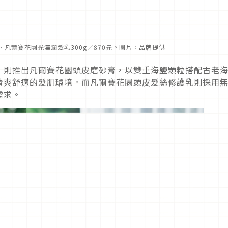
70元、凡爾賽花園光澤潤髮乳300g／870元。圖片：品牌提供
，則推出凡爾賽花園頭皮磨砂膏，以雙重海鹽顆粒搭配古老
清爽舒適的髮肌環境。而凡爾賽花園頭皮髮絲修護乳則採用
需求。