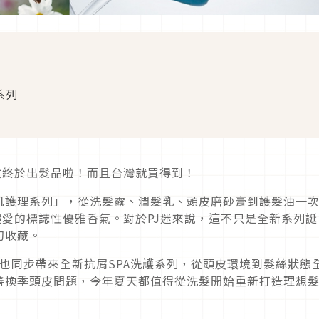
系列
E美妝終於出髮品啦！而且台灣就買得到！
肌護理系列」，從洗髮露、潤髮乳、頭皮磨砂膏到護髮油一
粉絲超愛的標誌性優雅香氣。對於PJ迷來說，這不只是全新系列誕
幻收藏。
綺，也同步帶來全新抗屑SPA洗護系列，從頭皮環境到髮絲狀態
善換季頭皮問題，今年夏天都值得從洗髮開始重新打造理想