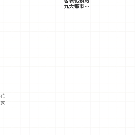
客製化預約
九大都市餐
廳，打造專
屬美食體
驗！
賽花
獨家