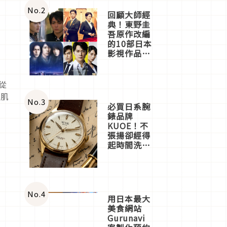
體驗
No.
2
回顧大師經
典！東野圭
吾原作改編
的10部日本
影視作品推
薦
從
髮肌
No.
3
必買日系腕
錶品牌
KUOE！不
張揚卻經得
起時間洗鍊
的經典之作
五選
No.
4
用日本最大
美食網站
Gurunavi