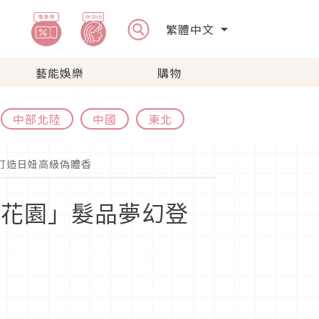
繁體中文
藝能娛樂
購物
中部北陸
中國
東北
KI打造日妞高級偽體香
爾賽花園」髮品夢幻登