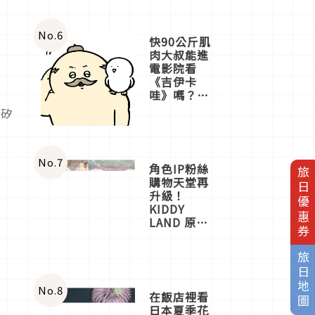
No.
6
快90公斤肌
肉大叔能進
電影院看
《吉伊卡
哇》嗎？日
海
本重金屬樂
無矽
團「打首」
會長與
nagano老師
一同給出了
No.
7
角色IP粉絲
旅日優惠券
答案
購物天堂再
升級！
KIDDY
LAND 原宿
店吉伊卡哇
迎客，新開
旅日地圖
幕
OMOKADO
店3分即達
No.
8
在飯店裡看
日本夏季花