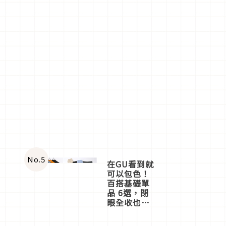
No.
5
在GU看到就
可以包色！
百搭基礎單
品 6選，閉
眼全收也不
心疼