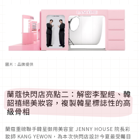
圖片：品牌提供
蘭蔻快閃店亮點二：解密李聖經、韓
韶禧絕美妝容，複製韓星標誌性的高
級骨相
蘭蔻重磅聯手韓星御用美容室 JENNY HOUSE 院長彩
妝師 KANG YEWON，為本次快閃店設計今夏最受矚目