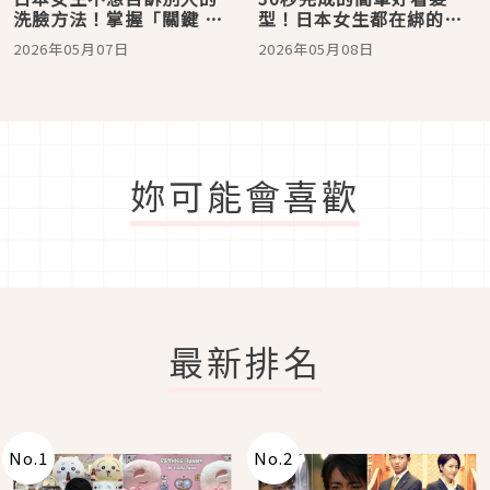
洗臉方法！掌握「關鍵 32
型！日本女生都在綁的
度」與「不倒翁泡泡」，
「鬆弛感」低髮髻，不用
2026年05月07日
2026年05月08日
妳的洗臉習慣該升級了
電捲棒也能營造溫柔仙氣
妳可能會喜歡
最新排名
No.
1
No.
2