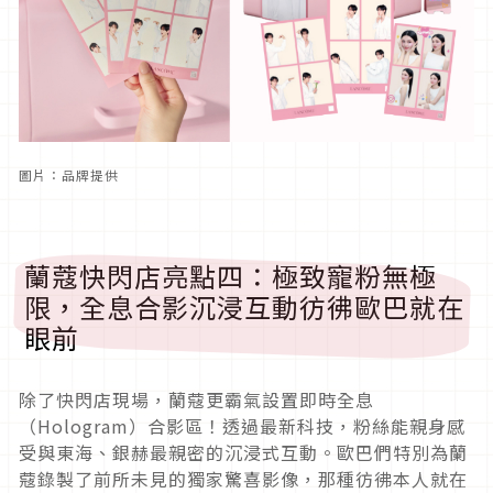
圖片：品牌提供
蘭蔻快閃店亮點四：極致寵粉無極
限，全息合影沉浸互動彷彿歐巴就在
眼前
除了快閃店現場，蘭蔻更霸氣設置即時全息
（Hologram）合影區！透過最新科技，粉絲能親身感
受與東海、銀赫最親密的沉浸式互動。歐巴們特別為蘭
蔻錄製了前所未見的獨家驚喜影像，那種彷彿本人就在