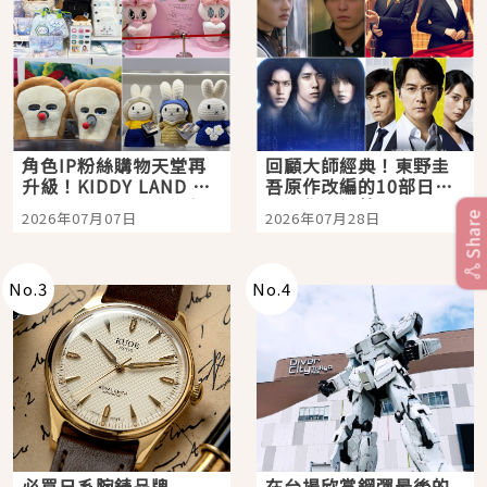
角色IP粉絲購物天堂再
回顧大師經典！東野圭
升級！KIDDY LAND 原
吾原作改編的10部日本
宿店吉伊卡哇迎客，新
影視作品推薦
2026年07月07日
2026年07月28日
Share
開幕 OMOKADO 店3分
即達
No.
3
No.
4
必買日系腕錶品牌
在台場欣賞鋼彈最後的