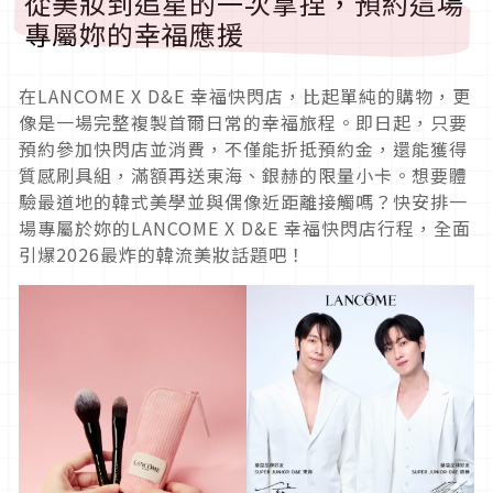
從美妝到追星的一次拿捏，預約這場
專屬妳的幸福應援
在LANCOME X D&E 幸福快閃店，比起單純的購物，更
像是一場完整複製首爾日常的幸福旅程。即日起，只要
預約參加快閃店並消費，不僅能折抵預約金，還能獲得
質感刷具組，滿額再送東海、銀赫的限量小卡。想要體
驗最道地的韓式美學並與偶像近距離接觸嗎？快安排一
場專屬於妳的LANCOME X D&E 幸福快閃店行程，全面
引爆2026最炸的韓流美妝話題吧！