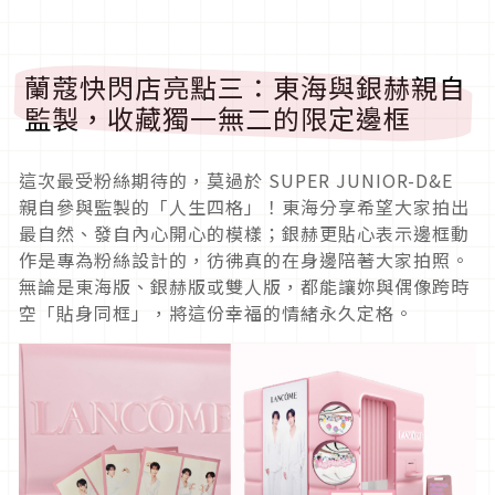
蘭蔻快閃店亮點三：東海與銀赫親自
監製，收藏獨一無二的限定邊框
這次最受粉絲期待的，莫過於 SUPER JUNIOR-D&E
親自參與監製的「人生四格」！東海分享希望大家拍出
最自然、發自內心開心的模樣；銀赫更貼心表示邊框動
作是專為粉絲設計的，彷彿真的在身邊陪著大家拍照。
無論是東海版、銀赫版或雙人版，都能讓妳與偶像跨時
空「貼身同框」，將這份幸福的情緒永久定格。