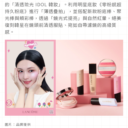
的「清透琉光 IDOL 韓妝」。利用明星底妝《零粉感超
持久粉底》進行「薄透疊拍」，並搭配新款粉底棒、聚
光棒與頰彩棒，透過「鏡光式提亮」與自然紅暈，絕美
復刻韓星在鏡頭前清透服貼、宛如自帶濾鏡的高級質
感。
圖片：品牌提供