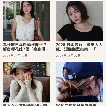
為什麼日本街頭沒胖子？
2026 日本流行「微辛大人
解密櫻花妹7個「瘦身潛規
感」短髮髮型指南：「微
則」：原來吃冷飯、冰箱
風鮑伯」最受歡迎、顯臉
2026年04月30日
2026年05月07日
大小、社會壓力都是關
小又層次感十足
鍵！
日本女生不想告訴別人的
30秒完成的簡單好看髮