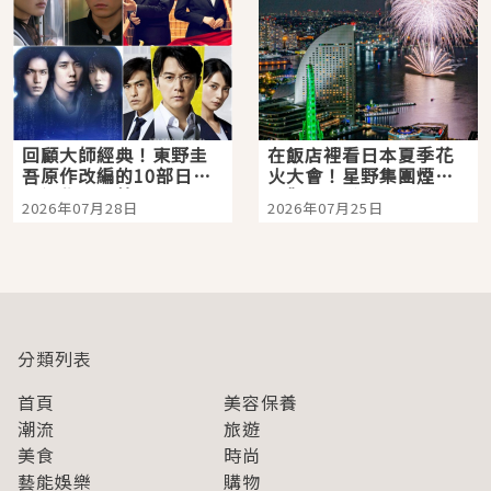
回顧大師經典！東野圭
在飯店裡看日本夏季花
吾原作改編的10部日本
火大會！星野集團煙火
影視作品推薦
景觀飯店6選，讓你不用
2026年07月28日
2026年07月25日
人擠人悠閒欣賞
分類列表
首頁
美容保養
潮流
旅遊
美食
時尚
藝能娛樂
購物