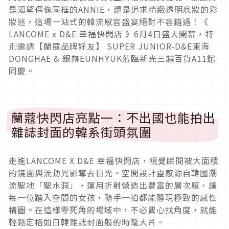
是渴望偶像同框的ANNIE，還是追求精緻透明底妝的彩
妝迷，這場一站式的韓流感官盛宴絕對不容錯過！《
LANCOME x D&E 幸福快閃店 》6月4日盛大開幕，特
別邀請【蘭蔻品牌好友】 SUPER JUNIOR-D&E東海
DONGHAE & 銀赫EUNHYUK蒞臨新光三越百貨A11館
同慶。
蘭蔻快閃店亮點一：不出國也能拍出
雜誌封面的韓系街頭氛圍
走進LANCOME X D&E 幸福快閃店，視覺瞬間被大面積
的鏡面與流動光影奪去目光。空間設計靈感源自韓國潮
流聖地「聖水洞」，運用折射營造出豐富的層次感，讓
每一位踏入空間的女孩，隨手一拍都能體現極致的感性
構圖。在這樣零死角的場域中，不必費心找角度，就能
輕鬆定格如日韓雜誌封面般的時髦大片。