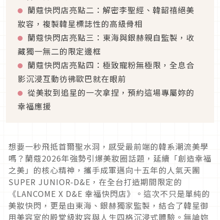
蘭蔻快閃店亮點二：解密李聖經、韓韶禧絕美
妝容，複製韓星標誌性的高級骨相
蘭蔻快閃店亮點三：東海與銀赫親自監製，收
藏獨一無二的限定邊框
蘭蔻快閃店亮點四：極致寵粉無極限，全息合
影沉浸互動彷彿歐巴就在眼前
從美妝到追星的一次拿捏，預約這場專屬妳的
幸福應援
想要一秒飛抵首爾聖水洞，感受最前端的韓系潮流美學
嗎？蘭蔻2026年強勢引爆美妝圈話題，延續「創造幸福
之美」的核心精神，攜手成軍邁向十五年的人氣天團
SUPER JUNIOR-D&E，在全台打造期間限定的
《LANCOME X D&E 幸福快閃店》。這次不只是單純的
美妝快閃，更是由東海、銀赫獨家監製，結合了韓星御
用美容室的殿堂級妝容與人生四格沉浸式體驗。無論妳