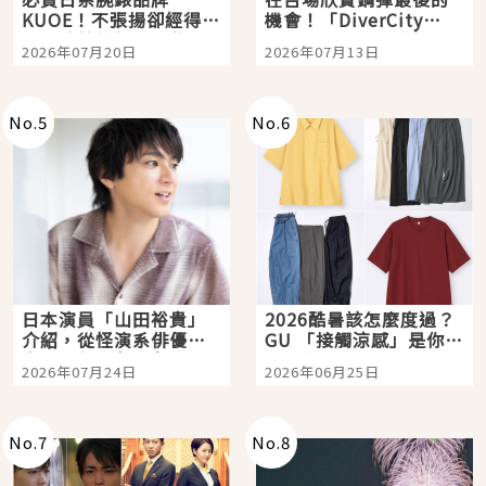
KUOE！不張揚卻經得起
機會！「DiverCity
時間洗鍊的經典之作五
Tokyo Plaza」搭船、
2026年07月20日
2026年07月13日
選
購物、美食及夜景，一
次全體驗
No.
5
No.
6
日本演員「山田裕貴」
2026酷暑該怎麼度過？
介紹，從怪演系俳優走
GU 「接觸涼感」是你的
向國民級日劇主角
夏日救星
2026年07月24日
2026年06月25日
No.
7
No.
8