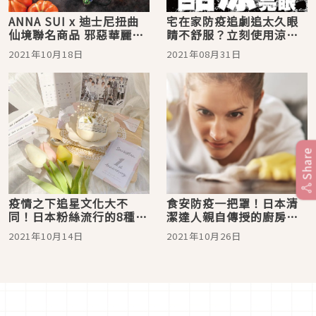
ANNA SUI x 迪士尼扭曲
宅在家防疫追劇追太久眼
仙境聯名商品 邪惡華麗的
睛不舒服？立刻使用涼感
魅力更動人
眼藥水為自己保養靈魂之
2021年10月18日
2021年08月31日
窗！
Share
疫情之下追星文化大不
食安防疫一把罩！日本清
同！日本粉絲流行的8種
潔達人親自傳授的廚房清
「防疫追星法」
潔＆換氣妙招
2021年10月14日
2021年10月26日