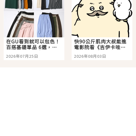
在GU看到就可以包色！
快90公斤肌肉大叔能進
百搭基礎單品 6選，閉
電影院看《吉伊卡哇》
眼全收也不心疼
嗎？日本重金屬樂團
2026年07月25日
2026年08月03日
「打首」會長與nagano
老師一同給出了答案
No.
7
No.
8
角色IP粉絲購物天堂再
在飯店裡看日本夏季花