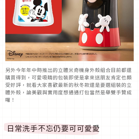
另外今年年中時推出的立體米奇機身外殼組合目前都還
購買得到，可愛吸睛的包裝即使是拿來送朋友肯定也頗
受好評，就看大家喜歡最新的秋冬款還是要選組裝的立
體外殼，論美觀與實用度想通通打包當然是舉雙手贊成
囉！
日常洗手不忘仍要可可愛愛