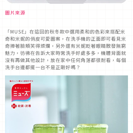
圖片來源
「MUSE」在這回的秋冬款中選用柔和的色彩來搭配米
奇和米妮的俏皮可愛圖案，在洗手機的正面即可看見米
奇捧著臉頰笑得燦爛，另外還有米妮眨著眼睛散發無窮
魅力，彷彿在告訴大家時常洗手好處多多，機體背面就
沒有再做其他設計，放在家中任何角落都很耐看，每個
洗手台邊都擺一台不是正剛好嗎？