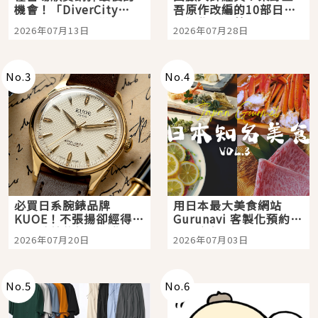
機會！「DiverCity
吾原作改編的10部日本
Tokyo Plaza」搭船、
影視作品推薦
2026年07月13日
2026年07月28日
購物、美食及夜景，一
次全體驗
No.
3
No.
4
必買日系腕錶品牌
用日本最大美食網站
KUOE！不張揚卻經得起
Gurunavi 客製化預約九
時間洗鍊的經典之作五
大都市餐廳，打造專屬
2026年07月20日
2026年07月03日
選
美食體驗！
No.
5
No.
6