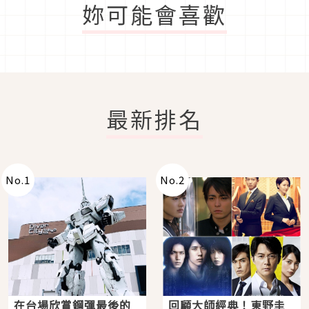
妳可能會喜歡
最新排名
No.
1
No.
2
在台場欣賞鋼彈最後的
回顧大師經典！東野圭