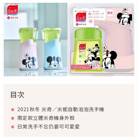
目次
2021秋冬 米奇／米妮自動泡泡洗手機
限定款立體米奇機身外殼
日常洗手不忘仍要可可愛愛