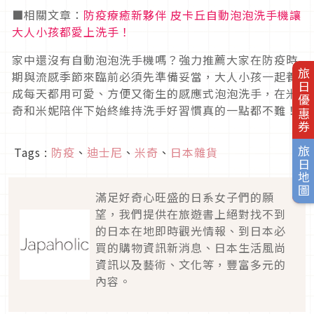
■相關文章：
防疫療癒新夥伴 皮卡丘自動泡泡洗手機讓
大人小孩都愛上洗手！
家中還沒有自動泡泡洗手機嗎？強力推薦大家在防疫時
旅日優惠券
期與流感季節來臨前必須先準備妥當，大人小孩一起養
成每天都用可愛、方便又衛生的感應式泡泡洗手，在米
奇和米妮陪伴下始終維持洗手好習慣真的一點都不難！
Tags :
防疫
、
迪士尼
、
米奇
、
日本雜貨
旅日地圖
滿足好奇心旺盛的日系女子們的願
望，我們提供在旅遊書上絕對找不到
的日本在地即時觀光情報、到日本必
買的購物資訊新消息、日本生活風尚
資訊以及藝術、文化等，豐富多元的
內容。