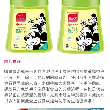
圖片來源
購買米奇或是米妮自動泡泡洗手機皆附贈檸檬萊姆香洗
手液一瓶，除了上頭印刷的圖案外，使用前撕開標籤還
會看見隱藏的米奇、米妮帶給大家驚喜，洗手時則能一
邊欣賞有色洗手泡泡逐漸變白的有趣過程，這也是代表
手部正在被清潔的證明，尤其小朋友特別喜歡，據說有
很多人都因此愛上並養成經常洗手的生活習慣哦！