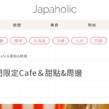
旅遊
美食
時尚
畿
關東
北海道
沖繩
九州
四國
afe＆甜點&周邊
限定Cafe＆甜點&周邊