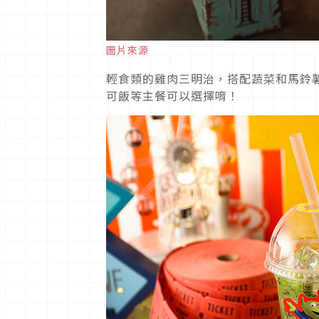
圖片來源
輕食類的雞肉三明治，搭配蔬菜和馬鈴
可飯等主餐可以選擇唷！