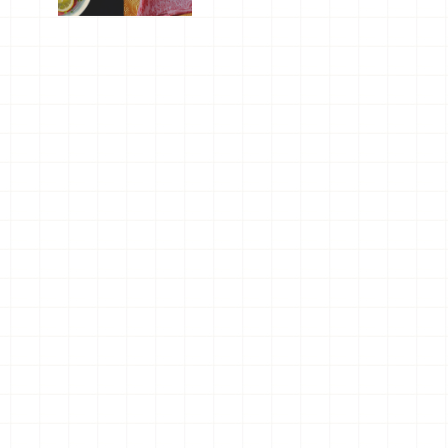
屬美食體
驗！