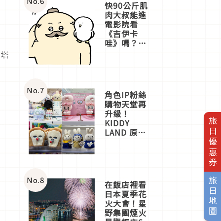
No.
6
快90公斤肌
肉大叔能進
電影院看
《吉伊卡
哇》嗎？日
本重金屬樂
、塔
團「打首」
會長與
nagano老師
一同給出了
No.
7
角色IP粉絲
答案
購物天堂再
升級！
旅日優惠券
KIDDY
LAND 原宿
店吉伊卡哇
迎客，新開
幕
OMOKADO
店3分即達
No.
8
旅日地圖
在飯店裡看
日本夏季花
火大會！星
野集團煙火