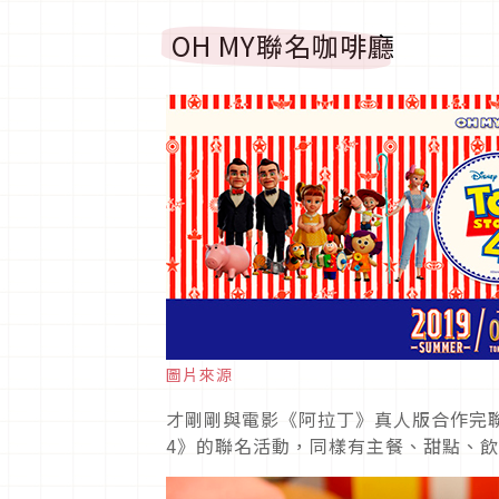
OH MY聯名咖啡廳
圖片來源
才剛剛與電影《阿拉丁》真人版合作完聯名
4》的聯名活動，同樣有主餐、甜點、