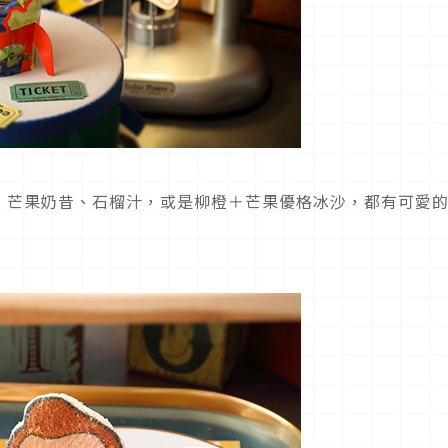
、芒果奶昔、石榴汁，或是柳橙＋芒果優格冰沙，都有可愛