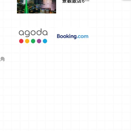
景觀飯店6
選，讓你不
用人擠人悠
閒欣賞
的角