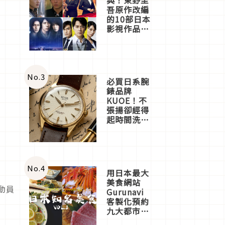
吾原作改編
的10部日本
影視作品推
薦
No.
3
必買日系腕
錶品牌
KUOE！不
張揚卻經得
起時間洗鍊
的經典之作
五選
No.
4
用日本最大
美食網站
動員
Gurunavi
客製化預約
九大都市餐
廳，打造專