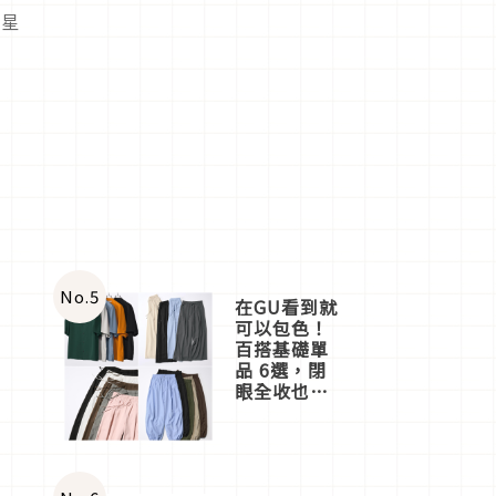
了星
No.
5
在GU看到就
可以包色！
百搭基礎單
品 6選，閉
眼全收也不
心疼