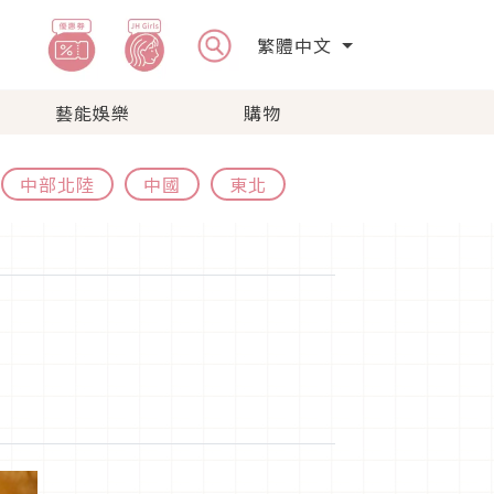
繁體中文
藝能娛樂
購物
中部北陸
中國
東北