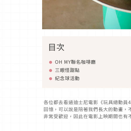
目次
OH MY聯名咖啡廳
三眼怪甜點
紀念球活動
各位都去看過迪士尼電影《玩具總動員
回憶，可以說是陪著我們長大的動畫，
非常受歡迎，因此在電影上映期間也有