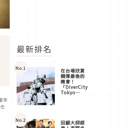
最新排名
No.
1
在台場欣賞
鋼彈最後的
機會！
「DiverCity
Tokyo
Plaza」搭
童年
船、購物、
本也
美食及夜
景，一次全
體驗
No.
2
回顧大師經
典！東野圭