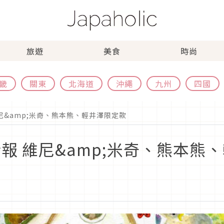
旅遊
美食
時尚
畿
關東
北海道
沖繩
九州
四國
維尼&amp;米奇、熊本熊、輕井澤限定款
情報 維尼&amp;米奇、熊本熊