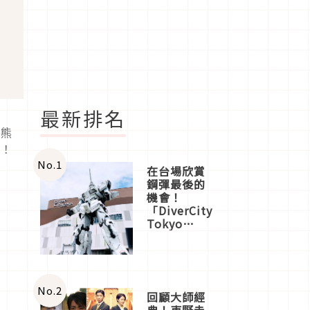
最新排名
本熊
吧！
No.
1
在台場欣賞
鋼彈最後的
機會！
「DiverCity
Tokyo
Plaza」搭
船、購物、
美食及夜
景，一次全
體驗
No.
2
回顧大師經
典！東野圭