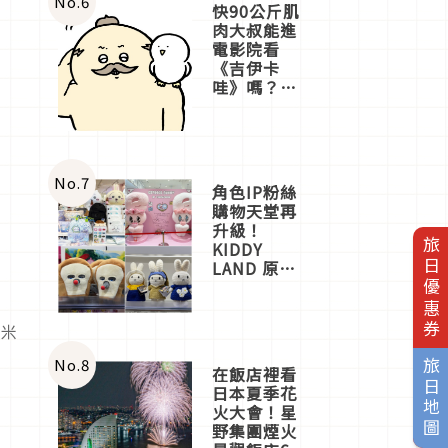
No.
6
快90公斤肌
肉大叔能進
電影院看
《吉伊卡
哇》嗎？日
本重金屬樂
團「打首」
會長與
nagano老師
一同給出了
No.
7
角色IP粉絲
答案
購物天堂再
升級！
旅日優惠券
KIDDY
LAND 原宿
店吉伊卡哇
迎客，新開
幕
典米
OMOKADO
店3分即達
No.
8
旅日地圖
在飯店裡看
日本夏季花
火大會！星
野集團煙火