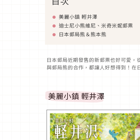
目次
美麗小鎮 輕井澤
迪士尼小熊維尼、米奇米妮郵票
日本郵局熊＆熊本熊
日本郵局近期發售的新郵票也好可愛，
與郵局熊的合作，都讓人好想得到！在
美麗小鎮 輕井澤