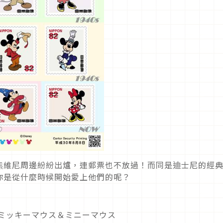
熊維尼周邊紛紛出爐，連郵票也不放過！而同是迪士尼的經
你是從什麼時候開始愛上他們的呢？
／ミッキーマウス＆ミニーマウス