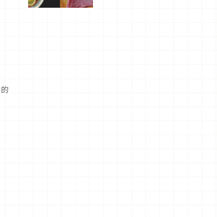
屬美食體
驗！
計的