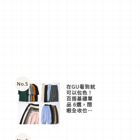
No.
5
在GU看到就
可以包色！
百搭基礎單
品 6選，閉
眼全收也不
心疼