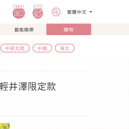
繁體中文
藝能娛樂
購物
中部北陸
中國
東北
、輕井澤限定款