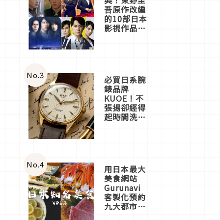
吾原作改編
的10部日本
影視作品推
薦
No.
3
必買日系腕
錶品牌
KUOE！不
張揚卻經得
起時間洗鍊
的經典之作
五選
No.
4
用日本最大
美食網站
Gurunavi
客製化預約
九大都市餐
廳，打造專