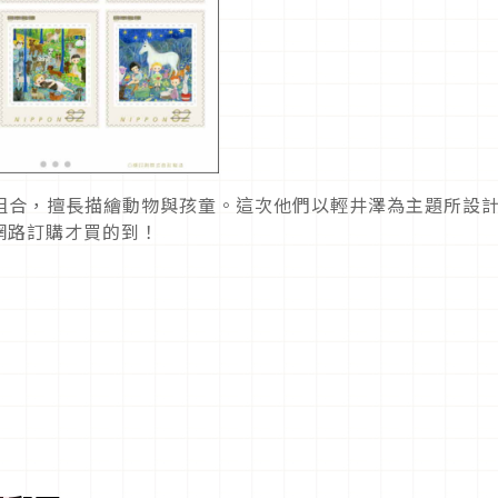
ny夫婦組合，擅長描繪動物與孩童。這次他們以輕井澤為主題所設
網路訂購才買的到！