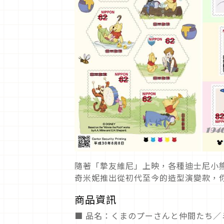
隨著「摯友維尼」上映，各種迪士尼小
奇米妮推出從初代至今的造型演變款，
商品資訊
■ 品名：くまのプーさんと仲間たち