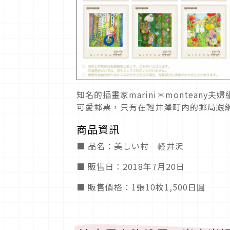
知名的插畫家marini＊montea
可愛郵票，只有在輕井澤町內的郵局跟
商品資訊
■ 品名：美しい村 軽井沢
■ 販售日：2018年7月20日
■ 販售價格：1張10枚1,500日圓