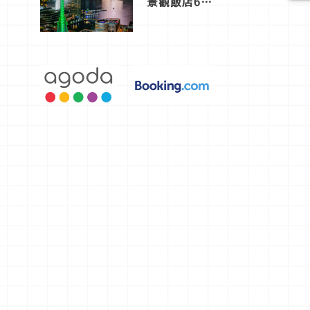
景觀飯店6
選，讓你不
用人擠人悠
閒欣賞