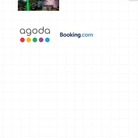
選，讓你不
用人擠人悠
閒欣賞