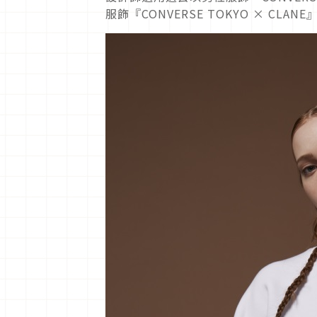
服飾『CONVERSE TOKYO × CLAN