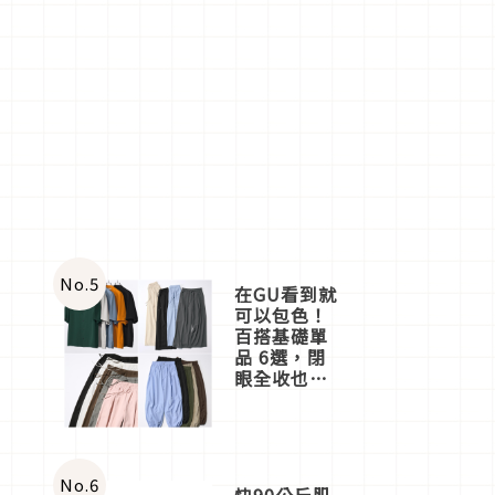
No.
5
在GU看到就
可以包色！
百搭基礎單
品 6選，閉
眼全收也不
心疼
No.
6
快90公斤肌