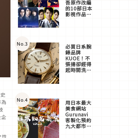
吾原作改編
的10部日本
影視作品推
薦
No.
3
必買日系腕
錶品牌
KUOE！不
張揚卻經得
起時間洗鍊
的經典之作
五選
歷史
No.
4
作為
用日本最大
美食網站
技
Gurunavi
及企
客製化預約
九大都市餐
廳，打造專
女性
屬美食體