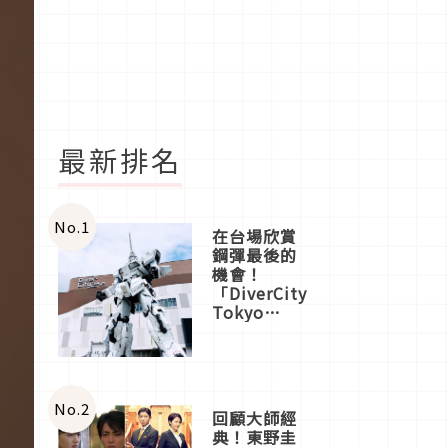
最新排名
No.
1
在台場欣賞
鋼彈最後的
機會！
「DiverCity
Tokyo
Plaza」搭
船、購物、
美食及夜
景，一次全
體驗
No.
2
回顧大師經
典！東野圭