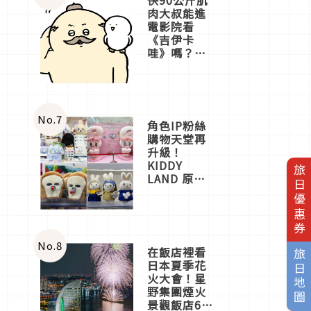
肉大叔能進
電影院看
《吉伊卡
哇》嗎？日
本重金屬樂
團「打首」
會長與
nagano老師
一同給出了
No.
7
角色IP粉絲
答案
購物天堂再
升級！
KIDDY
旅日優惠券
LAND 原宿
店吉伊卡哇
迎客，新開
幕
OMOKADO
店3分即達
No.
8
在飯店裡看
旅日地圖
日本夏季花
火大會！星
野集團煙火
景觀飯店6