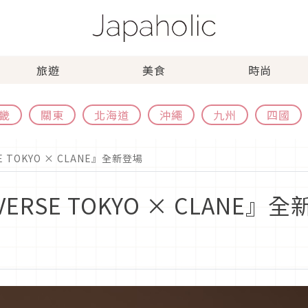
旅遊
美食
時尚
畿
關東
北海道
沖繩
九州
四國
E TOKYO × CLANE』全新登場
VERSE TOKYO × CLANE』