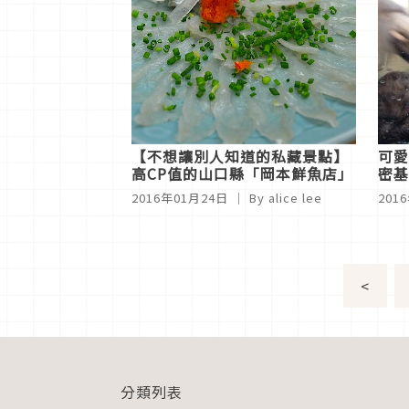
【不想讓別人知道的私藏景點】
可愛
高CP值的山口縣「岡本鮮魚店」
密基
2016年01月24日
｜ By alice lee
201
<
分類列表