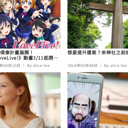
偶像計畫展開！
想要提升運氣？來神社之前
oveLive!》動畫3/11起周一
五在中視播出
6年03月10日
｜ By alice lee
2016年03月06日
｜ By alice lee