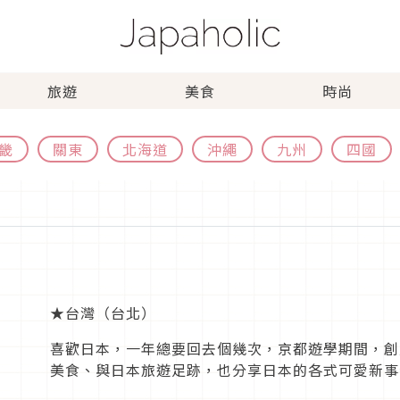
旅遊
美食
時尚
畿
關東
北海道
沖繩
九州
四國
★台灣（台北）
喜歡日本，一年總要回去個幾次，京都遊學期間，創
美食、與日本旅遊足跡，也分享日本的各式可愛新事