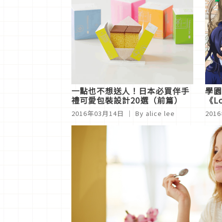
一點也不想送人！日本必買伴手
學園
禮可愛包裝設計20選（前篇）
《L
至周
2016年03月14日
｜ By alice lee
201