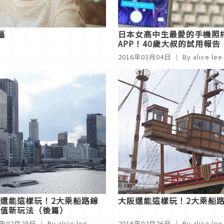
福
日本女高中生最愛的手機照
APP！40歲大叔的試用報告
2016年03月04日
｜ By alice lee
還能這樣玩！2大乘船路線
大阪還能這樣玩！2大乘船
值新玩法（後篇）
6年02月28日
｜ By alice lee
2016年02月26日
｜ By alice lee