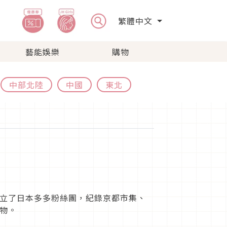
繁體中文
藝能娛樂
購物
中部北陸
中國
東北
立了日本多多粉絲團，紀錄京都市集、
物。