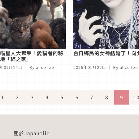
喵星人大聚集！愛貓者的秘
台日鄉民的女神結婚了！向
地「貓之家」
6年01月24日
｜ By alice lee
2016年01月22日
｜ By alice lee
1
2
3
4
5
6
7
8
9
1
關於Japaholic