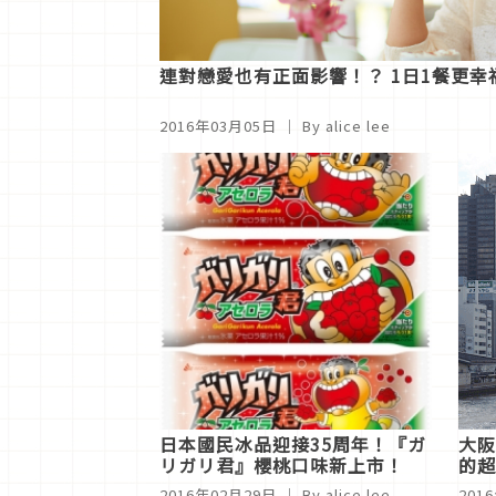
連對戀愛也有正面影響！？ 1日1餐更幸
2016年03月05日
｜ By alice lee
日本國民冰品迎接35周年！『ガ
大阪
リガリ君』櫻桃口味新上市！
的超
2016年02月29日
｜ By alice lee
201