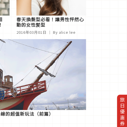
相
春天換髮型必看！讓男性怦然心
！
動的女性髪型
2016年03月01日
｜ By alice lee
旅日優惠券
路線的超值新玩法（前篇）