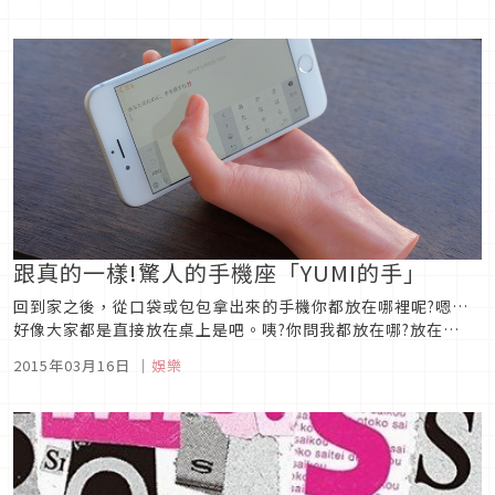
布川龍玄將以書法表現KISS四個成員的個人特色，並做成相關商
品。一位成員會有20個作品、總計80個作品，將推出官網限量...
跟真的一樣!驚人的手機座「YUMI的手」
回到家之後，從口袋或包包拿出來的手機你都放在哪裡呢?嗯…
好像大家都是直接放在桌上是吧。咦?你問我都放在哪?放在
「YUMI」的手上啊!但「YUMI」並不是我什麼乖巧的同居人。而
2015年03月16日
｜
娛樂
是這家Hamee株式會社這個月新發售的幸福手機座。名字就叫
做『YUMI的手』（含稅價7,200日圓）。首先請看這張照片，這
就是...