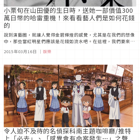
小栗旬在山田優的生日時，送她一部價值300
萬日幣的哈雷重機！來看看藝人們是如何花錢
的
說到演藝圈，就讓人覺得金碧輝煌的感覺，尤其是在我們的想像
中，那些當紅明星們應該是花錢如流水吧。在這裡，我們要來看
看這些明星們是如何花錢的。■【松任谷正隆】他花了30萬日
2015年03月16日
｜
娛樂
幣，就為了試吃日本各地的名產松任谷正隆是製作了許多膾炙人
口的歌曲的名製作人，他有一件「需要做到這個地步嗎？」的事
件。這是當他成為雜誌...
令人迫不及待的名偵探科南主題咖啡廳/推特
上「必去」、「感覺會有命案發生…」之聲