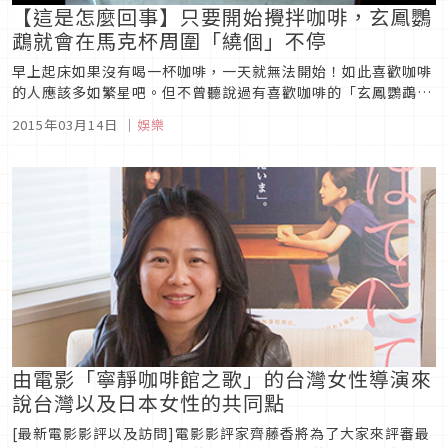
【這是怎麼回事】只要開始攪拌咖啡，玄鳳鸚
鵡就會在馬克杯周圍「繞個」不停
早上起床如果沒有喝一杯咖啡，一天就無法開始！如此喜歡咖啡
的人應該多如繁星吧。但不曾聽說過有喜歡咖啡的「玄鳳鸚鵡」
。今天為大家介紹的是玄鳳鸚鵡王子君的影片。王子君，似乎比
2015年03月14日
｜
娛樂
任何人都還要喜歡早上的咖啡時間，甚至會出現令人不解的舉
動。【興奮莫名的玄鳳鸚鵡】只要飼主在準備即溶咖啡時，玄鳳
鸚鵡王子君就會在附近...
由電影「寧靜咖啡館之歌」的台灣女性導演來
說台灣以及日本女性的共同點
[最新電影影評以及訪問]電影影評家齊藤香將為了大家來評審最