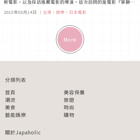
新電影，以及採訪推薦電影的導演。這次訪問的是電影『寧靜咖
啡館之歌』（2015年2月28日上演）的姜秀瓊導演。這是部日本
2015年03月14日
｜
台灣
、
娛樂
、
日本電影
電影，電影的舞台是在奥能登，也沒有台灣演員出場，但是導演
卻是台灣女性。大家都會猜想「為什麼會起用台灣女性導演呢？
其實起端就是...
More
分類列表
首頁
美容保養
潮流
旅遊
美食
時尚
藝能娛樂
購物
關於Japaholic