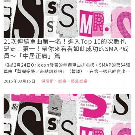
21次連續單曲第一名！進入Top 10的次數也
是史上第一！帶你來看看如此成功的SMAP成
員～「中居正廣」篇
根據2月24日Oriocon發表的每週單曲排名榜，SMAP的第54張
單曲「華麗逆襲／來點幽默吧」（暫譯），在第一週已經賣出了
約16萬張的CD，登上了Oricon的每週單曲排名榜首位。SMAP
2015年03月15日
｜
傑尼斯
、
娛樂
、
藝能娛樂
的第一次得到週次單曲冠軍的是「freebird」（2002年5月發
表）。從那時算起，已經連續21次...