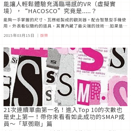
能讓人輕鬆體驗充滿臨場感的VR（虛擬實
境），“HACOSCO”究竟是.....？
能夠一手掌握的尺寸、瓦楞紙製成的觀測器。配合智慧型手機使
用，外表看似簡約的道具，其實內藏了最尖端的技術….如果是這
麼說的話，您會不會有點想知道是什麼呢？只要裝上下載好APP
2015年03月15日
｜
娛樂
程式的智慧型手機，就能夠體驗到充滿臨場感的虛擬實境（以下
通稱VR），就是這台「HACOSCO」。以360度全景模式拍攝下
來的影像...
21次連續單曲第一名！進入Top 10的次數也
是史上第一！帶你來看看如此成功的SMAP成
員～「草彅剛」篇