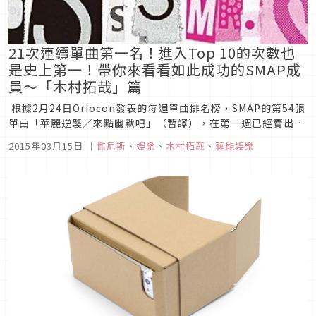
21次連續單曲第一名！進入Top 10的次數也
是史上第一！帶你來看看如此成功的SMAP成
員～「木村拓哉」篇
根據2月24日Oriocon發表的每週單曲排名榜，SMAP的第54張
單曲「華麗逆襲／來點幽默吧」（暫譯），在第一週已經賣出了
約16萬張的CD，登上了Oricon的每週單曲排名榜首位。SMAP
2015年03月15日
｜
傑尼斯
、
娛樂
、
木村拓哉
、
藝能娛樂
的第一次得到週次單曲冠軍的是「freebird」（2002年5月發
表）。從那時算起，已經連續21次...