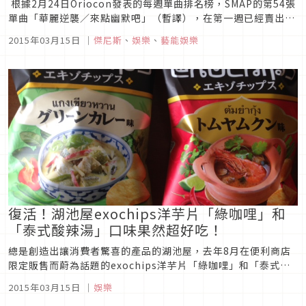
根據2月24日Oriocon發表的每週單曲排名榜，SMAP的第54張
單曲「華麗逆襲／來點幽默吧」（暫譯），在第一週已經賣出了
約16萬張的CD，登上了Oricon的每週單曲排名榜首位。SMAP
2015年03月15日
｜
傑尼斯
、
娛樂
、
藝能娛樂
的第一次得到週次單曲冠軍的是「freebird」（2002年5月發
表）。從那時算起，已經連續21次...
復活！湖池屋exochips洋芋片「綠咖哩」和
「泰式酸辣湯」口味果然超好吃！
總是創造出讓消費者驚喜的產品的湖池屋，去年8月在便利商店
限定販售而蔚為話題的exochips洋芋片「綠咖哩」和「泰式酸
辣湯」，自2015年3月2日開始，再度於全國發售。「綠咖哩味
2015年03月15日
｜
娛樂
和泰式酸辣湯到底是怎樣的味道啊？」不由得如此喃喃自語的記