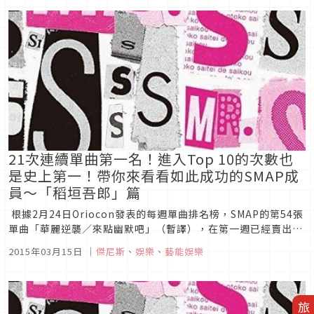
者，想到之前的「蜜柑味薯條」和「濃厚南蠻雞口味司康餅乾」
都是超乎想...
21次連續單曲第一名！進入Top 10的次數也
是史上第一！帶你來看看如此成功的SMAP成
員～「稻垣吾郎」篇
根據2月24日Oriocon發表的每週單曲排名榜，SMAP的第54張
單曲「華麗逆襲／來點幽默吧」（暫譯），在第一週已經賣出了
約16萬張的CD，登上了Oricon的每週單曲排名榜首位。SMAP
2015年03月15日
｜
傑尼斯
、
娛樂
、
藝能娛樂
的第一次得到週次單曲冠軍的是「freebird」（2002年5月發
表）。從那時算起，已經連續21次...