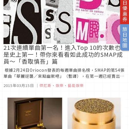
旅日優惠券
旅日地圖
21次連續單曲第一名！進入Top 10的次數也
是史上第一！帶你來看看如此成功的SMAP成
員～「香取慎吾」篇
根據2月24日Oriocon發表的每週單曲排名榜，SMAP的第54張
單曲「華麗逆襲／來點幽默吧」（暫譯），在第一週已經賣出了
約16萬張的CD，登上了Oricon的每週單曲排名榜首位。SMAP
2015年03月15日
｜
傑尼斯
、
娛樂
、
藝能娛樂
的第一次得到週次單曲冠軍的是「freebird」（2002年5月發
表）。從那時算起，已經連續21次...