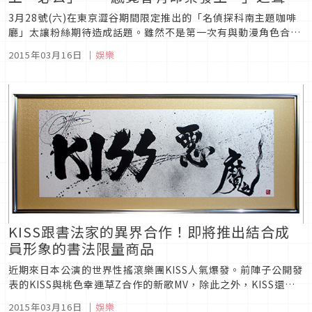
3月28號(六)在東京澀谷期間限定推出的「名偵探科南主題咖啡
廳」太讓粉絲期待造成話題。雖然不是第一次有與動漫角色合作
推出的咖啡店，但這間與日本知名動漫「柯南」合作的咖啡店，
2015年03月16日
｜
娛樂
還是在粉絲之中造成轟動。5月10號(日)之前，都可以在
TOWER RECORDS澀谷店2樓的「TOWER RECORDS CAF...
KISS跟書法家的異界合作！即將推出結合成
員形象的書法限量商品
近期來日本公演的世界性搖滾樂團KISS人氣爆發。前陣子公開發
表的KISS與桃色幸運草Z合作的新歌MV，除此之外，KISS還將
與一位意想不到的人物合作。 那個人就是書法家曾布川龍玄。曾
2015年03月16日
｜
娛樂