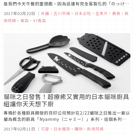
是我們今天午餐的重頭戲，因為這邊有完全客製化的「のっけ
丼」以往點外面set好的海鮮丼總是有幾樣是自己沒有很想吃的
2017年02月22日
｜
丼飯
、
古川市場
、
日本必吃
、
生魚片
、
美食
、
跌
食材，尤其像不太吃生食的我，每次朋友想吃生魚片時總因為顧
倒阿姨
、
青森
、
47青森
慮我而求其次，但來到古川市場青森魚菜中心完全可以解決這樣
的問題，因為想吃甚...
貓咪之日發售！超療癒又實用的日本貓咪廚具
組讓你天天想下廚
專精於各種廚具開發的貝印公司預計在2/22貓咪之日推出一套以
貓為概念的廚具「Nyammy（ニャミー）」系列，這個系列包
含六種商品，包含大小刀具、削皮刀、廚房剪刀、飯匙、刨絲
2017年02月11日
｜
可愛
、
日本雜貨
、
購物
、
跌倒阿姨
器，商品售價位於¥400～¥2,200（不含税），有別於一般造型