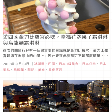
遊四國金刀比羅宮必吃，幸福花嫁果子霜淇淋
與烏龍麵霜淇淋
這次的四國行程有一個很重要的景點就是金刀比羅宮，金刀比羅
宮建造在象頭山的山腰上，因此要來此參拜可不是那麼簡單，首
先光是表參道就和一般的神社不太一樣，是一路往上的坡道和階
2017年03月13日
｜
冰淇淋
、
四國
、
日本B級美食
、
日本必吃
、
日本
梯，抵達本宮前有785個階梯要爬，若是要到最裡面的奧宮的話
景點
、
烏龍麵
、
甜點
、
美食
、
跌倒阿姨
則總共要挑戰1368個樓梯！