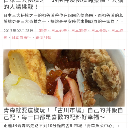
的人請挑戰！
日本三大秘境之一的祖谷溪谷位在四國的德島縣，而祖谷溪的葛
藤橋更是三大奇橋之一，據說是平安時代末期戰敗的平家為了躲
避源家的追擊，帶著安德天皇一路逃到此地避難，到了祖谷溪谷
2017年02月25日
｜
旅遊
、
日本必去
、
日本旅遊
、
日本景點
、
日本絕
的時候為了渡河需要蓋橋，但因為怕追兵也隨著蓋好的橋過河，
景
、
日本自由行
、
跌倒阿姨
於是選擇了用藤蔓及木枝，當危急的時候可以馬上斷橋求生。
青森就要這樣玩！「古川市場」自己的丼飯自
己配，每一口都是喜歡的配料好幸福～
距離JR青森站走路不到10分鐘的古川市場「青森魚菜中心」，