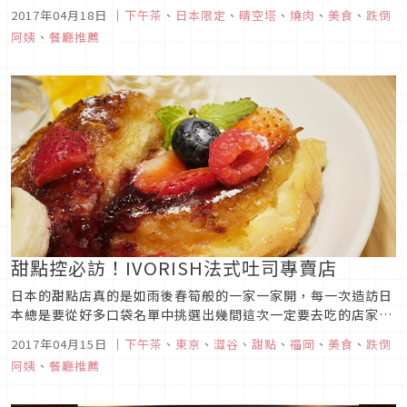
敘苑燒肉。
2017年04月18日
｜
下午茶
、
日本限定
、
晴空塔
、
燒肉
、
美食
、
跌倒
阿姨
、
餐廳推薦
甜點控必訪！IVORISH法式吐司專賣店
日本的甜點店真的是如雨後春筍般的一家一家開，每一次造訪日
本總是要從好多口袋名單中挑選出幾間這次一定要去吃的店家，
每個人選擇店家的標準可能有所不同，有的人想要拍照好看，有
2017年04月15日
｜
下午茶
、
東京
、
澀谷
、
甜點
、
福岡
、
美食
、
跌倒
的人是看上餐廳的氣氛與裝潢，有些人只要東西好吃其他什麼都
阿姨
、
餐廳推薦
是其次，這次選的IVORISH法式吐司專賣店就誠心推薦給重
視”美味好吃”的您...