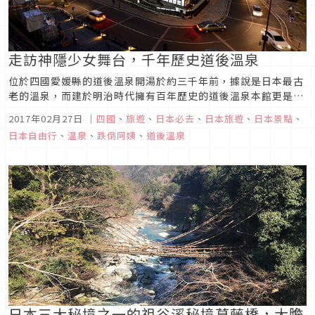
走訪神隱少女舞台，千年歷史道後溫泉
位於四國愛媛縣的道後溫泉開湯於約三千年前，據說是日本最古
老的溫泉，而建於明治時代擁有百年歷史的道後溫泉本館更是道
後溫泉的重要地標。
2017年02月27日
｜
四國
、
旅遊
、
日本必去
、
日本旅遊
、
日本景點
、
日本自由行
、
温泉
、
跌倒阿姨
、
道後溫泉
日本三大秘境之一的祖谷溪秘境葛藤橋，大膽