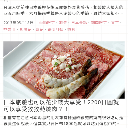
台灣人從前往日本追櫻花後又開始熱衷紫藤花，相較於人擠人的
四五月旺季，六月梅雨季算是人潮較少的季節，雖然大家都不愛
濕濕答答的出門旅行，但要成就美麗的紫陽花（繡球花）少了雨
2017年05月13日
｜
季節限定
、
旅遊
、
日本景點
、
期間限定
、
東京
、
水的滋潤是絕對不行的。今天要和大家分享的是，利用江之電來
神奈川
、
紫陽花
、
賞花
、
跌倒阿姨
、
鎌倉
趟鎌倉紫陽花一日小旅行。
日本旅遊也可以花少錢大享受！2200日圓就
可以享受敘敘苑燒肉？！
相信有在注意日本消息的朋友都有聽過敘敘苑的燒肉很好吃可是
很貴這個說法，但其實只要日幣1800起就可以吃到傳說中的敘