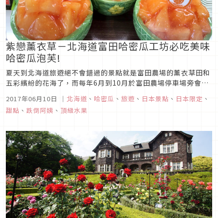
紫戀薰衣草－北海道富田哈密瓜工坊必吃美味
哈密瓜泡芙!
夏天到北海道旅遊絕不會錯過的景點就是富田農場的薰衣草田和
五彩繽紛的花海了，而每年6月到10月於富田農場停車場旁會開
設期間限定店鋪的富田哈密瓜工房，更是絕對不能錯過的美味好
2017年06月10日
｜
北海道
、
哈密瓜
、
旅遊
、
日本景點
、
日本限定
、
店！
甜點
、
跌倒阿姨
、
頂級水果