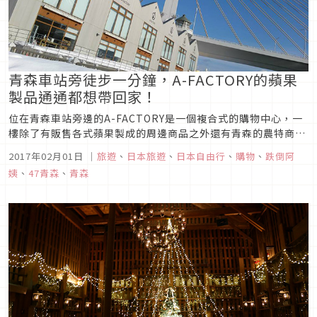
青森車站旁徒步一分鐘，A-FACTORY的蘋果
製品通通都想帶回家！
位在青森車站旁邊的A-FACTORY是一個複合式的購物中心，一
樓除了有販售各式蘋果製成的周邊商品之外還有青森的農特商
品，後方設有甜點輕食的吧檯，逛累了可以在公共休憩的空間用
2017年02月01日
｜
旅遊
、
日本旅遊
、
日本自由行
、
購物
、
跌倒阿
餐或是喝飲料，當然也可以立刻品嘗在這邊購買的戰利品，好吃
姨
、
47青森
、
青森
的話可以馬上回購超方便的！如果肚子餓也可以在二樓的餐廳用
正式的餐點。