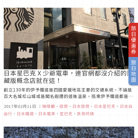
廚具，兼具可愛與功能性，是身為貓派人絕對要入手的商品！
旅日優惠券
旅日地圖
日本星巴克 X 少爺電車，連官網都沒介紹的隱
藏版概念店就在這！
創立130年的伊予鐵道是四國愛媛地區主要的交通系統，不論是
百大名城松山城或是聞名遐邇的道後溫泉，搭乘伊予鐵道都是最
方便的選擇。
2017年02月11日
｜
咖啡廳
、
旅遊
、
日本旅遊
、
日本星巴克
、
日本自
由行
、
日本鐵道
、
日本電車
、
星巴克
、
跌倒阿姨