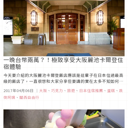
一晚台幣兩萬？！極致享受大阪麗池卡爾登住
宿體驗
今天要介紹的大阪麗池卡爾登飯店應該是這輩子在日本住過最高
級的飯店了，一直很想和大家分享但要講的實在太多不知如何下
筆，今天終於整理出來了！
2017年04月06日
｜
大阪
、
巧克力
、
旅遊
、
日本住宿推薦
、
蛋糕
、
跌
倒阿姨
、
關西自由行