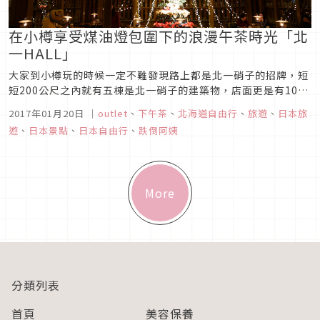
在小樽享受煤油燈包圍下的浪漫午茶時光「北
一HALL」
大家到小樽玩的時候一定不難發現路上都是北一硝子的招牌，短
短200公尺之內就有五棟是北一硝子的建築物，店面更是有10幾
家，真的是要錯過都很難。
2017年01月20日
｜
outlet
、
下午茶
、
北海道自由行
、
旅遊
、
日本旅
遊
、
日本景點
、
日本自由行
、
跌倒阿姨
More
分類列表
首頁
美容保養