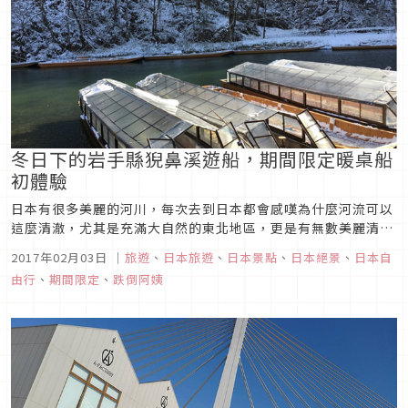
冬日下的岩手縣猊鼻溪遊船，期間限定暖桌船
初體驗
日本有很多美麗的河川，每次去到日本都會感嘆為什麼河流可以
這麼清澈，尤其是充滿大自然的東北地區，更是有無數美麗清流
流經期間，最有名的大概就是奧入瀨溪和猊鼻溪了，奧入瀨溪要
2017年02月03日
｜
旅遊
、
日本旅遊
、
日本景點
、
日本絕景
、
日本自
用走的才能體驗它的美，但是正值下雪的冬天，我們還是選擇輕
由行
、
期間限定
、
跌倒阿姨
鬆一點的行程，來到了猊鼻溪。