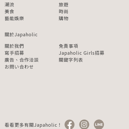
潮流
旅遊
美食
時尚
藝能娛樂
購物
關於Japaholic
關於我們
免責事項
寫手招募
Japaholic Girls招募
廣告、合作洽談
關鍵字列表
お問い合わせ
看看更多有關Japaholic！