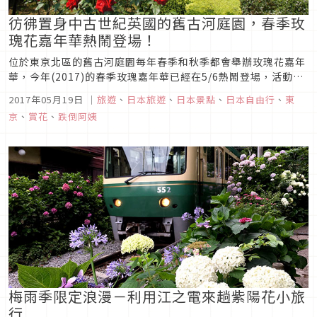
彷彿置身中古世紀英國的舊古河庭園，春季玫
瑰花嘉年華熱鬧登場！
位於東京北區的舊古河庭園每年春季和秋季都會舉辦玫瑰花嘉年
華，今年(2017)的春季玫瑰嘉年華已經在5/6熱鬧登場，活動持
續到5/31了！5/12開始到5/21還有夜間點燈的活動，更添加浪
2017年05月19日
｜
旅遊
、
日本旅遊
、
日本景點
、
日本自由行
、
東
漫氣息。5/21晚上還有舉辦三場小型音樂會提供參加夜間導覽的
京
、
賞花
、
跌倒阿姨
民眾欣賞，沒有登記到導覽的人也不用失望，晚上八點到八點...
梅雨季限定浪漫－利用江之電來趟紫陽花小旅
行