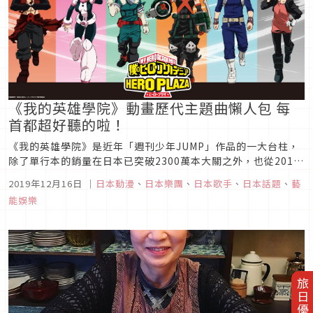
《我的英雄學院》動畫歷代主題曲懶人包 每
首都超好聽的啦！
《我的英雄學院》是近年「週刊少年JUMP」作品的一大台柱，
除了單行本的銷量在日本已突破2300萬本大關之外，也從2016
年陸續推出動畫與劇場版，主題曲更常常與色情塗鴉、米津玄
2019年12月16日
｜
日本動漫
、
日本樂團
、
日本歌手
、
日本話題
、
藝
師、LiSA等日本一線音樂人合作。第4季在今年10月開播，片
能娛樂
頭・片尾曲分別採用了BLUE ENCOUNT、酸欠少女SAYURI...
旅日優惠券