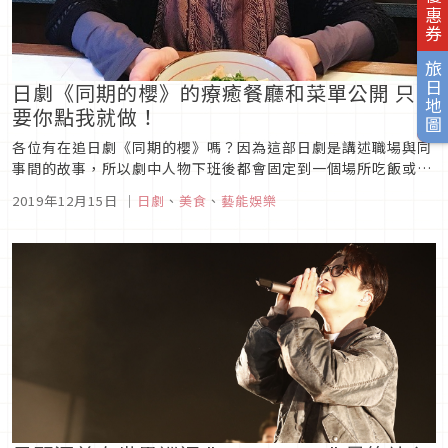
旅日地圖
日劇《同期的櫻》的療癒餐廳和菜單公開 只
要你點我就做！
各位有在追日劇《同期的櫻》嗎？因為這部日劇是講述職場與同
事間的故事，所以劇中人物下班後都會固定到一個場所吃飯或聊
天，而且最厲害的是，無論你點什麼，店阿姨都會幫你做出來！
2019年12月15日
｜
日劇
、
美食
、
藝能娛樂
圖片來源圖片來源這間店本來是主角北野櫻常來的店，每次來到
這裡點餐之後，店阿姨都會說：「只要你點我就做！」，所以在
第一集櫻和同事聚餐時...