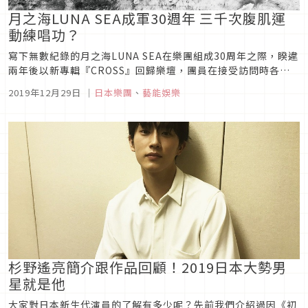
月之海LUNA SEA成軍30週年 三千次腹肌運
動練唱功？
寫下無數紀錄的月之海LUNA SEA在樂團組成30周年之際，睽違
兩年後以新專輯『CROSS』回歸樂壇，團員在接受訪問時各自
提到30周年的感想之外，成員的三千次腹肌運動這樣高強度健身
2019年12月29日
｜
日本樂團
、
藝能娛樂
話題也引發了關注。一起來看看這次的訪問吧！成軍30年，一切
就像一瞬間RYUICHI說:「回頭看看的話真的發生過很多事情，...
杉野遙亮簡介跟作品回顧！2019日本大勢男
星就是他
大家對日本新生代演員的了解有多少呢？先前我們介紹過因《初