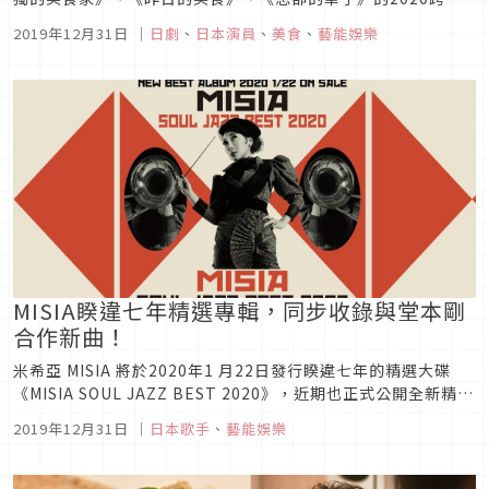
特別篇，以及另外兩部新年賀歲特別劇《來住京都來才知道》與
2019年12月31日
｜
日劇
、
日本演員
、
美食
、
藝能娛樂
《神速偵探2019特別篇》。這是《孤美》第三次單獨力抗紅
白，松重豐笑說：「本來想藉高畑充希、西島秀俊與內野聖陽的
力量，將SP...
MISIA睽違七年精選專輯，同步收錄與堂本剛
合作新曲！
米希亞 MISIA 將於2020年1 月22日發行睽違七年的精選大碟
《MISIA SOUL JAZZ BEST 2020》，近期也正式公開全新精選
收錄的曲目囉！專輯主要概念為靈魂爵士，製作部份大多於紐約
2019年12月31日
｜
日本歌手
、
藝能娛樂
完成，收錄的四首全新歌曲中還包括了與堂本剛初次合作、耗時
二年完成的新曲。此精選將帶你一次重溫米希亞...