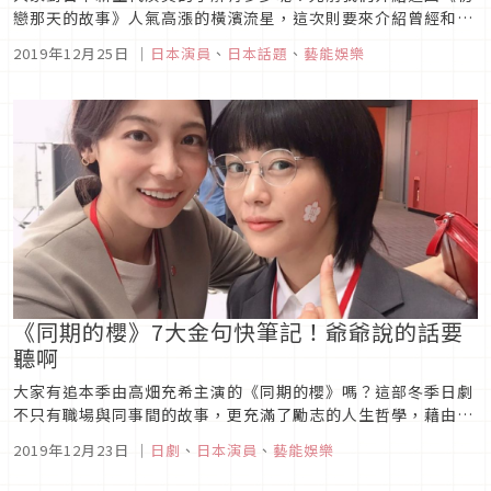
戀那天的故事》人氣高漲的橫濱流星，這次則要來介紹曾經和他
一起主演過電影的杉野遙亮，了解一下這位表現同樣越來越令人
2019年12月25日
｜
日本演員
、
日本話題
、
藝能娛樂
期待的新星！杉野遙亮介紹圖片來源杉野遙亮出生於1995年，
在2015年參加「FINEBOYS」模特兒甄選後進入演藝圈，和松
阪桃李、菅...
《同期的櫻》7大金句快筆記！爺爺說的話要
聽啊
大家有追本季由高畑充希主演的《同期的櫻》嗎？這部冬季日劇
不只有職場與同事間的故事，更充滿了勵志的人生哲學，藉由櫻
的爺爺在每一集中用傳真來呈現，真的好溫暖啊！只有你才能做
2019年12月23日
｜
日劇
、
日本演員
、
藝能娛樂
到的事圖片來源在劇中的櫻從第一集開始就對各種看不慣的事情
直言不諱，雖然這樣子很容易讓自己與身邊的人陷入窘境，但也