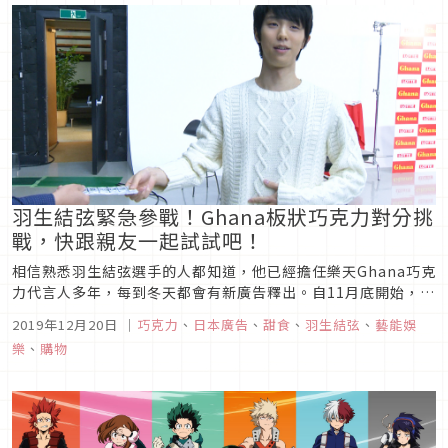
正因為她這樣「對事不...
羽生結弦緊急參戰！Ghana板狀巧克力對分挑
戰，快跟親友一起試試吧！
相信熟悉羽生結弦選手的人都知道，他已經擔任樂天Ghana巧克
力代言人多年，每到冬天都會有新廣告釋出。自11月底開始，由
他本人出演的最新電視廣告「母親的心」篇也正熱烈放送中。在
2019年12月20日
｜
巧克力
、
日本廣告
、
甜食
、
羽生結弦
、
藝能娛
拍攝這支廣告的空檔，經工作人員徵詢，羽生結弦選手緊急參加
樂
、
購物
了Ghana板狀巧克力對分挑戰！究竟這是什麼樣的挑戰？挑戰的
結果又如何...