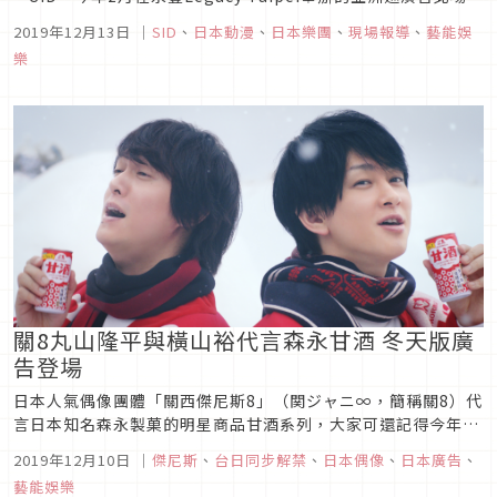
相信大家都還記憶猶新吧？才剛結束一系列結成15周年活動的
2019年12月13日
｜
SID
、
日本動漫
、
日本樂團
、
現場報導
、
藝能娛
SID絲毫沒放慢腳步，除了馬上帶來最新原創專輯「承認欲
樂
求」，還舉辦了專輯全國巡演「SID LIVE 2019～承認欲求...
關8丸山隆平與橫山裕代言森永甘酒 冬天版廣
告登場
日本人氣偶像團體「關西傑尼斯8」（関ジャニ∞，簡稱關8）代
言日本知名森永製菓的明星商品甘酒系列，大家可還記得今年夏
天丸山隆平及橫山裕為森永的「冷甘酒」商品拍攝廣告嗎？面對
2019年12月10日
｜
傑尼斯
、
台日同步解禁
、
日本偶像
、
日本廣告
、
即將來臨的冬季，兩人也拍攝了最新的冬天版本，消息於今早與
藝能娛樂
日本同步公開，趕快來看看介紹吧！丸山隆平與橫山裕甘酒兄弟