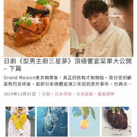
日劇《型男主廚三星夢》頂級饗宴菜單大公開
– 下篇
Grand Maison東京開業後，真正的挑戰才剛開始，首日受到顧
客熱烈支持後，旋即引來媒體追溯三年前的意外事件，也再次掀
起陣陣波瀾！另一方面，團隊成員也面臨各自的人生課題，更讓
2019年12月31日
｜
日劇
、
日本演員
、
日本話題
、
藝能娛樂
Grand Maison東京面臨一次又一次的危機，劇情越來越精彩好
看，每次挑戰又激發出更多美味創意！先前在日劇《型男主廚
三...