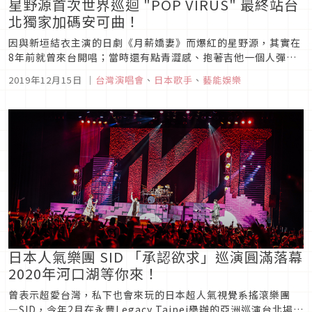
星野源首次世界巡迴 "POP VIRUS" 最終站台
北獨家加碼安可曲！
因與新垣結衣主演的日劇《月薪嬌妻》而爆紅的星野源，其實在
8年前就曾來台開唱；當時還有點青澀感、抱著吉他一個人彈唱
的他，在歌唱、詞曲創作、戲劇和寫作等多個領域持續累積能
2019年12月15日
｜
台灣演唱會
、
日本歌手
、
藝能娛樂
量，一步步成為當今日本演藝圈的新天王。在日本國內已具超高
人氣的星野源，今年初完成了動員33萬人的五大巨蛋巡迴演唱
會，隨即又宣佈舉辦首次...
日本人氣樂團 SID 「承認欲求」巡演圓滿落幕
2020年河口湖等你來！
曾表示超愛台灣，私下也會來玩的日本超人氣視覺系搖滾樂團
―SID，今年2月在永豐Legacy Taipei舉辦的亞洲巡演台北場，