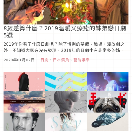
8歲差算什麼？2019溫暖又療癒的姊弟戀日劇
5選
2019年你看了什麼日劇呢？除了慣例的醫療、職場、漫改劇之
外，不知道大家有沒有發現，2019年的日劇中有非常多的姊弟
戀，無論是一見鍾情、習慣成自然，或是其他原因，其實喜歡就
2020年01月02日
｜
日劇
、
日本演員
、
藝能娛樂
是喜歡了，就算差再多歲也不能阻擋，一起來看看這幾部日劇中
的角色，是如何跨越層層關卡在一起的吧！《初戀那天所讀的故
事》圖片來源本劇...