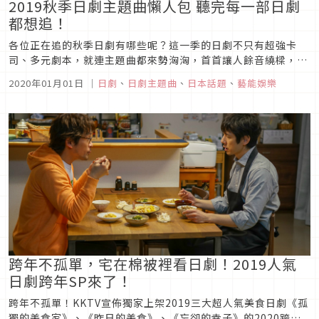
2019秋季日劇主題曲懶人包 聽完每一部日劇
都想追！
各位正在追的秋季日劇有哪些呢？這一季的日劇不只有超強卡
司、多元劇本，就連主題曲都來勢洶洶，首首讓人餘音繞樑，現
在就一起把這幾首好聽的冬季日劇主題曲吧都加入歌單吧！
2020年01月01日
｜
日劇
、
日劇主題曲
、
日本話題
、
藝能娛樂
跨年不孤單，宅在棉被裡看日劇！2019人氣
日劇跨年SP來了！
跨年不孤單！KKTV宣佈獨家上架2019三大超人氣美食日劇《孤
獨的美食家》、《昨日的美食》、《忘卻的幸子》的2020跨年